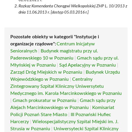
02.01.2021 r.
Rozkaz Komendanta Chorągwi Wielkopolskiej ZHP L. 10/2013 z
dnia 11.06.2013 r. [dostęp 05.03.2016 r.]
Pozostałe obiekty w kategorii "Instytucje i
organizacje rządowe":
Centrum Inicjatyw
Senioralnych
|
Budynek magistratu przy ul.
Paderewskiego 10 w Poznaniu
|
Gmach sądu przy ul.
Młyńskiej w Poznaniu
|
Sąd Apelacyjny w Poznaniu
|
Zarząd Dróg Miejskich w Poznaniu
|
Budynek Urzędu
Wojewódzkiego w Poznaniu
|
Centralny
Zintegrowany Szpital Kliniczny Uniwersytetu
Medycznego im. Karola Marcinkowskiego w Poznaniu
|
Gmach prokuratur w Poznaniu
|
Gmach sądu przy
Alejach Marcinkowskiego w Poznaniu
|
Komisariat
Policji Poznań Stare Miasto
|
III Poznański Hufiec
Harcerzy
|
Wielospecjalistyczny Szpital Miejski im. J.
Strusia w Poznaniu
|
Uniwersytecki Szpital Kliniczny