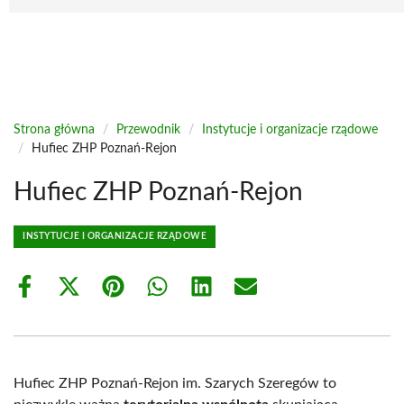
Strona główna
/
Przewodnik
/
Instytucje i organizacje rządowe
/
Hufiec ZHP Poznań-Rejon
Hufiec ZHP Poznań-Rejon
INSTYTUCJE I ORGANIZACJE RZĄDOWE
Share
Share
Share
Share
Share
Share
on
on
on
on
on
on
Facebook
X
Pinterest
WhatsApp
LinkedIn
Email
(Twitter)
Hufiec ZHP Poznań-Rejon im. Szarych Szeregów to