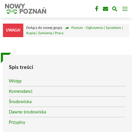
Przejdź
M
do
treści
Dołącz do nowej grupy
Poznań - Ogłoszenia | Sprzedam |
UWAGA!
Kupię | Zamienię | Praca
Spis treści
Wstęp
Komendanci
Środowiska
Dawne środowiska
Przypisy