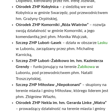
Dopiewo, kierowany przez hm. Irenę Jóźwiak,
Ośrodek ZHP Kobylnica
– z siedzibą we wsi
Kobylnica w gminie Swarzędz, pod przewodnictwem
hm. Grażyny Orpińskiej,
Ośrodek ZHP Komorniki „Róża Wiatrów”
– rozwija
swoją działalność w gminie Komorniki, a jego
komendantką jest phm. Monika Wujczak,
Szczep ZHP Luboń–Lasek
– działa w obszarze
Lasku
w Luboniu, zarządzany przez phm. Michalinę
Karnicką,
Szczep ZHP Luboń–Żabikowo im. hm. Kazimierza
Grendy
– funkcjonujący na terenie
Żabikowa
w
Luboniu, pod przewodnictwem phm. Natalii
Troszczyńskiej,
Szczep ZHP Miłosław „Niepokonani”
– skupiony na
terenie miasta i gminy Miłosław, którego liderem jest
phm. Zbigniew Wlazło,
Ośrodek ZHP Nekla im. hm. Gerarda Linke „Watra”
– prowadzący działalność na terenie miasta i gminy