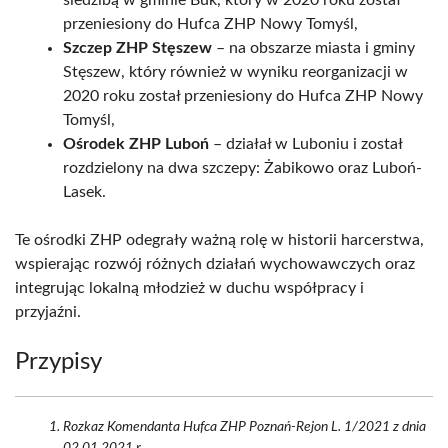
siedzibą w gminie Buk, który w 2020 roku został
przeniesiony do Hufca ZHP Nowy Tomyśl,
Szczep ZHP Stęszew
– na obszarze miasta i gminy
Stęszew, który również w wyniku reorganizacji w
2020 roku został przeniesiony do Hufca ZHP Nowy
Tomyśl,
Ośrodek ZHP Luboń
– działał w Luboniu i został
rozdzielony na dwa szczepy: Żabikowo oraz Luboń-
Lasek.
Te ośrodki ZHP odegrały ważną rolę w historii harcerstwa,
wspierając rozwój różnych działań wychowawczych oraz
integrując lokalną młodzież w duchu współpracy i
przyjaźni.
Przypisy
Rozkaz Komendanta Hufca ZHP Poznań-Rejon L. 1/2021 z dnia