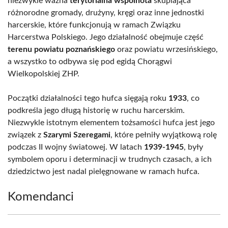
niezwykle ważna
terytorialna wspólnota
skupiająca
różnorodne gromady, drużyny, kręgi oraz inne jednostki
harcerskie, które funkcjonują w ramach Związku
Harcerstwa Polskiego. Jego działalność obejmuje część
terenu powiatu poznańskiego
oraz powiatu wrzesińskiego,
a wszystko to odbywa się pod egidą Chorągwi
Wielkopolskiej ZHP.
Początki działalności tego hufca sięgają roku
1933
, co
podkreśla jego długą historię w ruchu harcerskim.
Niezwykle istotnym elementem tożsamości hufca jest jego
związek z
Szarymi Szeregami
, które pełniły wyjątkową rolę
podczas II wojny światowej. W latach
1939-1945
, były
symbolem oporu i determinacji w trudnych czasach, a ich
dziedzictwo jest nadal pielęgnowane w ramach hufca.
Komendanci