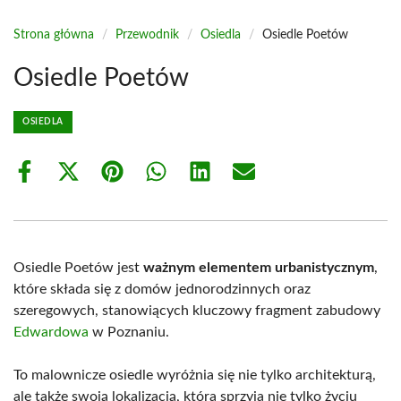
Strona główna
/
Przewodnik
/
Osiedla
/
Osiedle Poetów
Osiedle Poetów
OSIEDLA
Share
Share
Share
Share
Share
Share
on
on
on
on
on
on
Facebook
X
Pinterest
WhatsApp
LinkedIn
Email
(Twitter)
Osiedle Poetów jest
ważnym elementem urbanistycznym
,
które składa się z domów jednorodzinnych oraz
szeregowych, stanowiących kluczowy fragment zabudowy
Edwardowa
w Poznaniu.
To malownicze osiedle wyróżnia się nie tylko architekturą,
ale także swoją lokalizacją, która sprzyja nie tylko życiu