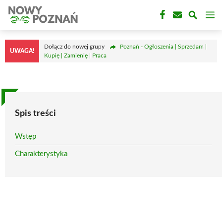
Przejdź
M
do
treści
Dołącz do nowej grupy
Poznań - Ogłoszenia | Sprzedam |
UWAGA!
Kupię | Zamienię | Praca
Spis treści
Wstęp
Charakterystyka