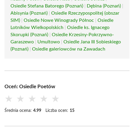
Osiedle Stefana Batorego (Poznań)
|
Dębina (Poznań)
|
Abisynia (Poznań)
|
Osiedle Rzeczypospolitej (obszar
SIM)
|
Osiedle Nowe Winogrady Północ
|
Osiedle
Lotników Wielkopolskich
|
Osiedle ks. Ignacego
Skorupki (Poznań)
|
Osiedle Krzesiny-Pokrzywno-
Garaszewo
|
Umultowo
|
Osiedle Jana III Sobieskiego
(Poznań)
|
Osiedle galeriowców na Zawadach
Oceń: Osiedle Poetów
★
★
★
★
★
Średnia ocena:
4.99
Liczba ocen:
15