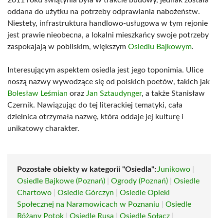
2011 roku świątynia była w trakcie budowy, jednak została
oddana do użytku na potrzeby odprawiania nabożeństw.
Niestety, infrastruktura handlowo-usługowa w tym rejonie
jest prawie nieobecna, a lokalni mieszkańcy swoje potrzeby
zaspokajają w pobliskim, większym
Osiedlu Bajkowym
.
Interesującym aspektem osiedla jest jego toponimia. Ulice
noszą nazwy wywodzące się od polskich poetów, takich jak
Bolesław Leśmian
oraz
Jan Sztaudynger
, a także Stanisław
Czernik. Nawiązując do tej literackiej tematyki, cała
dzielnica otrzymała nazwę, która oddaje jej kulturę i
unikatowy charakter.
Pozostałe obiekty w kategorii "Osiedla":
Junikowo
|
Osiedle Bajkowe (Poznań)
|
Ogrody (Poznań)
|
Osiedle
Chartowo
|
Osiedle Górczyn
|
Osiedle Opieki
Społecznej na Naramowicach w Poznaniu
|
Osiedle
Różany Potok
|
Osiedle Rusa
|
Osiedle Sołacz
|