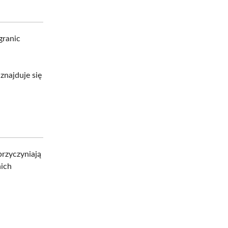
granic
znajduje się
przyczyniają
nich