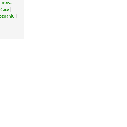
aniowa
 Rusa
|
oznaniu
|
e