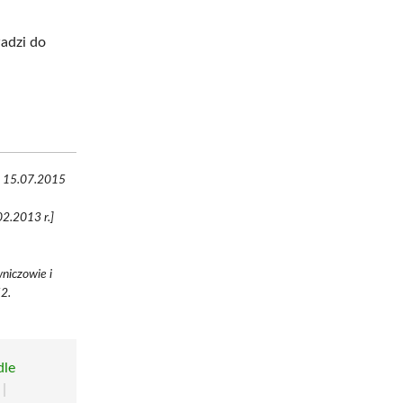
wadzi do
ęp 15.07.2015
02.2013 r.]
niczowie i
52.
dle
|