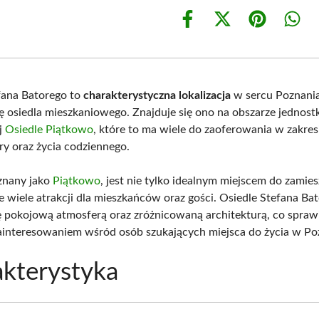
Share
Share
Share
Shar
on
on
on
on
Facebook
X
Pinterest
What
(Twitter)
fana Batorego to
charakterystyczna lokalizacja
w sercu Poznania
ję osiedla mieszkaniowego. Znajduje się ono na obszarze jednost
j
Osiedle Piątkowo
, które to ma wiele do zaoferowania w zakres
ry oraz życia codziennego.
 znany jako
Piątkowo
, jest nie tylko idealnym miejscem do zamies
e wiele atrakcji dla mieszkańców oraz gości. Osiedle Stefana Ba
ę pokojową atmosferą oraz zróżnicowaną architekturą, co sprawi
ainteresowaniem wśród osób szukających miejsca do życia w Po
kterystyka