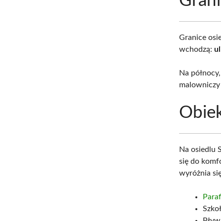
Gran
Granice osie
wchodzą:
u
Na północy, 
malowniczy 
Obie
Na osiedlu S
się do komf
wyróżnia się
Para
Szko
Pływa