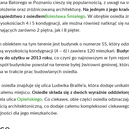
fana Batorego w Poznaniu cieszy się popularnością, z uwagi na 
ołożenie oraz zróżnicowaną architekturę.
Na jednym z jego kra
 sąsiedztwo z osiedlem
Bolesława Śmiałego
. W obrębie osiedla zn
ysokościach 4 i 5 kondygnacji, ale można również natknąć się n
jących zarówno 2 piętra, jak i 8 pięter.
obiektem na tym terenie jest budynek o numerze 55, który odz
ą wysokością kondygnacji (4 – 6) i zawiera 120 mieszkań.
Budyn
ny do użytku w 2013 roku
, co czyni go najnowszym w tym rejon
espół budynków powstał na terenie byłej żwirowni gminnej, któr
a w trakcie prac budowlanych osiedla.
siedla znajduje się ulica Ludwika Braille’a, która dodaje unikal
całemu miejscu.
Osiedle składa się z dwóch wyraźnie oddzielon
ela ulica
Opieńskiego
. Co ciekawe, obie części osiedla odznaczaj
cią architektoniczną, co dodaje całemu kompleksowi ciekaweg
yjności dla jego mieszkańców.