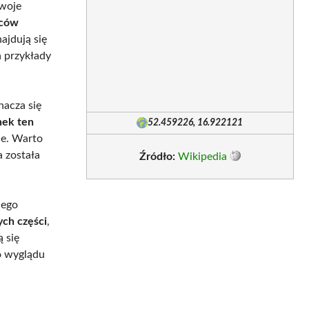
swoje
ńców
ajdują się
a przykłady
nacza się
ek ten
52.459226, 16.922121
ie. Warto
a została
Źródło:
Wikipedia
nego
ych części
,
ą się
o wyglądu