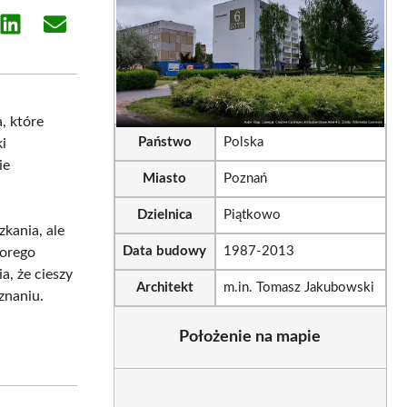
e
Share
Share
on
on
sApp
LinkedIn
Email
, które
Państwo
Polska
ki
ie
Miasto
Poznań
Dzielnica
Piątkowo
zkania, ale
Data budowy
1987-2013
torego
a, że cieszy
Architekt
m.in. Tomasz Jakubowski
znaniu.
Położenie na mapie