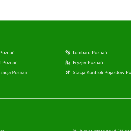
Facebook
X
Pinterest
WhatsApp
LinkedIn
Email
(Twitter)
 Poznań
Lombard Poznań
f Poznań
Fryzjer Poznań
zacja Poznań
Stacja Kontroli Pojazdów P