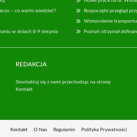
wą
Nowe prace na ul. Wios
eczu – co warto wiedzieć?
Rozpoczęto przegląd prz
Wzmocnienie transportu 
naniu w dniach 8-9 sierpnia
Poznań otrzymał dofina
REDAKCJA
Skontaktuj się z nami przechodząc na stronę
Kontakt
Kontakt
O Nas
Regulamin
Polityka Prywatności