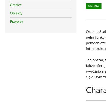
Granice
OSIEDLA
Obiekty
Przypisy
Osiedle Ste
pełni funkc
pomocnicze
infrastruktu
Ten obszar,
także oferuj
wyróżnia si
się dużym z
Chara