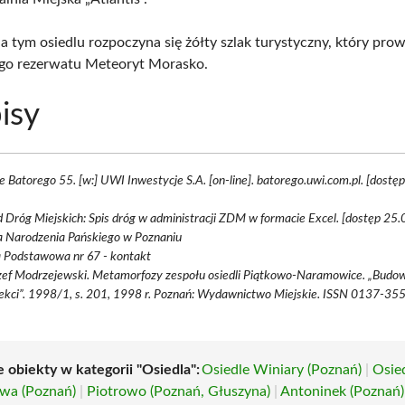
a tym osiedlu rozpoczyna się żółty szlak turystyczny, który pro
go rezerwatu Meteoryt Morasko.
isy
e Batorego 55. [w:] UWI Inwestycje S.A. [on-line]. batorego.uwi.com.pl. [dost
 Dróg Miejskich: Spis dróg w administracji ZDM w formacie Excel. [dostęp 25.
a Narodzenia Pańskiego w Poznaniu
a Podstawowa nr 67 - kontakt
zef Modrzejewski. Metamorfozy zespołu osiedli Piątkowo-Naramowice. „Budow
ekci”. 1998/1, s. 201, 1998 r. Poznań: Wydawnictwo Miejskie. ISSN 0137-35
 obiekty w kategorii "Osiedla":
Osiedle Winiary (Poznań)
|
Osie
wa (Poznań)
|
Piotrowo (Poznań, Głuszyna)
|
Antoninek (Poznań)