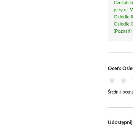
Czekalsk
przy ul.
Osiedle 
Osiedle 
(Poznań)
Oceń: Osie
★
★
Średnia ocena
Udostępnij