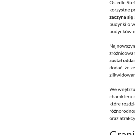
Osiedle Ste
korzystne p
zaczyna się
budynki o w
budynków ma
Najnowszym 
zróżnicowan
został odda
dodać, że z
zlikwidowan
We wnętrzu o
charakteru 
które rozdzi
różnorodnoś
oraz atrakc