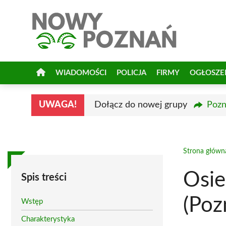
Przejdź
do
treści
WIADOMOŚCI
POLICJA
FIRMY
OGŁOSZE
UWAGA!
Dołącz do nowej grupy
Pozn
Strona główn
Osie
Spis treści
(Poz
Wstęp
Charakterystyka