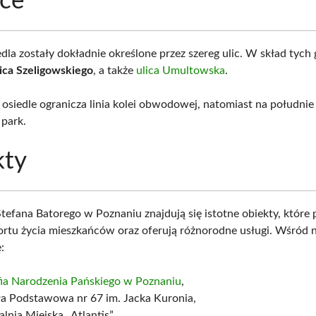
ice
dla zostały dokładnie określone przez szereg ulic. W skład tych 
lica Szeligowskiego
, a także
ulica Umultowska
.
osiedle ogranicza linia kolei obwodowej, natomiast na południe 
park.
kty
tefana Batorego w Poznaniu znajdują się istotne obiekty, które 
ortu życia mieszkańców oraz oferują różnorodne usługi. Wśród 
:
fia Narodzenia Pańskiego w Poznaniu
,
ła Podstawowa nr 67 im. Jacka Kuronia,
lnia Miejska „Atlantis”.