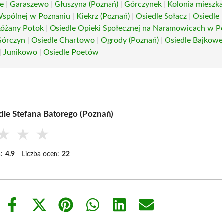
ie
|
Garaszewo
|
Głuszyna (Poznań)
|
Górczynek
|
Kolonia mieszk
 Wspólnej w Poznaniu
|
Kiekrz (Poznań)
|
Osiedle Sołacz
|
Osiedle
Różany Potok
|
Osiedle Opieki Społecznej na Naramowicach w P
Górczyn
|
Osiedle Chartowo
|
Ogrody (Poznań)
|
Osiedle Bajkow
|
Junikowo
|
Osiedle Poetów
dle Stefana Batorego (Poznań)
★
★
★
:
4.9
Liczba ocen:
22
Share
Share
Share
Share
Share
Share
on
on
on
on
on
on