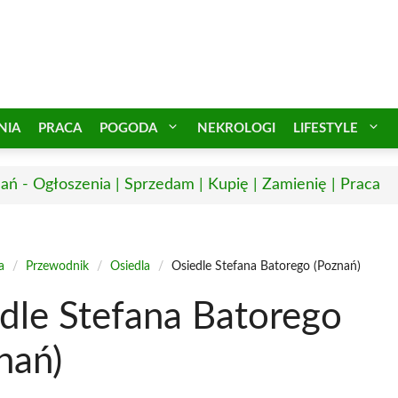
NIA
PRACA
POGODA
NEKROLOGI
LIFESTYLE
ań - Ogłoszenia | Sprzedam | Kupię | Zamienię | Praca
a
/
Przewodnik
/
Osiedla
/
Osiedle Stefana Batorego (Poznań)
dle Stefana Batorego
nań)