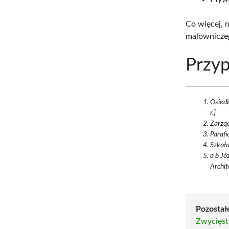
Co więcej, n
malownicze
Przyp
Osiedl
r.]
Zarząd
Parafi
Szkoł
a b Jó
Archit
Pozostałe
Zwycięst