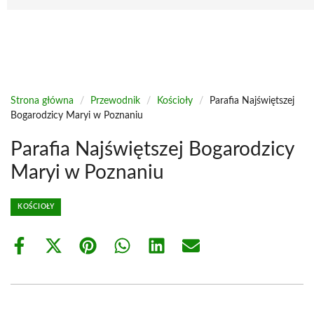
Strona główna
/
Przewodnik
/
Kościoły
/
Parafia Najświętszej
Bogarodzicy Maryi w Poznaniu
Parafia Najświętszej Bogarodzicy
Maryi w Poznaniu
KOŚCIOŁY
Share
Share
Share
Share
Share
Share
on
on
on
on
on
on
Facebook
X
Pinterest
WhatsApp
LinkedIn
Email
(Twitter)