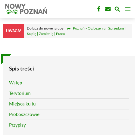
Przejdź
M
do
treści
Dołącz do nowej grupy
Poznań - Ogłoszenia | Sprzedam |
UWAGA!
Kupię | Zamienię | Praca
Spis treści
Wstęp
Terytorium
Miejsca kultu
Proboszczowie
Przypisy