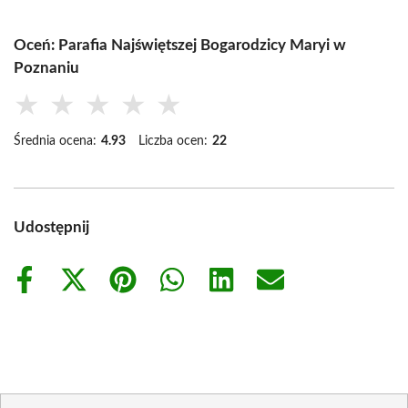
Oceń: Parafia Najświętszej Bogarodzicy Maryi w
Poznaniu
★
★
★
★
★
Średnia ocena:
4.93
Liczba ocen:
22
Udostępnij
Share
Share
Share
Share
Share
Share
on
on
on
on
on
on
Facebook
X
Pinterest
WhatsApp
LinkedIn
Email
(Twitter)