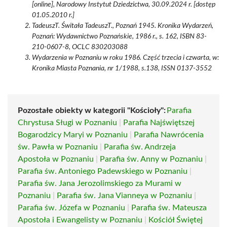
[online], Narodowy Instytut Dziedzictwa, 30.09.2024 r. [dostęp
01.05.2010 r.]
TadeuszT. Świtała TadeuszT., Poznań 1945. Kronika Wydarzeń,
Poznań: Wydawnictwo Poznańskie, 1986 r., s. 162, ISBN 83-
210-0607-8, OCLC 830203088
Wydarzenia w Poznaniu w roku 1986. Część trzecia i czwarta, w:
Kronika Miasta Poznania, nr 1/1988, s.138, ISSN 0137-3552
Pozostałe obiekty w kategorii "Kościoły":
Parafia
Chrystusa Sługi w Poznaniu
|
Parafia Najświętszej
Bogarodzicy Maryi w Poznaniu
|
Parafia Nawrócenia
św. Pawła w Poznaniu
|
Parafia św. Andrzeja
Apostoła w Poznaniu
|
Parafia św. Anny w Poznaniu
|
Parafia św. Antoniego Padewskiego w Poznaniu
|
Parafia św. Jana Jerozolimskiego za Murami w
Poznaniu
|
Parafia św. Jana Vianneya w Poznaniu
|
Parafia św. Józefa w Poznaniu
|
Parafia św. Mateusza
Apostoła i Ewangelisty w Poznaniu
|
Kościół Świętej