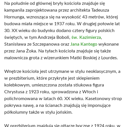
Na południe od głównej bryły kościoła znajduje się
kampanila zaprojektowana przez architekta Tadeusza
Hornunga, wznosząca się na wysokość 43 metrów, której
budowa miała miejsce w 1937 roku. W drugiej połowie lat
30. XX wieku do budynku dodano cztery figury polskich
świętych, w tym Andrzeja Boboli,
św. Kazimierza
,
Stanisława ze Szczepanowa oraz
Jana Kantego
wykonane
przez Jana Żoka. Na tyłach kościoła znajduje się także
malownicza grota z wizerunkiem Matki Boskiej z Lourdes.
Wnętrze kościoła jest utrzymane w stylu neoklasycznym, a
w prezbiterium, które przykryte jest sklepieniem
kolebkowym, umieszczona została stiukowa figura
Chrystusa z 1923 roku, sprowadzona z Włoch i
polichromowana w latach 60. XX wieku. Kasetonowy strop
pokrywa nawę, a na ścianach znajdują się imponujące
półkolumny także w stylu jońskim.
W prezbiterium znajdują się ołtarze boczne z 1924 roku, w