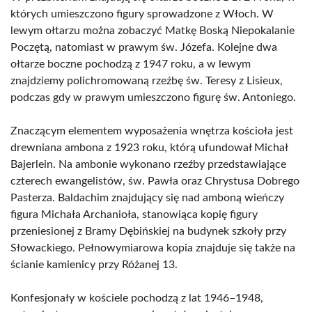
których umieszczono figury sprowadzone z Włoch. W
lewym ołtarzu można zobaczyć Matkę Boską Niepokalanie
Poczętą, natomiast w prawym św. Józefa. Kolejne dwa
ołtarze boczne pochodzą z 1947 roku, a w lewym
znajdziemy polichromowaną rzeźbę św. Teresy z Lisieux,
podczas gdy w prawym umieszczono figurę św. Antoniego.
Znaczącym elementem wyposażenia wnętrza kościoła jest
drewniana ambona z 1923 roku, którą ufundował Michał
Bajerlein. Na ambonie wykonano rzeźby przedstawiające
czterech ewangelistów, św. Pawła oraz Chrystusa Dobrego
Pasterza. Baldachim znajdujący się nad amboną wieńczy
figura Michała Archanioła, stanowiąca kopię figury
przeniesionej z Bramy Dębińskiej na budynek szkoły przy
Słowackiego. Pełnowymiarowa kopia znajduje się także na
ścianie kamienicy przy Różanej 13.
Konfesjonały w kościele pochodzą z lat 1946–1948,