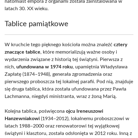
natomiast empora z organami została zainstalowana w
latach 30. XX wieku.
Tablice pamiątkowe
W kruchcie tego pięknego kościoła można znaleźć
cztery
znaczące tablice
, które memorializują ważne osoby i
wydarzenia związane z historią tej świątyni. Pierwsza z
nich,
ufundowana w 1974 roku
, upamiętnia Władysława
Zapłatę (1874–1948), generała zgromadzenia oraz
pierwszego proboszcza tej lokalnej parafii. Pod nią, znajduje
się druga tablica, która została ufundowana przez Pawła
Lachmanna, niegdyś ministranta, wraz z żoną Marią.
Kolejna tablica, poświęcona
ojcu Ireneuszowi
Hanzewniakowi
(1934–2012), lokalnemu proboszczowi w
latach 1988–2000 oraz renowatorowi tej wyjątkowej
świątyni i klasztoru, została odsłonięta w 2012 roku. Inną z