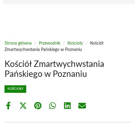
Strona główna
/
Przewodnik
/
Kościoły
/
Kościół
Zmartwychwstania Pańskiego w Poznaniu
Kościół Zmartwychwstania
Pańskiego w Poznaniu
KOŚCIOŁY
Share
Share
Share
Share
Share
Share
on
on
on
on
on
on
Facebook
X
Pinterest
WhatsApp
LinkedIn
Email
(Twitter)