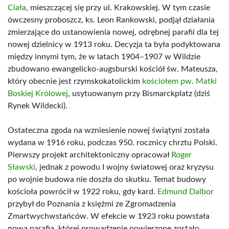
Ciała
, mieszczącej się przy ul. Krakowskiej. W tym czasie
ówczesny proboszcz, ks. Leon Rankowski, podjął działania
zmierzające do ustanowienia nowej, odrębnej parafii dla tej
nowej dzielnicy w 1913 roku. Decyzja ta była podyktowana
między innymi tym, że w latach 1904–1907 w Wildzie
zbudowano ewangelicko-augsburski kościół św. Mateusza,
który obecnie jest rzymskokatolickim
kościołem pw. Matki
Boskiej Królowej
, usytuowanym przy Bismarckplatz (dziś
Rynek Wildecki).
Ostateczna zgoda na wzniesienie nowej świątyni została
wydana w 1916 roku, podczas 950. rocznicy chrztu Polski.
Pierwszy projekt architektoniczny opracował
Roger
Sławski
, jednak z powodu I wojny światowej oraz kryzysu
po wojnie budowa nie doszła do skutku. Temat budowy
kościoła powrócił w 1922 roku, gdy kard.
Edmund Dalbor
przybył do Poznania z księżmi ze Zgromadzenia
Zmartwychwstańców. W efekcie w 1923 roku powstała
nowa parafia, której prowadzenie powierzone zostało