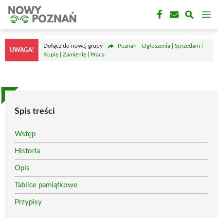
Przejdź
M
do
treści
Dołącz do nowej grupy
Poznań - Ogłoszenia | Sprzedam |
UWAGA!
Kupię | Zamienię | Praca
Spis treści
Wstęp
Historia
Opis
Tablice pamiątkowe
Przypisy