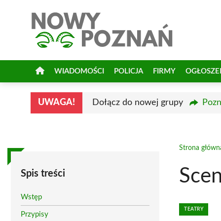
Przejdź
do
treści
WIADOMOŚCI
POLICJA
FIRMY
OGŁOSZE
UWAGA!
Dołącz do nowej grupy
Pozn
Strona główn
Sce
Spis treści
Wstęp
TEATRY
Przypisy