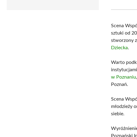
Scena Wspól
sztuki od 20
stworzony z
Dziecka
.
Warto podkr
instytucjami
w Poznaniu
Poznań.
Scena Wspól
młodzieży o
siebie.
Wyróżnienie
Poznański I