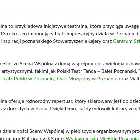
Facebook
X
Pinterest
What
(Twitter)
na to przykładowa inicjatywa teatralna, która przyciąga uwagę
13 roku. Ten imponujący teatr impresaryjny działa w Poznaniu i 
 inspiracji poznańskiego Stowarzyszenia Łejery oraz
Centrum Szt
eślić, że Scena Wspólna z dumą współpracuje z wieloma uzna
 artystycznymi, takimi jak Polski Teatr Tańca – Balet Poznański,
,
Teatr Polski w Poznaniu
,
Teatr Muzyczny w Poznaniu
oraz Malta
na oferuje różnorodny repertuar, który skierowany jest do dziec
raz dorosłych widzów. Dzięki temu, każdy miłośnik kultury znajd
 działalności Sceny Wspólnej w plebiscycie organizowanym prz
nformator Kulturalny IKS oraz
Wydawnictwo Miejskie Posnania