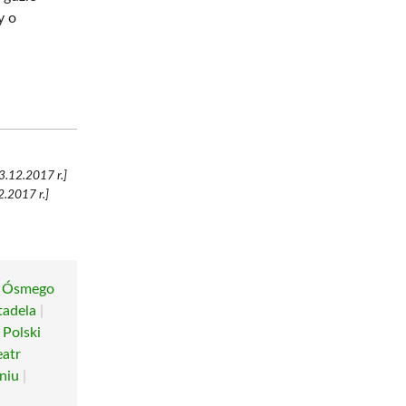
y o
3.12.2017 r.]
.2017 r.]
r Ósmego
tadela
|
|
Polski
eatr
niu
|