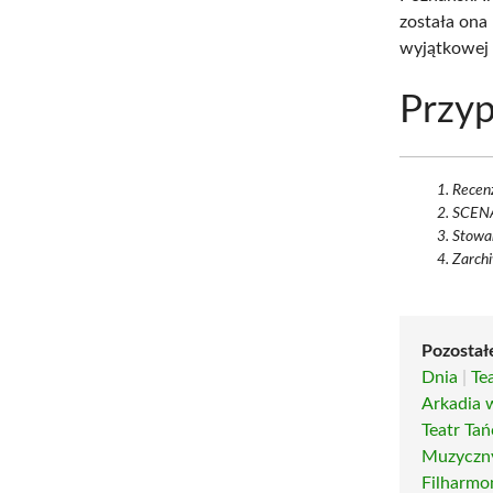
została ona
wyjątkowej p
Przyp
Recenz
SCENA 
Stowa
Zarchi
Pozostałe
Dnia
|
Te
Arkadia 
Teatr Tań
Muzyczn
Filharmo