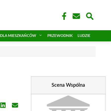
DLA MIESZKAŃCÓW
PRZEWODNIK
LUDZIE
Scena Wspólna
e
Share
Share
on
on