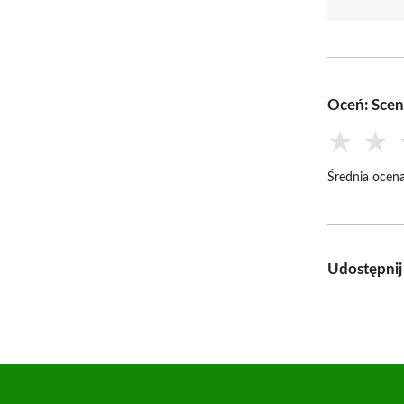
Oceń: Sce
★
★
Średnia ocena
Udostępnij