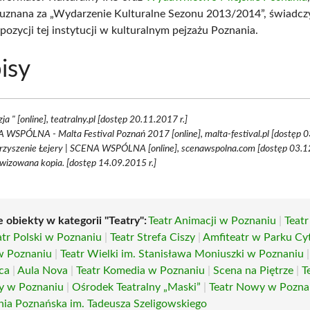
 uznana za „Wydarzenie Kulturalne Sezonu 2013/2014”, świadcz
ozycji tej instytucji w kulturalnym pejzażu Poznania.
isy
ja " [online], teatralny.pl [dostęp 20.11.2017 r.]
WSPÓLNA - Malta Festival Poznań 2017 [online], malta-festival.pl [dostęp 0
rzyszenie Łejery | SCENA WSPÓLNA [online], scenawspolna.com [dostęp 03.12
wizowana kopia. [dostęp 14.09.2015 r.]
 obiekty w kategorii "Teatry":
Teatr Animacji w Poznaniu
|
Teat
atr Polski w Poznaniu
|
Teatr Strefa Ciszy
|
Amfiteatr w Parku Cy
w Poznaniu
|
Teatr Wielki im. Stanisława Moniuszki w Poznaniu
ca
|
Aula Nova
|
Teatr Komedia w Poznaniu
|
Scena na Piętrze
|
T
y w Poznaniu
|
Ośrodek Teatralny „Maski”
|
Teatr Nowy w Pozna
nia Poznańska im. Tadeusza Szeligowskiego