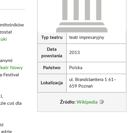
sApp
LinkedIn
Email
 miłośników
został
Typ teatru
teatr impresaryjny
uki
Data
2013
powstania
wanymi
Teatr Nowy
Państwo
Polska
 Festival
ul. Brandstaettera 1 61–
Lokalizacja
659 Poznań
i,
Źródło:
Wikipedia
zie coś dla
ez
, gdzie