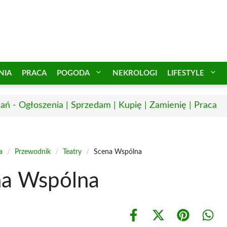
NIA
PRACA
POGODA
NEKROLOGI
LIFESTYLE
ań - Ogłoszenia | Sprzedam | Kupię | Zamienię | Praca
a
/
Przewodnik
/
Teatry
/
Scena Wspólna
na Wspólna
Share
Share
Share
Shar
on
on
on
on