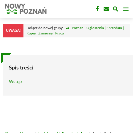
Przejdź
M
do
treści
Dołącz do nowej grupy
Poznań - Ogłoszenia | Sprzedam |
UWAGA!
Kupię | Zamienię | Praca
Spis treści
Wstęp