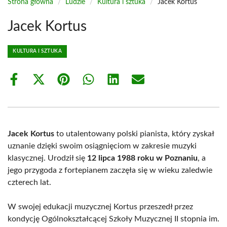
Strona główna
/
Ludzie
/
Kultura i sztuka
/
Jacek Kortus
Jacek Kortus
KULTURA I SZTUKA
Share
Share
Share
Share
Share
Share
on
on
on
on
on
on
Facebook
X
Pinterest
WhatsApp
LinkedIn
Email
(Twitter)
Jacek Kortus
to utalentowany polski pianista, który zyskał
uznanie dzięki swoim osiągnięciom w zakresie muzyki
klasycznej. Urodził się
12 lipca 1988 roku w Poznaniu
, a
jego przygoda z fortepianem zaczęła się w wieku zaledwie
czterech lat.
W swojej edukacji muzycznej Kortus przeszedł przez
kondycję Ogólnokształcącej Szkoły Muzycznej II stopnia im.