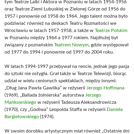
tym Teatrze Lalki i Aktora w Poznaniu w latach 1954-1956
oraz Teatrze Ziemi Lubuskiej w Zielonej Górze od 1956 do
1957 i ponownie od 1958 do 1964. Jego talent można było
podziwiać również na deskach Teatru Rozmaitości we
Wrocławiu w latach 1957-1958, a także w
Teatrze Polskim
w Poznaniu między 1964 a 1977 rokiem. Najdłużej był
związany z poznańskim
Teatrem Nowym
, gdzie występował
od 1977 do 1994 i ponownie od 1997 do 2004 roku.
W latach 1994-1997 przebywał na rencie, jednak jego pasja
do sztuki nie ostygła. Grał także w Teatrze Telewizji, biorąc
udział w wielu cenionych spektaklach, między innymi:
„Dług Jana Pawła Gawlika” w reżyserii
Jerzego Hoffmana
(1969), „Ballada żołnierska” autorstwa
Jerzego
Mańkowskiego
w reżyserii Tadeusza Aleksandrowicza
(1970), czy „Godiwa” Leopolda Staffa w reżyserii
Daniela
Bargiełowskiego
(1974).
W swoim dorobku artystycznym miał również „Ostatnie dni