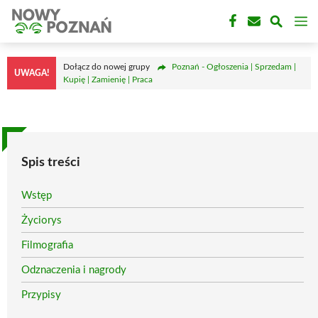
Przejdź
M
do
treści
Dołącz do nowej grupy
Poznań - Ogłoszenia | Sprzedam |
UWAGA!
Kupię | Zamienię | Praca
Spis treści
Wstęp
Życiorys
Filmografia
Odznaczenia i nagrody
Przypisy