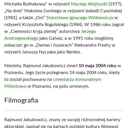
Michaiła Bułhakowa” w reżyserii
Macieja Wojtyszki
(1977),
„Na dnie” Maksima Gorkiego w reżyserii Izabelli Cywińskiej
(1981), a także „Oni”
Stanisława Ignacego Witkiewicza
w
reżyserii Krzysztofa Rogulskiego (1984). W 1986 roku zagrał
w „Ciemności kryją ziemię” autorstwa
Jerzego
Andrzejewskiego
jako Galvez, a w 1991 roku mogliśmy
zobaczyć go w „Damas i huzarach” Aleksandra Fredry w
reżyserii Janusza Nyczaka jako Rembo.
Niestety, Rajmund Jakubowicz zmarł
10 maja 2004 roku
w
Poznaniu. Jego życie pożegnano 14 maja 2004 roku, kiedy
to został pochowany na
cmentarzu komunalnym
Miłostowo
w Poznaniu, na polu urnowym.
Filmografia
Rajmund Jakubowicz, znany ze swojej różnorodnej kariery
aktorskiej, zapisał się na kartach polskiej kultury filmowej