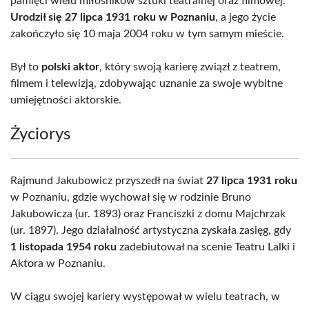
pamięci wielu miłośników sztuki teatralnej oraz filmowej.
Urodził się 27 lipca 1931 roku w Poznaniu
, a jego życie
zakończyło się 10 maja 2004 roku w tym samym mieście.
Był to
polski aktor
, który swoją karierę związł z teatrem,
filmem i telewizją, zdobywając uznanie za swoje wybitne
umiejętności aktorskie.
Życiorys
Rajmund Jakubowicz przyszedł na świat
27 lipca 1931 roku
w Poznaniu, gdzie wychował się w rodzinie Bruno
Jakubowicza (ur. 1893) oraz Franciszki z domu Majchrzak
(ur. 1897). Jego działalność artystyczna zyskała zasięg, gdy
1 listopada 1954 roku
zadebiutował na scenie Teatru Lalki i
Aktora w Poznaniu.
W ciągu swojej kariery występował w wielu teatrach, w