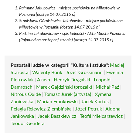
Rajmund Jakubowicz - miejsce pochówku na Miłostowie w
Poznaniu [dostęp 14.07.2015 r.]
Stanisława Górnisiewicz-Jakubowicz - miejsce pochówku na
Miłostowie w Poznaniu [dostęp 14.07.2015 r.]
Rodzina Jakubowiczów - spis ludności - Akta Miasta Poznania
(Rajmund na następnej stronie) [dostęp 14.07.2015 r.]
Pozostali ludzie w kategorii "Kultura i sztuka":
Maciej
Starosta
|
Walenty Bonk
|
Józef Grossmann
|
Ewelina
Pietrowiak
|
Akash
|
Henryk Drygalski
|
Leopold
Damrosch
|
Marek Gajdziński (prozaik)
|
Michał Paź
|
Nitrous Oxide
|
Tomasz Jurek (artysta)
|
Xymena
Zaniewska
|
Marian Frankowski
|
Jacek Kortus
|
Pelagia Relewicz-Ziembińska
|
Józef Petruk
|
Aldona
Jankowska
|
Jacek Baszkiewicz
|
Teofil Mielcarzewicz
|
Teodor Gendera