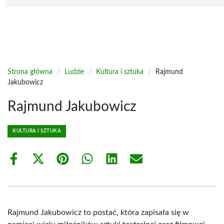
Strona główna
/
Ludzie
/
Kultura i sztuka
/
Rajmund
Jakubowicz
Rajmund Jakubowicz
KULTURA I SZTUKA
Share
Share
Share
Share
Share
Share
on
on
on
on
on
on
Facebook
X
Pinterest
WhatsApp
LinkedIn
Email
(Twitter)
Rajmund Jakubowicz to postać, która zapisała się w