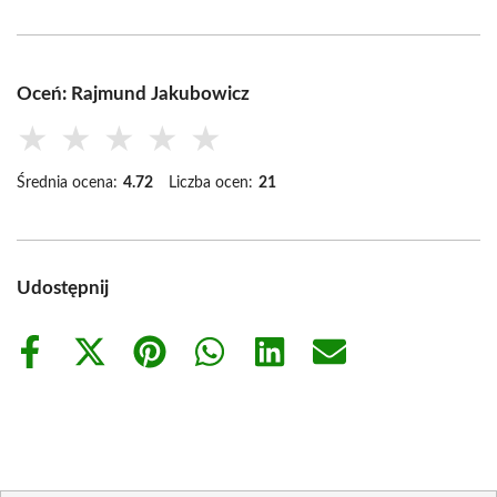
Oceń: Rajmund Jakubowicz
★
★
★
★
★
Średnia ocena:
4.72
Liczba ocen:
21
Udostępnij
Share
Share
Share
Share
Share
Share
on
on
on
on
on
on
Facebook
X
Pinterest
WhatsApp
LinkedIn
Email
(Twitter)