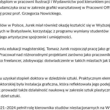
dyplom w pracowni Ilustracji i Wydawnictw pod kierunkiem pro
damczyka oraz w zakresie grafiki warsztatowej w Pracowni Off
 przez prof. Grzegorza Nowickiego.
iów w Polsce, Jurek miał również okazję kształcić się w Wyższej
ych w Bratysławie, korzystając z programu wymiany studentó
ego artystyczne spojrzenie i umiejętności.
iu edukacji magisterskiej, Tomasz Jurek rozpoczął pracę jako gr
Pracował nad różnorodnymi projektami zarówno jako pracownik
jako freelancer, zdobywając doświadczenie w takich miastach jak 
 uzyskał stopień doktora w dziedzinie sztuki. Praktycznym ele
torskiej była instalacja graficzna, która reflektowała jego podej
ek prowadzi także działalność naukową w zakresie sztuk plastycz
dzieł sztuki.
21–2024 pełnił rolę kierownika studiów niestacjonarnych na W