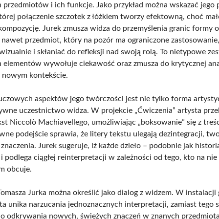
 przedmiotów i ich funkcje. Jako przykład można wskazać jego 
której połączenie szczotek z łóżkiem tworzy efektowną, choć mał
kompozycję. Jurek zmusza widza do przemyślenia granic formy or
e nawet przedmiot, który na pozór ma ograniczone zastosowanie
izualnie i skłaniać do refleksji nad swoją rolą. To nietypowe ze
 elementów wywołuje ciekawość oraz zmusza do krytycznej anal
w nowym kontekście.
uczowych aspektów jego twórczości jest nie tylko forma artystyc
ywne uczestnictwo widza. W projekcie „Ćwiczenia” artysta prze
st Niccolò Machiavellego, umożliwiając „boksowanie” się z treści
wne podejście sprawia, że litery tekstu ulegają dezintegracji, tw
znaczenia. Jurek sugeruje, iż każde dzieło – podobnie jak historia
 podlega ciągłej reinterpretacji w zależności od tego, kto na nie
im obcuje.
omasza Jurka można określić jako dialog z widzem. W instalacji 
sta unika narzucania jednoznacznych interpretacji, zamiast tego 
do odkrywania nowych, świeżych znaczeń w znanych przedmiota