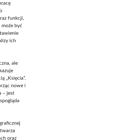
pracę
o
az funkcji,
, może być
stawienie
izy ich
zna, ale
kazuje
ą „Księcia”.
orząc nowe i
 – jest
 spogląda
graficznej
stwarza
ch oraz