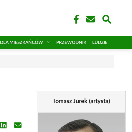
DLA MIESZKAŃCÓW
PRZEWODNIK
LUDZIE
Tomasz Jurek (artysta)
e
Share
Share
on
on