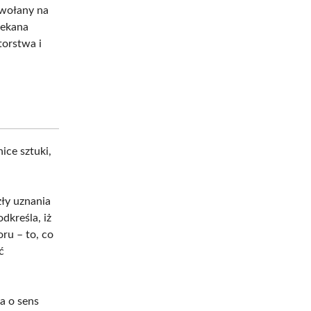
owołany na
iekana
torstwa i
ice sztuki,
zły uznania
dkreśla, iż
oru – to, co
ć
a o sens