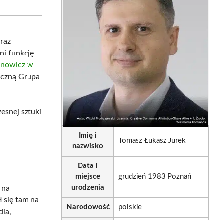
sApp
LinkedIn
Email
oraz
łni funkcję
anowicz w
tyczną Grupa
esnej sztuki
Imię i
Tomasz Łukasz Jurek
nazwisko
Data i
miejsce
grudzień 1983 Poznań
urodzenia
 na
ł się tam na
Narodowość
polskie
dia,