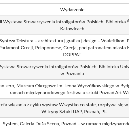
Wydarzenie
II Wystawa Stowarzyszenia Introligatorów Polskich, Biblioteka 
Katowicach
Synteza Tekstura – architektura | grafika | design – Vouleftikon,
Parlament Grecji, Peloponnese, Grecja, pod patronatem miasta N
DOPPAT
Wystawa Stowarzyszenia Introligatorów Polskich, Biblioteka Un
w Poznaniu
an zero, Muzeum Okręgowe im. Leona Wyczółkowskiego w Bydg
ramach międzynarodowego festiwalu sztuki Poznań Art W
refa wiązania z cyklu wystaw Wszystko co stałe, rozpływa się w
– Witryny Sztuki UAP, Poznań, PL
System, Galeria Duża Scena, Poznań – w ramach międzynaro