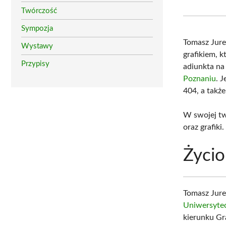
Twórczość
Sympozja
Tomasz Jur
Wystawy
grafikiem, k
Przypisy
adiunkta n
Poznaniu
. 
404, a takż
W swojej tw
oraz grafiki.
Życio
Tomasz Jure
Uniwersyte
kierunku Gr