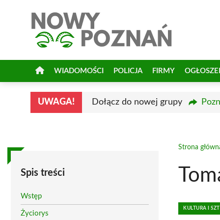
Przejdź
do
treści
WIADOMOŚCI
POLICJA
FIRMY
OGŁOSZE
UWAGA!
Dołącz do nowej grupy
Pozn
Strona główn
Toma
Spis treści
Wstęp
KULTURA I SZ
Życiorys