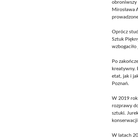
obroniwszy 
Mirosława A
prowadzonej
Oprócz stud
Sztuk Piękn
wzbogaciło j
Po zakończen
kreatywny. 
etat, jak i 
Poznań.
W 2019 roku
rozprawy dok
sztuki. Jur
konserwacji 
W latach 20