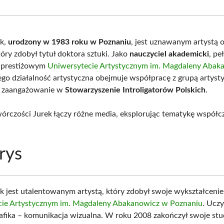
Facebook
X
Pinterest
What
(Twitter)
ek,
urodzony w 1983 roku w Poznaniu
, jest uznawanym artystą 
tóry zdobył tytuł doktora sztuki. Jako
nauczyciel akademicki
, pe
a prestiżowym
Uniwersytecie Artystycznym im. Magdaleny Abak
Jego działalność artystyczna obejmuje współpracę z grupą artys
e zaangażowanie w
Stowarzyszenie Introligatorów Polskich
.
órczości Jurek łączy różne media, eksplorując tematykę współcz
rys
k jest utalentowanym artystą, który zdobył swoje wykształcenie
cie Artystycznym im. Magdaleny Abakanowicz w Poznaniu
. Uczy
afika – komunikacja wizualna. W roku 2008 zakończył swoje stu