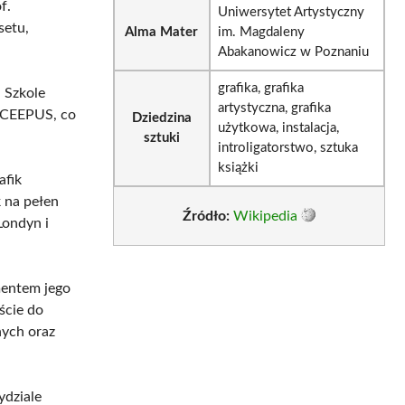
f.
Uniwersytet Artystyczny
setu,
Alma Mater
im. Magdaleny
Abakanowicz w Poznaniu
grafika, grafika
 Szkole
artystyczna, grafika
w CEEPUS, co
Dziedzina
użytkowa, instalacja,
sztuki
introligatorstwo, sztuka
książki
afik
 na pełen
Źródło:
Wikipedia
Londyn i
mentem jego
ście do
nych oraz
ydziale