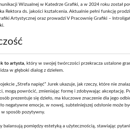
omunikacji Wizualnej w Katedrze Grafiki, a w 2024 roku został p
a Rektora ds. jakości kształcenia. Aktualnie pełni funkcję prodz
fiki Artystycznej oraz prowadzi V Pracownię Grafiki – Introliga
ki.
czość
k to artysta
, który w swojej twórczości przekracza ustalone gran
idza w głęboki dialog z dziełem.
ekcie „Strefa napięć” Jurek ukazuje, jak rzeczy, które nie znala
ci, mogą powrócić, zmieniając formę i zdobywając akceptację. Po
posób prezentuje się dzieło, ma kluczowe znaczenie dla jego odbi
iło negatywne emocje, w nowej, subtelniejszej odsłonie może by
e w sposób pozytywny.
ty balansują pomiędzy estetyką a użytecznością, stawiając pytani