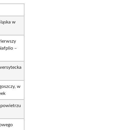
Śląska w
 Pierwszy
afplio –
iwersytecka
oszczy, w
eek
 powietrzu
dowego