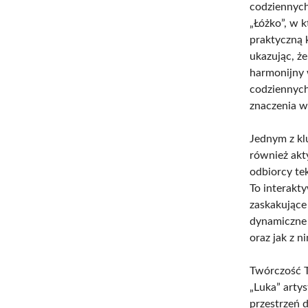
codziennych
„Łóżko”, w 
praktyczną 
ukazując, ż
harmonijny w
codziennych
znaczenia 
Jednym z kl
również akt
odbiorcy tek
To interakty
zaskakujące 
dynamiczne i
oraz jak z n
Twórczość T
„Luka” arty
przestrzeń 