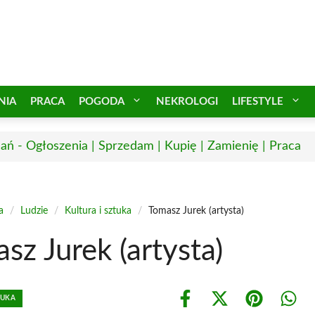
NIA
PRACA
POGODA
NEKROLOGI
LIFESTYLE
ań - Ogłoszenia | Sprzedam | Kupię | Zamienię | Praca
a
/
Ludzie
/
Kultura i sztuka
/
Tomasz Jurek (artysta)
sz Jurek (artysta)
TUKA
Share
Share
Share
Shar
on
on
on
on