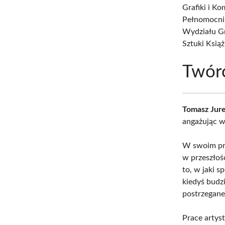
Grafiki i K
Pełnomocnik
Wydziału Gra
Sztuki Książ
Twór
Tomasz Jure
angażując w
W swoim proj
w przeszłoś
to, w jaki s
kiedyś budz
postrzegan
Prace artys