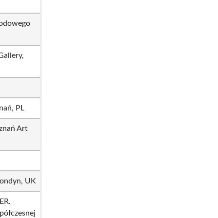
arodowego
allery,
nań, PL
znań Art
 Londyn, UK
ER.
półczesnej