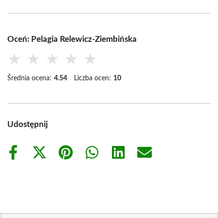
Oceń: Pelagia Relewicz-Ziembińska
★
★
★
★
★
Średnia ocena:
4.54
Liczba ocen:
10
Udostępnij
Share
Share
Share
Share
Share
Share
on
on
on
on
on
on
Facebook
X
Pinterest
WhatsApp
LinkedIn
Email
(Twitter)