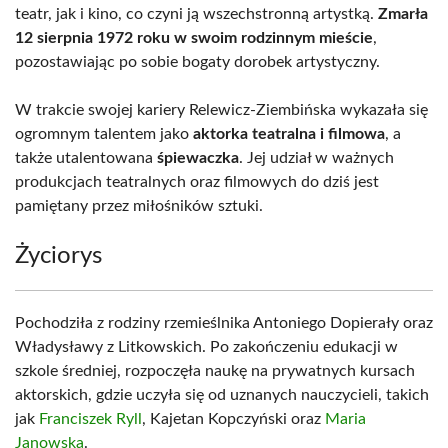
teatr, jak i kino, co czyni ją wszechstronną artystką.
Zmarła
12 sierpnia 1972 roku w swoim rodzinnym mieście
,
pozostawiając po sobie bogaty dorobek artystyczny.
W trakcie swojej kariery Relewicz-Ziembińska wykazała się
ogromnym talentem jako
aktorka teatralna i filmowa
, a
także utalentowana
śpiewaczka
. Jej udział w ważnych
produkcjach teatralnych oraz filmowych do dziś jest
pamiętany przez miłośników sztuki.
Życiorys
Pochodziła z rodziny rzemieślnika Antoniego Dopierały oraz
Włady­sławy z Litkowskich. Po zakończeniu edukacji w
szkole średniej, rozpoczęła naukę na prywatnych kursach
aktorskich, gdzie uczyła się od uznanych nauczycieli, takich
jak
Franciszek Ryll
, Kajetan Kopczyński oraz
Maria
Janowska
.