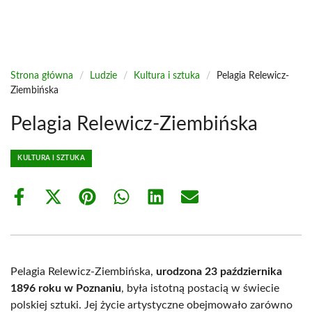
Strona główna
/
Ludzie
/
Kultura i sztuka
/
Pelagia Relewicz-
Ziembińska
Pelagia Relewicz-Ziembińska
KULTURA I SZTUKA
Share
Share
Share
Share
Share
Share
on
on
on
on
on
on
Facebook
X
Pinterest
WhatsApp
LinkedIn
Email
(Twitter)
Pelagia Relewicz-Ziembińska,
urodzona 23 października
1896 roku w Poznaniu
, była istotną postacią w świecie
polskiej sztuki. Jej życie artystyczne obejmowało zarówno