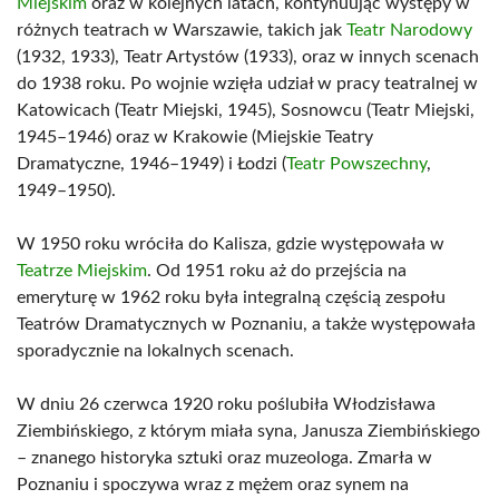
Miejskim
oraz w kolejnych latach, kontynuując występy w
różnych teatrach w Warszawie, takich jak
Teatr Narodowy
(1932, 1933), Teatr Artystów (1933), oraz w innych scenach
do 1938 roku. Po wojnie wzięła udział w pracy teatralnej w
Katowicach (Teatr Miejski, 1945), Sosnowcu (Teatr Miejski,
1945–1946) oraz w Krakowie (Miejskie Teatry
Dramatyczne, 1946–1949) i Łodzi (
Teatr Powszechny
,
1949–1950).
W 1950 roku wróciła do Kalisza, gdzie występowała w
Teatrze Miejskim
. Od 1951 roku aż do przejścia na
emeryturę w 1962 roku była integralną częścią zespołu
Teatrów Dramatycznych w Poznaniu, a także występowała
sporadycznie na lokalnych scenach.
W dniu 26 czerwca 1920 roku poślubiła Włodzisława
Ziembińskiego, z którym miała syna, Janusza Ziembińskiego
– znanego historyka sztuki oraz muzeologa. Zmarła w
Poznaniu i spoczywa wraz z mężem oraz synem na