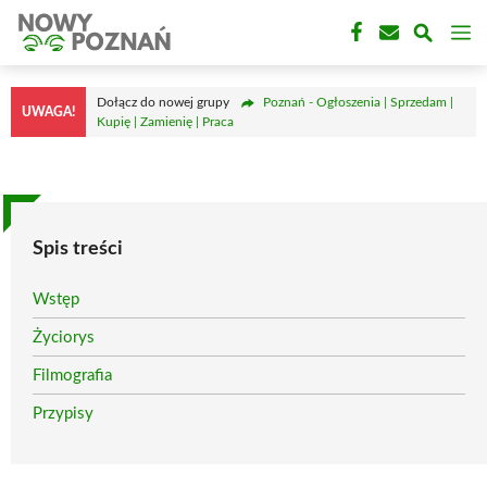
Przejdź
M
do
treści
Dołącz do nowej grupy
Poznań - Ogłoszenia | Sprzedam |
UWAGA!
Kupię | Zamienię | Praca
Spis treści
Wstęp
Życiorys
Filmografia
Przypisy