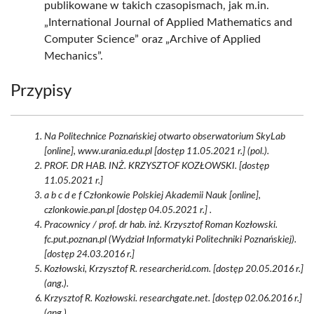
publikowane w takich czasopismach, jak m.in.
„International Journal of Applied Mathematics and
Computer Science” oraz „Archive of Applied
Mechanics”.
Przypisy
Na Politechnice Poznańskiej otwarto obserwatorium SkyLab
[online], www.urania.edu.pl [dostęp 11.05.2021 r.] (pol.).
PROF. DR HAB. INŻ. KRZYSZTOF KOZŁOWSKI. [dostęp
11.05.2021 r.]
a b c d e f Członkowie Polskiej Akademii Nauk [online],
czlonkowie.pan.pl [dostęp 04.05.2021 r.] .
Pracownicy / prof. dr hab. inż. Krzysztof Roman Kozłowski.
fc.put.poznan.pl (Wydział Informatyki Politechniki Poznańskiej).
[dostęp 24.03.2016 r.]
Kozłowski, Krzysztof R. researcherid.com. [dostęp 20.05.2016 r.]
(ang.).
Krzysztof R. Kozłowski. researchgate.net. [dostęp 02.06.2016 r.]
(ang.).