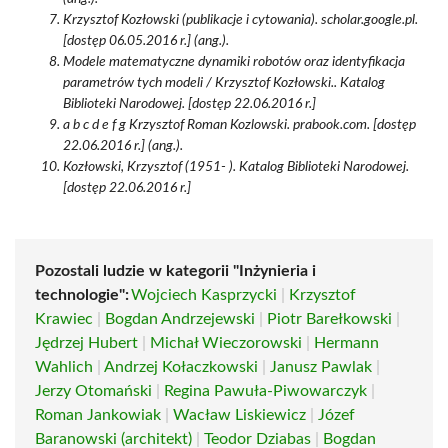
Krzysztof Kozłowski (publikacje i cytowania). scholar.google.pl.
[dostęp 06.05.2016 r.] (ang.).
Modele matematyczne dynamiki robotów oraz identyfikacja
parametrów tych modeli / Krzysztof Kozłowski.. Katalog
Biblioteki Narodowej. [dostęp 22.06.2016 r.]
a b c d e f g Krzysztof Roman Kozlowski. prabook.com. [dostęp
22.06.2016 r.] (ang.).
Kozłowski, Krzysztof (1951- ). Katalog Biblioteki Narodowej.
[dostęp 22.06.2016 r.]
Pozostali ludzie w kategorii "Inżynieria i
technologie":
Wojciech Kasprzycki
|
Krzysztof
Krawiec
|
Bogdan Andrzejewski
|
Piotr Barełkowski
|
Jędrzej Hubert
|
Michał Wieczorowski
|
Hermann
Wahlich
|
Andrzej Kołaczkowski
|
Janusz Pawlak
|
Jerzy Otomański
|
Regina Pawuła-Piwowarczyk
|
Roman Jankowiak
|
Wacław Liskiewicz
|
Józef
Baranowski (architekt)
|
Teodor Dziabas
|
Bogdan