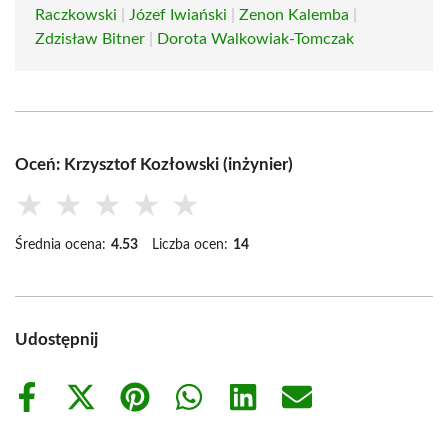
Raczkowski
|
Józef Iwiański
|
Zenon Kalemba
|
Zdzisław Bitner
|
Dorota Walkowiak-Tomczak
Oceń: Krzysztof Kozłowski (inżynier)
★
★
★
★
★
Średnia ocena:
4.53
Liczba ocen:
14
Udostępnij
Share
Share
Share
Share
Share
Share
on
on
on
on
on
on
Facebook
X
Pinterest
WhatsApp
LinkedIn
Email