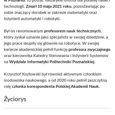
w Poznaniu
, to postać niezwykle istotna dla polskiej nauki i
technologii.
Zmarł 10 maja 2021 roku
, pozostawiając po
sobie znaczący dorobek w zakresie matematyki oraz
inżynierii automatyki i robotyki.
Był on renomowanym
profesorem nauk technicznych
,
który zyskał uznanie jako specjalista w swojej dziedzinie, a
jego prace skupiły się głównie na robotyce. W swojej
karierze akademickiej pełnił funkcję
profesora zwyczajnego
oraz kierownika Katedry Sterowania i Inżynierii Systemów
na
Wydziale Informatyki Politechniki Poznańskiej
.
Krzysztof Kozłowski był również aktywnym członkiem
środowiska naukowego, a od 2020 roku pełnił zaszczytną
rolę
członka korespondenta Polskiej Akademii Nauk
.
Życiorys