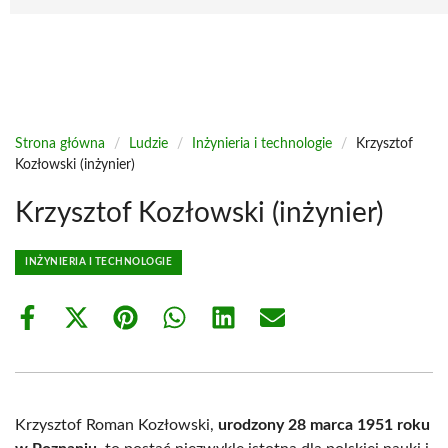
Strona główna
/
Ludzie
/
Inżynieria i technologie
/
Krzysztof
Kozłowski (inżynier)
Krzysztof Kozłowski (inżynier)
INŻYNIERIA I TECHNOLOGIE
Share
Share
Share
Share
Share
Share
on
on
on
on
on
on
Facebook
X
Pinterest
WhatsApp
LinkedIn
Email
(Twitter)
Krzysztof Roman Kozłowski,
urodzony 28 marca 1951 roku