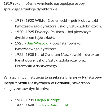
1919 roku, możemy wymienić następujące osoby
sprawujące funkcje dyrektorskie.
1919–1920 Wiktor Gosieniecki – pełnił obowiązki
tymczasowego dyrektora Szkoły Sztuk Zdobniczych,
1920–1925 Fryderyk Pautsch – był pierwszym
dyrektorem tejże szkoły,
1925 –
Jan Wysocki
– objął stanowisko
tymczasowego dyrektora,
1925–1938 Karol Zyndram Maszkowski – dyrektor
Państwowej Szkoły Sztuki Zdobniczej oraz
Przemysłu Artystycznego.
W latach, gdy instytucja ta przekształciła się w
Państwowy
Instytut Sztuk Plastycznych w Poznaniu
, stworzono
kolejny zestaw dyrektorów:
1938–1939
Lucjan Kintopf
,
1944–1945
Jan Jerzy Wroniecki
,