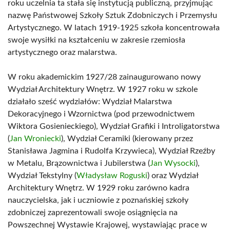
roku uczelnia ta stała się instytucją publiczną, przyjmując
nazwę Państwowej Szkoły Sztuk Zdobniczych i Przemysłu
Artystycznego. W latach 1919-1925 szkoła koncentrowała
swoje wysiłki na kształceniu w zakresie rzemiosła
artystycznego oraz malarstwa.
W roku akademickim 1927/28 zainaugurowano nowy
Wydział Architektury Wnętrz. W 1927 roku w szkole
działało sześć wydziałów: Wydział Malarstwa
Dekoracyjnego i Wzornictwa (pod przewodnictwem
Wiktora Gosienieckiego), Wydział Grafiki i Introligatorstwa
(
Jan Wroniecki
), Wydział Ceramiki (kierowany przez
Stanisława Jagmina i Rudolfa Krzywieca), Wydział Rzeźby
w Metalu, Brązownictwa i Jubilerstwa (
Jan Wysocki
),
Wydział Tekstylny (
Władysław Roguski
) oraz Wydział
Architektury Wnętrz. W 1929 roku zarówno kadra
nauczycielska, jak i uczniowie z poznańskiej szkoły
zdobniczej zaprezentowali swoje osiągnięcia na
Powszechnej Wystawie Krajowej, wystawiając prace w