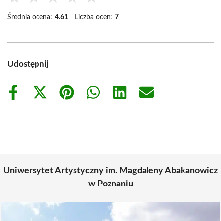
Średnia ocena:
4.61
Liczba ocen:
7
Udostępnij
Share
Share
Share
Share
Share
Share
on
on
on
on
on
on
Facebook
X
Pinterest
WhatsApp
LinkedIn
Email
(Twitter)
Uniwersytet Artystyczny im. Magdaleny Abakanowicz
w Poznaniu