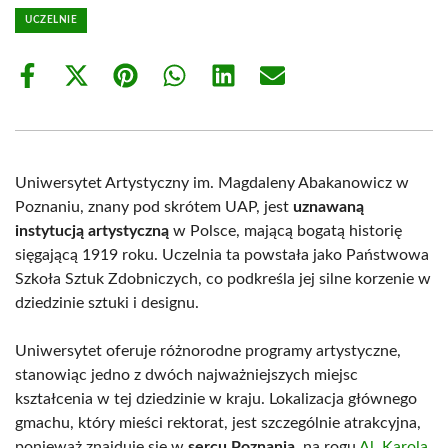
UCZELNIE
Share
Share
Share
Share
Share
Share
on
on
on
on
on
on
Facebook
X
Pinterest
WhatsApp
LinkedIn
Email
(Twitter)
Uniwersytet Artystyczny im. Magdaleny Abakanowicz w
Poznaniu, znany pod skrótem UAP, jest
uznawaną
instytucją artystyczną
w Polsce, mającą bogatą historię
sięgającą 1919 roku. Uczelnia ta powstała jako Państwowa
Szkoła Sztuk Zdobniczych, co podkreśla jej silne korzenie w
dziedzinie sztuki i designu.
Uniwersytet oferuje różnorodne programy artystyczne,
stanowiąc jedno z dwóch najważniejszych miejsc
kształcenia w tej dziedzinie w kraju. Lokalizacja głównego
gmachu, który mieści rektorat, jest szczególnie atrakcyjna,
ponieważ znajduje się w
sercu Poznania
, na rogu
Al. Karola