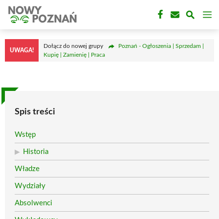
Przejdź
M
do
treści
Dołącz do nowej grupy
Poznań - Ogłoszenia | Sprzedam |
UWAGA!
Kupię | Zamienię | Praca
Spis treści
Wstęp
Historia
Władze
Wydziały
Absolwenci