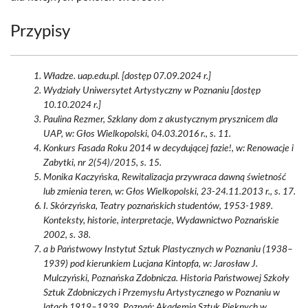
Przypisy
Władze. uap.edu.pl. [dostęp 07.09.2024 r.]
Wydziały Uniwersytet Artystyczny w Poznaniu [dostęp
10.10.2024 r.]
Paulina Rezmer, Szklany dom z akustycznym prysznicem dla
UAP, w: Głos Wielkopolski, 04.03.2016 r., s. 11.
Konkurs Fasada Roku 2014 w decydującej fazie!, w: Renowacje i
Zabytki, nr 2(54)/2015, s. 15.
Monika Kaczyńska, Rewitalizacja przywraca dawną świetność
lub zmienia teren, w: Głos Wielkopolski, 23-24.11.2013 r., s. 17.
I. Skórzyńska, Teatry poznańskich studentów, 1953-1989.
Konteksty, historie, interpretacje, Wydawnictwo Poznańskie
2002, s. 38.
a b Państwowy Instytut Sztuk Plastycznych w Poznaniu (1938–
1939) pod kierunkiem Lucjana Kintopfa, w: Jarosław J.
Mulczyński, Poznańska Zdobnicza. Historia Państwowej Szkoły
Sztuk Zdobniczych i Przemysłu Artystycznego w Poznaniu w
latach 1919–1939, Poznań: Akademia Sztuk Pięknych w