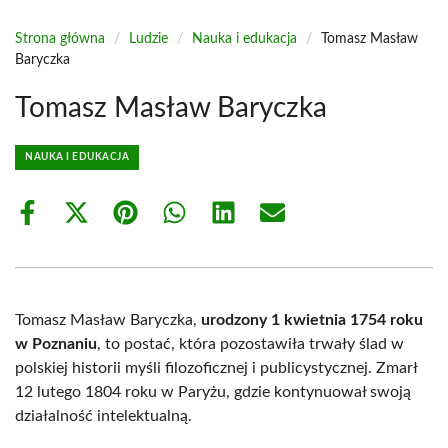
Strona główna
/
Ludzie
/
Nauka i edukacja
/
Tomasz Masław
Baryczka
Tomasz Masław Baryczka
NAUKA I EDUKACJA
Share
Share
Share
Share
Share
Share
on
on
on
on
on
on
Facebook
X
Pinterest
WhatsApp
LinkedIn
Email
(Twitter)
Tomasz Masław Baryczka,
urodzony 1 kwietnia 1754 roku
w Poznaniu
, to postać, która pozostawiła trwały ślad w
polskiej historii myśli filozoficznej i publicystycznej. Zmarł
12 lutego 1804 roku w Paryżu, gdzie kontynuował swoją
działalność intelektualną.