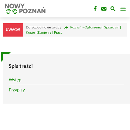
Przejdź
M
do
treści
Dołącz do nowej grupy
Poznań - Ogłoszenia | Sprzedam |
UWAGA!
Kupię | Zamienię | Praca
Spis treści
Wstęp
Przypisy