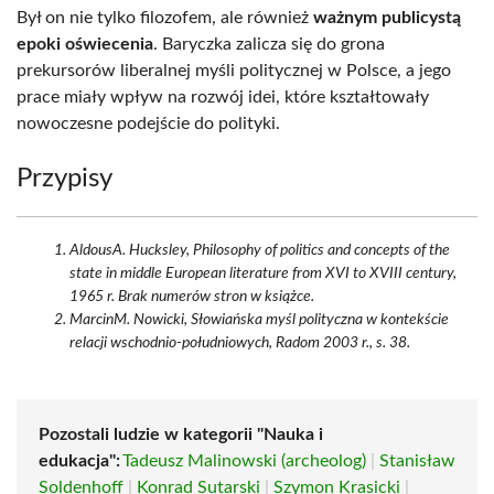
Był on nie tylko filozofem, ale również
ważnym publicystą
epoki oświecenia
. Baryczka zalicza się do grona
prekursorów liberalnej myśli politycznej w Polsce, a jego
prace miały wpływ na rozwój idei, które kształtowały
nowoczesne podejście do polityki.
Przypisy
AldousA. Hucksley, Philosophy of politics and concepts of the
state in middle European literature from XVI to XVIII century,
1965 r. Brak numerów stron w książce.
MarcinM. Nowicki, Słowiańska myśl polityczna w kontekście
relacji wschodnio-południowych, Radom 2003 r., s. 38.
Pozostali ludzie w kategorii "Nauka i
edukacja":
Tadeusz Malinowski (archeolog)
|
Stanisław
Soldenhoff
|
Konrad Sutarski
|
Szymon Krasicki
|