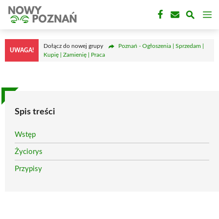
Przejdź
M
do
treści
Dołącz do nowej grupy
Poznań - Ogłoszenia | Sprzedam |
UWAGA!
Kupię | Zamienię | Praca
Spis treści
Wstęp
Życiorys
Przypisy