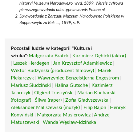
historyi Muzeum Narodowego, wyd. 1899. Wersję cyfrową
pierwszego wydania udostępnia serwis Polona.pl
Sprawozdanie z Zarządu Muzeum Narodowego Polskiego w
Rapperswylu za Rok ...., 1899, s. 9.
Pozostali ludzie w kategorii "Kultura i
sztuka":
Małgorzata Bratek
|
Kazimierz Dębicki (aktor)
|
Leszek Herdegen
|
Jan Krzysztof Adamkiewicz
|
Wiktor Budzyński (producent filmowy)
|
Marek
Piekarczyk
|
Wawrzyniec Benzelstjerna Engeström
|
Mariusz Siudziński
|
Halina Gutsche
|
Kazimierz
Talarczyk
|
Olgierd Truszyński
|
Marian Kucharski
(fotograf)
|
Śliwa (raper)
|
Zofia Gładyszewska
|
Aleksander Maliszewski (muzyk)
|
Filip Bajon
|
Henryk
Konwiński
|
Małgorzata Musierowicz
|
Andrzej
Matuszewski
|
Wanda Węsław-Idzińska