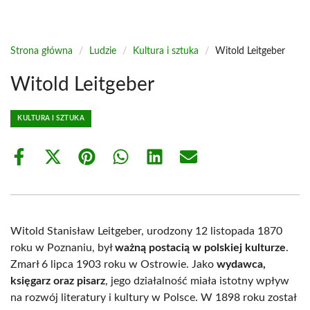
Strona główna
/
Ludzie
/
Kultura i sztuka
/
Witold Leitgeber
Witold Leitgeber
KULTURA I SZTUKA
Share
Share
Share
Share
Share
Share
on
on
on
on
on
on
Facebook
X
Pinterest
WhatsApp
LinkedIn
Email
(Twitter)
Witold Stanisław Leitgeber, urodzony 12 listopada 1870
roku w Poznaniu, był
ważną postacią w polskiej kulturze
.
Zmarł 6 lipca 1903 roku w Ostrowie. Jako
wydawca,
księgarz oraz pisarz
, jego działalność miała istotny wpływ
na rozwój literatury i kultury w Polsce. W 1898 roku został