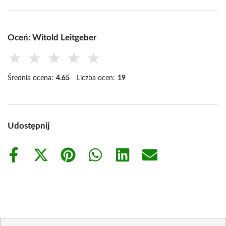
Oceń: Witold Leitgeber
★
★
★
★
★
Średnia ocena:
4.65
Liczba ocen:
19
Udostępnij
Share
Share
Share
Share
Share
Share
on
on
on
on
on
on
Facebook
X
Pinterest
WhatsApp
LinkedIn
Email
(Twitter)