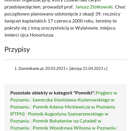
Komitet organizacyjny, który czuwał nad całym
przedsięwzięciem, prowadził prof.
Janusz Ziółkowski
. Choć
początkowo planowano odsłonięcie z okazji 39. rocznicy
święceń kapłańskich 17 czerwca 2000 roku, terminy te
pokryły się z inną uroczystością w Wylatowie, miejscu
śmierci ojca Honoriusza.
Przypisy
Dominikanie.pl, 20.03.2021 r. [dostęp 21.04.2021 r.]
Pozostałe obiekty w kategorii "Pomniki":
Pręgierz w
Poznaniu
|
Ławeczka Stanisława Kozierowskiego w
Poznaniu
|
Pomnik Adama Mickiewicza w Poznaniu
(PTPN)
|
Pomnik Augustyna Szamarzewskiego w
Poznaniu
|
Pomnik Bohaterów na Cytadeli w
Poznaniu
|
Pomnik Woodrowa Wilsona w Poznaniu
|