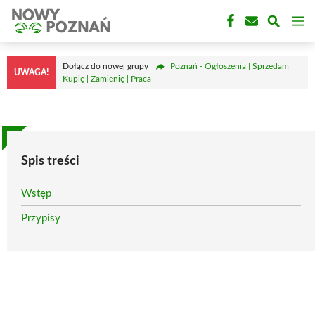
Przejdź
M
do
treści
Dołącz do nowej grupy
Poznań - Ogłoszenia | Sprzedam |
UWAGA!
Kupię | Zamienię | Praca
Spis treści
Wstęp
Przypisy