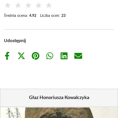
★
★
★
★
★
Średnia ocena:
4.92
Liczba ocen:
23
Udostępnij
Share
Share
Share
Share
Share
Share
on
on
on
on
on
on
Facebook
X
Pinterest
WhatsApp
LinkedIn
Email
(Twitter)
Głaz Honoriusza Kowalczyka