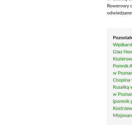
Rowerowy o
odwiedzane 
Pozostał
Wędkarsk
Głaz Hon
Kozierow
Pomnik A
w Pozna
Chopina 
Rusałką 
w Pozna
(pomnik 
Kostrzew
Misjonar