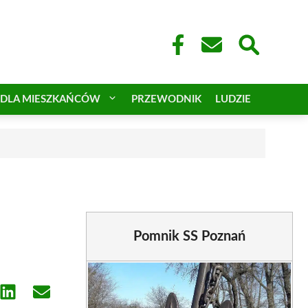
DLA MIESZKAŃCÓW
PRZEWODNIK
LUDZIE
Pomnik SS Poznań
e
Share
Share
on
on