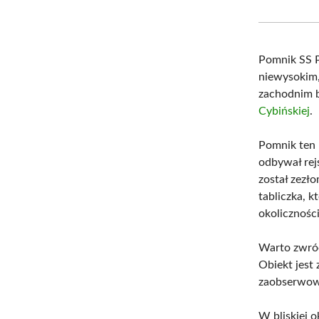
Pomnik SS P
niewysokim,
zachodnim 
Cybińskiej
.
Pomnik ten 
odbywał rej
został zezł
tabliczka, 
okolicznośc
Warto zwróc
Obiekt jest 
zaobserwow
W bliskiej o