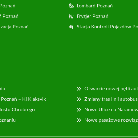
 Poznań
Lombard Poznań
f Poznań
Fryzjer Poznań
zacja Poznań
Stacja Kontroli Pojazdów P
niu
Otwarcie nowej pętli au
Poznań – KI Klaksvik
Zmiany tras linii autob
Mostu Chrobrego
Nowe Ulice na Naramowi
Poznaniu
Nowe pasażowe rozwiązan