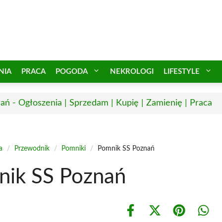
NIA
PRACA
POGODA
NEKROLOGI
LIFESTYLE
ań - Ogłoszenia | Sprzedam | Kupię | Zamienię | Praca
a
/
Przewodnik
/
Pomniki
/
Pomnik SS Poznań
ik SS Poznań
Share
Share
Share
Shar
on
on
on
on