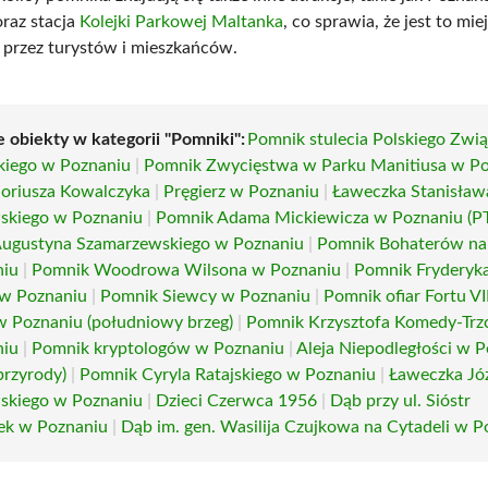
raz stacja
Kolejki Parkowej Maltanka
, co sprawia, że jest to mie
przez turystów i mieszkańców.
e obiekty w kategorii "Pomniki":
Pomnik stulecia Polskiego Zwi
iego w Poznaniu
|
Pomnik Zwycięstwa w Parku Manitiusa w P
oriusza Kowalczyka
|
Pręgierz w Poznaniu
|
Ławeczka Stanisław
skiego w Poznaniu
|
Pomnik Adama Mickiewicza w Poznaniu (P
ugustyna Szamarzewskiego w Poznaniu
|
Pomnik Bohaterów na 
niu
|
Pomnik Woodrowa Wilsona w Poznaniu
|
Pomnik Fryderyk
w Poznaniu
|
Pomnik Siewcy w Poznaniu
|
Pomnik ofiar Fortu VI
w Poznaniu (południowy brzeg)
|
Pomnik Krzysztofa Komedy-Trzc
niu
|
Pomnik kryptologów w Poznaniu
|
Aleja Niepodległości w 
przyrody)
|
Pomnik Cyryla Ratajskiego w Poznaniu
|
Ławeczka Jó
skiego w Poznaniu
|
Dzieci Czerwca 1956
|
Dąb przy ul. Sióstr
ek w Poznaniu
|
Dąb im. gen. Wasilija Czujkowa na Cytadeli w P