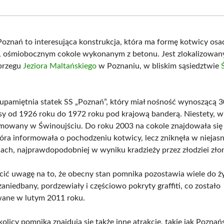
Facebook
X
Pinterest
What
(Twitter)
oznań to interesująca konstrukcja, która ma formę kotwicy osa
 ośmiobocznym cokole wykonanym z betonu. Jest zlokalizowan
brzegu
Jeziora Maltańskiego
w Poznaniu, w bliskim sąsiedztwie
upamiętnia statek SS „Poznań”, który miał nośność wynoszącą
sy od 1926 roku do 1972 roku pod krajową banderą. Niestety, 
omowany w Świnoujściu. Do roku 2003 na cokole znajdowała si
która informowała o pochodzeniu kotwicy, lecz zniknęła w niejas
iach, najprawdopodobniej w wyniku kradzieży przez złodziei zło
ić uwagę na to, że obecny stan pomnika pozostawia wiele do ży
zaniedbany, pordzewiały i częściowo pokryty graffiti, co zostało
ane w lutym 2011 roku.
kolicy pomnika znajdują się także inne atrakcje, takie jak Poznań