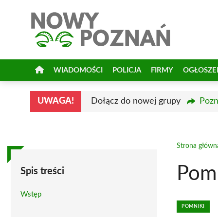
Przejdź
do
treści
WIADOMOŚCI
POLICJA
FIRMY
OGŁOSZE
UWAGA!
Dołącz do nowej grupy
Pozn
Strona główn
Pomn
Spis treści
Wstęp
POMNIKI