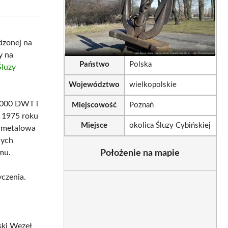
sApp
LinkedIn
Email
dzonej na
y na
Państwo
Polska
Śluzy
Województwo
wielkopolskie
 3000 DWT i
Miejscowość
Poznań
w 1975 roku
Miejsce
okolica Śluzy Cybińskiej
ę metalowa
nych
mu.
Położenie na mapie
czenia.
ski Węzeł