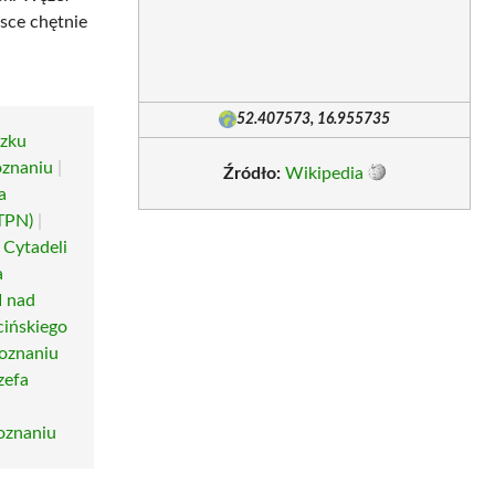
jsce chętnie
52.407573, 16.955735
ązku
oznaniu
|
Źródło:
Wikipedia
a
TPN)
|
Cytadeli
a
I nad
ińskiego
Poznaniu
zefa
oznaniu