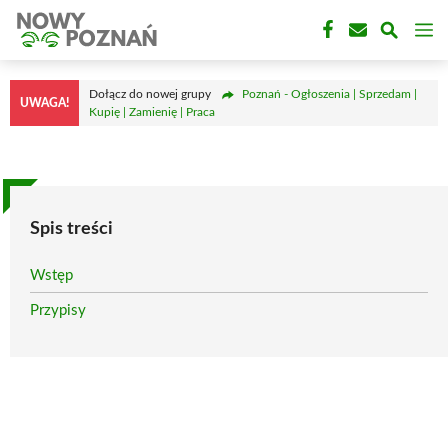
Przejdź
M
do
treści
Dołącz do nowej grupy
Poznań - Ogłoszenia | Sprzedam |
UWAGA!
Kupię | Zamienię | Praca
Spis treści
Wstęp
Przypisy