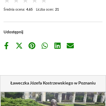
★
★
★
★
★
Średnia ocena:
4.65
Liczba ocen:
21
Udostępnij
Share
Share
Share
Share
Share
Share
on
on
on
on
on
on
Facebook
X
Pinterest
WhatsApp
LinkedIn
Email
(Twitter)
Ławeczka Józefa Kostrzewskiego w Poznaniu