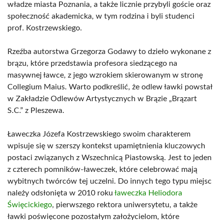
władze miasta Poznania, a także licznie przybyli goście oraz
społeczność akademicka, w tym rodzina i byli studenci
prof. Kostrzewskiego.
Rzeźba autorstwa Grzegorza Godawy to dzieło wykonane z
brązu, które przedstawia profesora siedzącego na
masywnej ławce, z jego wzrokiem skierowanym w stronę
Collegium Maius. Warto podkreślić, że odlew ławki powstał
w Zakładzie Odlewów Artystycznych w Brązie „Brązart
S.C.” z Pleszewa.
Ławeczka Józefa Kostrzewskiego swoim charakterem
wpisuje się w szerszy kontekst upamiętnienia kluczowych
postaci związanych z Wszechnicą Piastowską. Jest to jeden
z czterech pomników-ławeczek, które celebrować mają
wybitnych twórców tej uczelni. Do innych tego typu miejsc
należy odsłonięta w 2010 roku
ławeczka Heliodora
Święcickiego
, pierwszego rektora uniwersytetu, a także
ławki poświęcone pozostałym założycielom, które