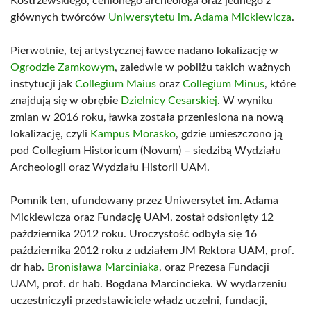
Kostrzewskiego, cenionego archeologa oraz jednego z
głównych twórców
Uniwersytetu im. Adama Mickiewicza
.
Pierwotnie, tej artystycznej ławce nadano lokalizację w
Ogrodzie Zamkowym
, zaledwie w pobliżu takich ważnych
instytucji jak
Collegium Maius
oraz
Collegium Minus
, które
znajdują się w obrębie
Dzielnicy Cesarskiej
. W wyniku
zmian w 2016 roku, ławka została przeniesiona na nową
lokalizację, czyli
Kampus Morasko
, gdzie umieszczono ją
pod Collegium Historicum (Novum) – siedzibą Wydziału
Archeologii oraz Wydziału Historii UAM.
Pomnik ten, ufundowany przez Uniwersytet im. Adama
Mickiewicza oraz Fundację UAM, został odsłonięty 12
października 2012 roku. Uroczystość odbyła się 16
października 2012 roku z udziałem JM Rektora UAM, prof.
dr hab.
Bronisława Marciniaka
, oraz Prezesa Fundacji
UAM, prof. dr hab. Bogdana Marcincieka. W wydarzeniu
uczestniczyli przedstawiciele władz uczelni, fundacji,