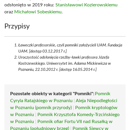
odsłonięto w 2019 roku:
Stanisławowi Kozierowskiemu
oraz
Michałowi Sobeskiemu
.
Przypisy
Ławeczki profesorskie, czyli pomniki założycieli UAM. Fundacja
UAM. [dostęp 03.12.2017 r.]
Uroczystość odsłonięcia rzeźby-ławki profesora Józefa
Kostrzewskiego. Uniwersytet im. Adama Mickiewicza w
Poznaniu, 22.10.2012 r. [dostęp 16.05.2014 r.]
Pozostałe obiekty w kategorii "Pomniki":
Pomnik
Cyryla Ratajskiego w Poznaniu
|
Aleja Niepodległości
w Poznaniu (pomnik przyrody)
|
Pomnik kryptologów
w Poznaniu
|
Pomnik Krzysztofa Komedy-Trzcińskiego
w Poznaniu
|
Pomnik ofiar Fortu VII nad Rusałką w
Poznaniu (południowy brzeg)
|
Pomnik Siewcy w