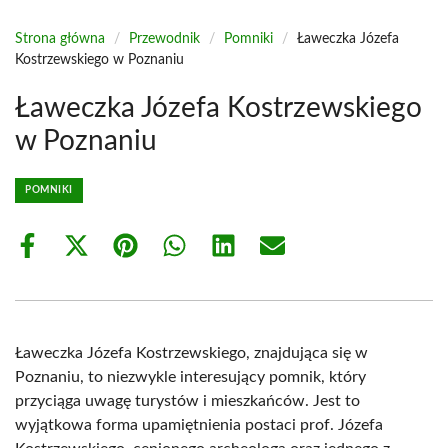
Strona główna
/
Przewodnik
/
Pomniki
/
Ławeczka Józefa
Kostrzewskiego w Poznaniu
Ławeczka Józefa Kostrzewskiego
w Poznaniu
POMNIKI
Share
Share
Share
Share
Share
Share
on
on
on
on
on
on
Facebook
X
Pinterest
WhatsApp
LinkedIn
Email
(Twitter)
Ławeczka Józefa Kostrzewskiego, znajdująca się w
Poznaniu, to niezwykle interesujący pomnik, który
przyciąga uwagę turystów i mieszkańców. Jest to
wyjątkowa forma upamiętnienia postaci prof. Józefa