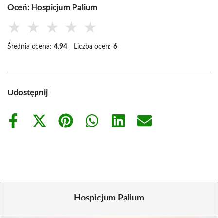
Oceń: Hospicjum Palium
★
★
★
★
★
Średnia ocena:
4.94
Liczba ocen:
6
Udostępnij
Share
Share
Share
Share
Share
Share
on
on
on
on
on
on
Facebook
X
Pinterest
WhatsApp
LinkedIn
Email
(Twitter)
Hospicjum Palium