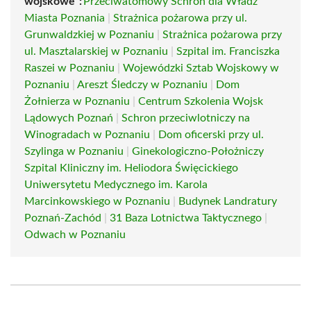
wojskowe":
Przeciwatomowy Schron dla Władz
Miasta Poznania
|
Strażnica pożarowa przy ul.
Grunwaldzkiej w Poznaniu
|
Strażnica pożarowa przy
ul. Masztalarskiej w Poznaniu
|
Szpital im. Franciszka
Raszei w Poznaniu
|
Wojewódzki Sztab Wojskowy w
Poznaniu
|
Areszt Śledczy w Poznaniu
|
Dom
Żołnierza w Poznaniu
|
Centrum Szkolenia Wojsk
Lądowych Poznań
|
Schron przeciwlotniczy na
Winogradach w Poznaniu
|
Dom oficerski przy ul.
Szylinga w Poznaniu
|
Ginekologiczno-Położniczy
Szpital Kliniczny im. Heliodora Święcickiego
Uniwersytetu Medycznego im. Karola
Marcinkowskiego w Poznaniu
|
Budynek Landratury
Poznań-Zachód
|
31 Baza Lotnictwa Taktycznego
|
Odwach w Poznaniu