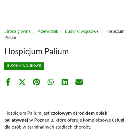
Strona główna
/
Przewodnik
/
Budynki wojskowe
/
Hospicjum
Palium
Hospicjum Palium
BUDYNKI WOJSKOWE
Share
Share
Share
Share
Share
Share
on
on
on
on
on
on
Facebook
X
Pinterest
WhatsApp
LinkedIn
Email
(Twitter)
Hospicjum Palium jest
czołowym ośrodkiem opieki
paliatywnej
w Poznaniu, które oferuje kompleksowe usługi
dla osób w terminalnych stadiach choroby.