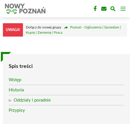
Przejdź
M
do
treści
Dołącz do nowej grupy
Poznań - Ogłoszenia | Sprzedam |
UWAGA!
Kupię | Zamienię | Praca
Spis treści
Wstęp
Historia
Oddziały i poradnie
Przypisy