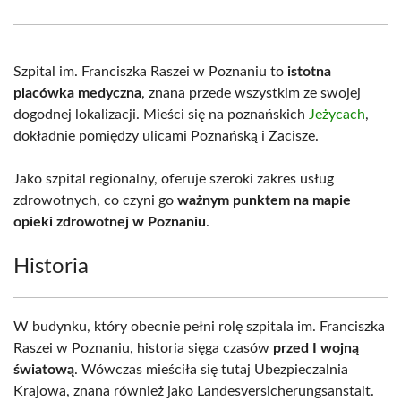
Facebook
X
Pinterest
WhatsApp
LinkedIn
Email
(Twitter)
Szpital im. Franciszka Raszei w Poznaniu to
istotna
placówka medyczna
, znana przede wszystkim ze swojej
dogodnej lokalizacji. Mieści się na poznańskich
Jeżycach
,
dokładnie pomiędzy ulicami Poznańską i Zacisze.
Jako szpital regionalny, oferuje szeroki zakres usług
zdrowotnych, co czyni go
ważnym punktem na mapie
opieki zdrowotnej w Poznaniu
.
Historia
W budynku, który obecnie pełni rolę szpitala im. Franciszka
Raszei w Poznaniu, historia sięga czasów
przed I wojną
światową
. Wówczas mieściła się tutaj Ubezpieczalnia
Krajowa, znana również jako Landesversicherungsanstalt.