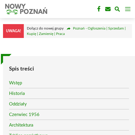
Przejdź
M
do
treści
Dołącz do nowej grupy
Poznań - Ogłoszenia | Sprzedam |
UWAGA!
Kupię | Zamienię | Praca
Spis treści
Wstęp
Historia
Oddziały
Czerwiec 1956
Architektura