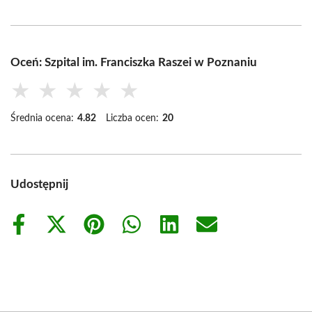
Oceń: Szpital im. Franciszka Raszei w Poznaniu
★
★
★
★
★
Średnia ocena:
4.82
Liczba ocen:
20
Udostępnij
Share
Share
Share
Share
Share
Share
on
on
on
on
on
on
Facebook
X
Pinterest
WhatsApp
LinkedIn
Email
(Twitter)