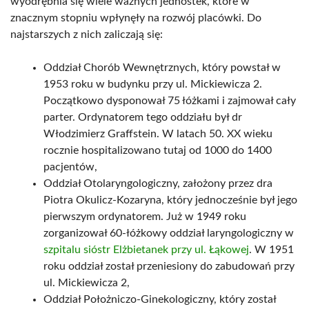
wyodrębnia się wiele ważnych jednostek, które w
znacznym stopniu wpłynęły na rozwój placówki. Do
najstarszych z nich zaliczają się:
Oddział Chorób Wewnętrznych, który powstał w
1953 roku w budynku przy ul. Mickiewicza 2.
Początkowo dysponował 75 łóżkami i zajmował cały
parter. Ordynatorem tego oddziału był dr
Włodzimierz Graffstein. W latach 50. XX wieku
rocznie hospitalizowano tutaj od 1000 do 1400
pacjentów,
Oddział Otolaryngologiczny, założony przez dra
Piotra Okulicz-Kozaryna, który jednocześnie był jego
pierwszym ordynatorem. Już w 1949 roku
zorganizował 60-łóżkowy oddział laryngologiczny w
szpitalu sióstr Elżbietanek przy ul. Łąkowej
. W 1951
roku oddział został przeniesiony do zabudowań przy
ul. Mickiewicza 2,
Oddział Położniczo-Ginekologiczny, który został