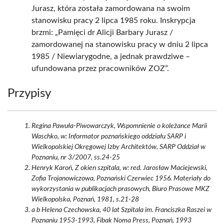
Jurasz, która została zamordowana na swoim
stanowisku pracy 2 lipca 1985 roku. Inskrypcja
brzmi: „Pamięci dr Alicji Barbary Jurasz /
zamordowanej na stanowisku pracy w dniu 2 lipca
1985 / Niewiarygodne, a jednak prawdziwe –
ufundowana przez pracowników ZOZ”.
Przypisy
Regina Pawuła-Piwowarczyk, Wspomnienie o koleżance Marii
Waschko, w: Informator poznańskiego oddziału SARP i
Wielkopolskiej Okręgowej Izby Architektów, SARP Oddział w
Poznaniu, nr 3/2007, ss.24-25
Henryk Karoń, Z okien szpitala, w: red. Jarosław Maciejewski,
Zofia Trojanowiczowa, Poznański Czerwiec 1956. Materiały do
wykorzystania w publikacjach prasowych, Biuro Prasowe MKZ
Wielkopolska, Poznań, 1981, s.21-28
a b Helena Czechowska, 40 lat Szpitala im. Franciszka Raszei w
Poznaniu 1953-1993, Fibak Noma Press, Poznań, 1993