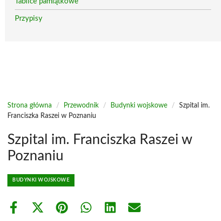
Tablice pamiątkowe
Przypisy
Strona główna
/
Przewodnik
/
Budynki wojskowe
/
Szpital im.
Franciszka Raszei w Poznaniu
Szpital im. Franciszka Raszei w
Poznaniu
BUDYNKI WOJSKOWE
Share
Share
Share
Share
Share
Share
on
on
on
on
on
on