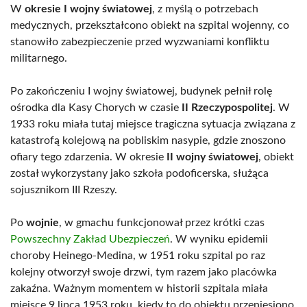
W
okresie I wojny światowej
, z myślą o potrzebach
medycznych, przekształcono obiekt na szpital wojenny, co
stanowiło zabezpieczenie przed wyzwaniami konfliktu
militarnego.
Po zakończeniu I wojny światowej, budynek pełnił rolę
ośrodka dla Kasy Chorych w czasie
II Rzeczypospolitej
. W
1933 roku miała tutaj miejsce tragiczna sytuacja związana z
katastrofą kolejową na pobliskim nasypie, gdzie znoszono
ofiary tego zdarzenia. W okresie
II wojny światowej
, obiekt
został wykorzystany jako szkoła podoficerska, służąca
sojusznikom III Rzeszy.
Po
wojnie
, w gmachu funkcjonował przez krótki czas
Powszechny Zakład Ubezpieczeń
. W wyniku epidemii
choroby Heinego-Medina, w 1951 roku szpital po raz
kolejny otworzył swoje drzwi, tym razem jako placówka
zakaźna. Ważnym momentem w historii szpitala miała
miejsce 9 lipca 1953 roku, kiedy to do obiektu przeniesiono