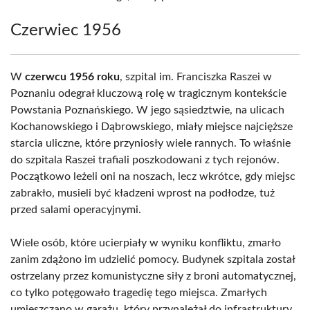
Czerwiec 1956
W
czerwcu 1956 roku
, szpital im. Franciszka Raszei w
Poznaniu odegrał kluczową rolę w tragicznym kontekście
Powstania Poznańskiego. W jego sąsiedztwie, na ulicach
Kochanowskiego i Dąbrowskiego, miały miejsce najcięższe
starcia uliczne, które przyniosły wiele rannych. To właśnie
do szpitala Raszei trafiali poszkodowani z tych rejonów.
Początkowo leżeli oni na noszach, lecz wkrótce, gdy miejsc
zabrakło, musieli być kładzeni wprost na podłodze, tuż
przed salami operacyjnymi.
Wiele osób, które ucierpiały w wyniku konfliktu, zmarło
zanim zdążono im udzielić pomocy. Budynek szpitala został
ostrzelany przez komunistyczne siły z broni automatycznej,
co tylko potęgowało tragedię tego miejsca. Zmarłych
umieszczano w garażu, który przynależał do infrastruktury