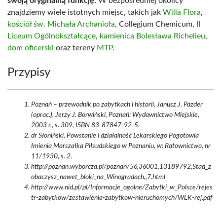
swoją oryginalną funkcję.
W bezpośredniej okolicy
znajdziemy wiele istotnych miejsc, takich jak
Willa Flora
,
kościół św. Michała Archanioła
, Collegium Chemicum,
II
Liceum Ogólnokształcące
,
kamienica Bolesława Richelieu
,
dom oficerski
oraz tereny
MTP
.
Przypisy
Poznań – przewodnik po zabytkach i historii, Janusz J. Pazder
(oprac.), Jerzy J. Borwiński, Poznań: Wydawnictwo Miejskie,
2003 r., s. 309, ISBN 83-87847-92-5.
dr Słoniński, Powstanie i działalność Lekarskiego Pogotowia
Imienia Marszałka Piłsudskiego w Poznaniu, w: Ratownictwo, nr
11/1930, s. 2.
http://poznan.wyborcza.pl/poznan/56,36001,13189792,Stad_z
obaczysz_nawet_bloki_na_Winogradach,,7.html
http://www.nid.pl/pl/Informacje_ogolne/Zabytki_w_Polsce/rejes
tr-zabytkow/zestawienia-zabytkow-nieruchomych/WLK-rej.pdf