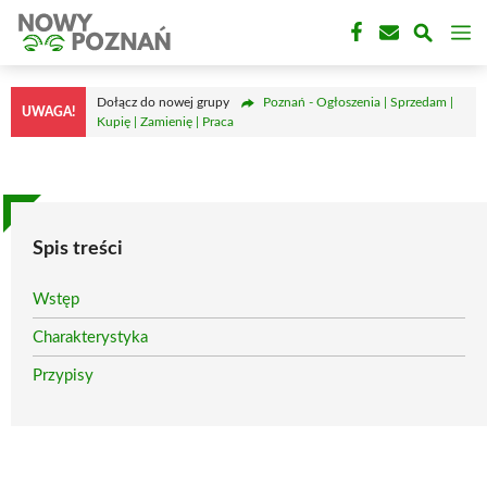
Przejdź
M
do
treści
Dołącz do nowej grupy
Poznań - Ogłoszenia | Sprzedam |
UWAGA!
Kupię | Zamienię | Praca
Spis treści
Wstęp
Charakterystyka
Przypisy