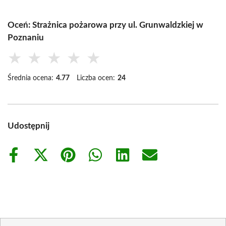
Oceń: Strażnica pożarowa przy ul. Grunwaldzkiej w
Poznaniu
★
★
★
★
★
Średnia ocena:
4.77
Liczba ocen:
24
Udostępnij
Share
Share
Share
Share
Share
Share
on
on
on
on
on
on
Facebook
X
Pinterest
WhatsApp
LinkedIn
Email
(Twitter)