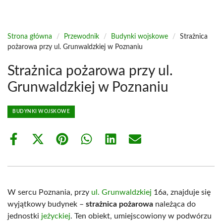
Strona główna
/
Przewodnik
/
Budynki wojskowe
/
Strażnica
pożarowa przy ul. Grunwaldzkiej w Poznaniu
Strażnica pożarowa przy ul.
Grunwaldzkiej w Poznaniu
BUDYNKI WOJSKOWE
Share
Share
Share
Share
Share
Share
on
on
on
on
on
on
Facebook
X
Pinterest
WhatsApp
LinkedIn
Email
(Twitter)
W sercu Poznania, przy
ul. Grunwaldzkiej
16a, znajduje się
wyjątkowy budynek –
strażnica pożarowa
należąca do
jednostki
jeżyckiej
. Ten obiekt, umiejscowiony w podwórzu