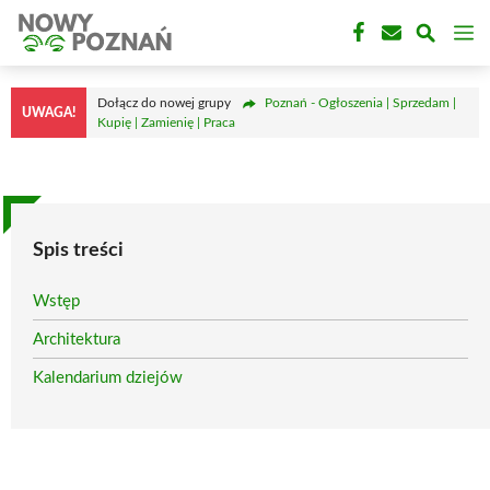
Przejdź
M
do
treści
Dołącz do nowej grupy
Poznań - Ogłoszenia | Sprzedam |
UWAGA!
Kupię | Zamienię | Praca
Spis treści
Wstęp
Architektura
Kalendarium dziejów