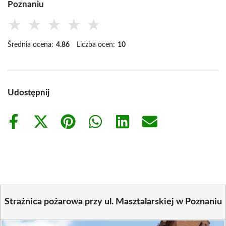
Poznaniu
★
★
★
★
★
Średnia ocena:
4.86
Liczba ocen:
10
Udostępnij
Share
Share
Share
Share
Share
Share
on
on
on
on
on
on
Facebook
X
Pinterest
WhatsApp
LinkedIn
Email
(Twitter)
Strażnica pożarowa przy ul. Masztalarskiej w Poznaniu