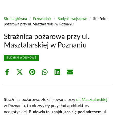
Strona główna
/
Przewodnik
/
Budynki wojskowe
/
Strażnica
pożarowa przy ul. Masztalarskiej w Poznaniu
Strażnica pożarowa przy ul.
Masztalarskiej w Poznaniu
BUDYNKI WOJSKOWE
Share
Share
Share
Share
Share
Share
on
on
on
on
on
on
Facebook
X
Pinterest
WhatsApp
LinkedIn
Email
(Twitter)
Strażnica pożarowa, zlokalizowana przy
ul. Masztalarskiej
w Poznaniu, to niezwykły przykład architektury
neogotyckiej.
Budowla ta, znajdująca się pod adresem ul.