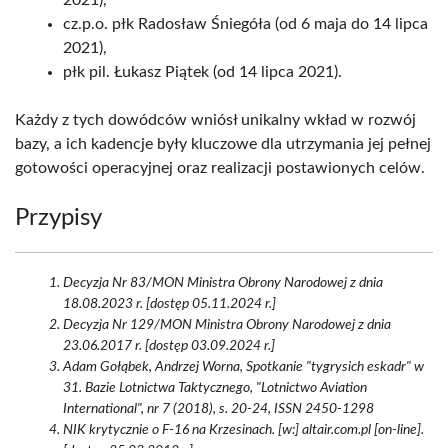
2021),
cz.p.o. płk Radosław Śniegóła (od 6 maja do 14 lipca
2021),
płk pil. Łukasz Piątek (od 14 lipca 2021).
Każdy z tych dowódców wniósł unikalny wkład w rozwój
bazy, a ich kadencje były kluczowe dla utrzymania jej pełnej
gotowości operacyjnej oraz realizacji postawionych celów.
Przypisy
Decyzja Nr 83/MON Ministra Obrony Narodowej z dnia
18.08.2023 r. [dostęp 05.11.2024 r.]
Decyzja Nr 129/MON Ministra Obrony Narodowej z dnia
23.06.2017 r. [dostęp 03.09.2024 r.]
Adam Gołąbek, Andrzej Worna, Spotkanie "tygrysich eskadr" w
31. Bazie Lotnictwa Taktycznego, "Lotnictwo Aviation
International", nr 7 (2018), s. 20-24, ISSN 2450-1298
NIK krytycznie o F-16 na Krzesinach. [w:] altair.com.pl [on-line].