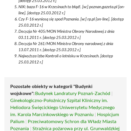
[dostęp 25.03.2012 r.]
NIK: baza F-16 w Krzesinach to błąd!. [w:] poznan.gazeta.pl [on-
line]. [dostęp 25.03.2012 r.]
Czy F-16 wyniosą się spod Poznania. [w:] rp.pl [on-line]. [dostęp
25.03.2012 r.]
Decyzja Nr 405/MON Ministra Obrony Narodowej z dnia
03.11.2011 r. [dostęp 25.03.2012 r.]
Decyzja Nr 261/MON Ministra Obrony narodowej z dnia
13.07.2011 r. [dostęp 25.03.2012 r.]
Najwyższa Izba Kontroli o lotnisku w Krzesinach. [dostęp
25.03.2012 r.]
Pozostałe obiekty w kategorii "Budynki
wojskowe":
Budynek Landratury Poznań-Zachód
|
Ginekologiczno-Położniczy Szpital Kliniczny im.
Heliodora Święcickiego Uniwersytetu Medycznego
im. Karola Marcinkowskiego w Poznaniu
|
Hospicjum
Palium
|
Przeciwatomowy Schron dla Władz Miasta
Poznania
|
Strażnica pożarowa przy ul. Grunwaldzkiej