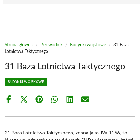
Strona główna
/
Przewodnik
/
Budynki wojskowe
/
31 Baza
Lotnictwa Taktycznego
31 Baza Lotnictwa Taktycznego
BUDYNKI WOJSKOWE
Share
Share
Share
Share
Share
Share
on
on
on
on
on
on
Facebook
X
Pinterest
WhatsApp
LinkedIn
Email
(Twitter)
31 Baza Lotnictwa Taktycznego, znana jako JW 1156, to