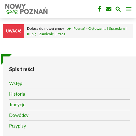
Przejdź
M
do
treści
Dołącz do nowej grupy
Poznań - Ogłoszenia | Sprzedam |
UWAGA!
Kupię | Zamienię | Praca
Spis treści
Wstęp
Historia
Tradycje
Dowódcy
Przypisy