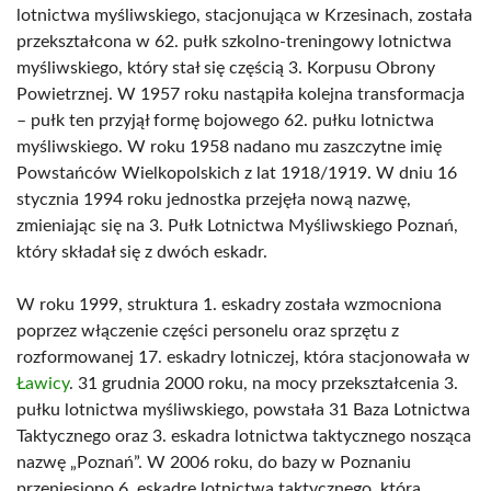
lotnictwa myśliwskiego, stacjonująca w Krzesinach, została
przekształcona w 62. pułk szkolno-treningowy lotnictwa
myśliwskiego, który stał się częścią 3. Korpusu Obrony
Powietrznej. W 1957 roku nastąpiła kolejna transformacja
– pułk ten przyjął formę bojowego 62. pułku lotnictwa
myśliwskiego. W roku 1958 nadano mu zaszczytne imię
Powstańców Wielkopolskich z lat 1918/1919. W dniu 16
stycznia 1994 roku jednostka przejęła nową nazwę,
zmieniając się na 3. Pułk Lotnictwa Myśliwskiego Poznań,
który składał się z dwóch eskadr.
W roku 1999, struktura 1. eskadry została wzmocniona
poprzez włączenie części personelu oraz sprzętu z
rozformowanej 17. eskadry lotniczej, która stacjonowała w
Ławicy
. 31 grudnia 2000 roku, na mocy przekształcenia 3.
pułku lotnictwa myśliwskiego, powstała 31 Baza Lotnictwa
Taktycznego oraz 3. eskadra lotnictwa taktycznego nosząca
nazwę „Poznań”. W 2006 roku, do bazy w Poznaniu
przeniesiono 6. eskadrę lotnictwa taktycznego, która