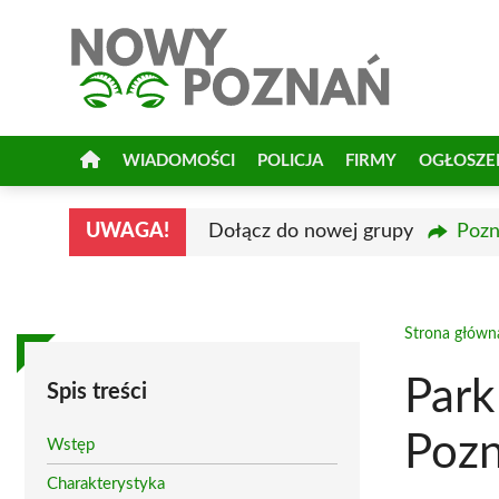
Przejdź
do
treści
WIADOMOŚCI
POLICJA
FIRMY
OGŁOSZE
UWAGA!
Dołącz do nowej grupy
Pozn
Strona główn
Park
Spis treści
Pozn
Wstęp
Charakterystyka