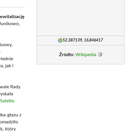
rewitalizację
 Junikowo,
52.387139, 16.846417
nisowy,
e
Źródło:
Wikipedia
wiednie
, jak i
hwale Rady
zyskała
Salette
.
ka-głazu z
romadziło
k, który