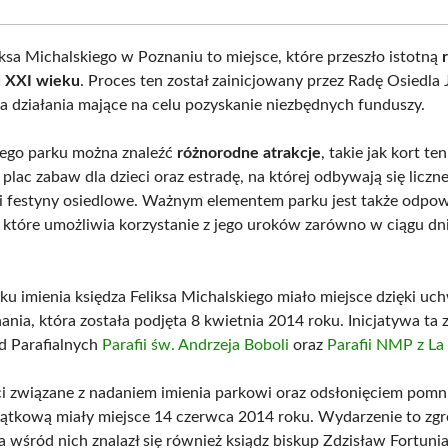
iksa Michalskiego w Poznaniu to miejsce, które przeszło istotną
u XXI wieku
. Proces ten został zainicjowany przez Radę Osiedla
ła działania mające na celu pozyskanie niezbędnych funduszy.
ego parku można znaleźć
różnorodne atrakcje
, takie jak kort te
plac zabaw dla dzieci oraz estradę, na której odbywają się liczn
i festyny osiedlowe. Ważnym elementem parku jest także odpo
 które umożliwia korzystanie z jego uroków zarówno w ciągu dnia
ku imienia księdza Feliksa Michalskiego miało miejsce dzięki uc
nia, która została podjęta 8 kwietnia 2014 roku. Inicjatywa ta 
d Parafialnych
Parafii św. Andrzeja Boboli
oraz
Parafii NMP z La 
i związane z nadaniem imienia parkowi oraz odsłonięciem pomni
iątkową miały miejsce 14 czerwca 2014 roku. Wydarzenie to zg
a wśród nich znalazł się również ksiądz biskup Zdzisław Fortunia