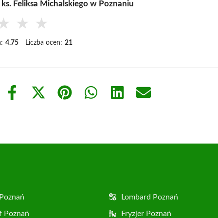
 ks. Feliksa Michalskiego w Poznaniu
★
★
★
:
4.75
Liczba ocen:
21
Share
Share
Share
Share
Share
Share
on
on
on
on
on
on
Facebook
X
Pinterest
WhatsApp
LinkedIn
Email
(Twitter)
 Poznań
Lombard Poznań
f Poznań
Fryzjer Poznań