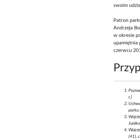
swoim udział
Patron park
Andrzeja Bo
w okresie p
upamiętnia g
czerwcu 20
Przyp
Poznań
r.]
Uchwa
parku 
Wojcie
Juniko
Wojcie
(41), 