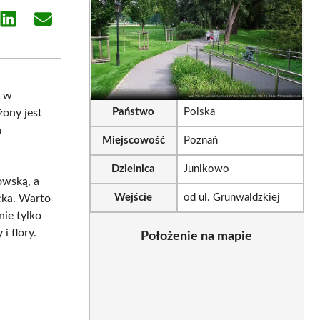
e
Share
Share
on
on
sApp
LinkedIn
Email
ę w
Państwo
Polska
żony jest
a
Miejscowość
Poznań
Dzielnica
Junikowo
owską, a
Wejście
od ul. Grunwaldzkiej
icka. Warto
 nie tylko
i flory.
Położenie na mapie