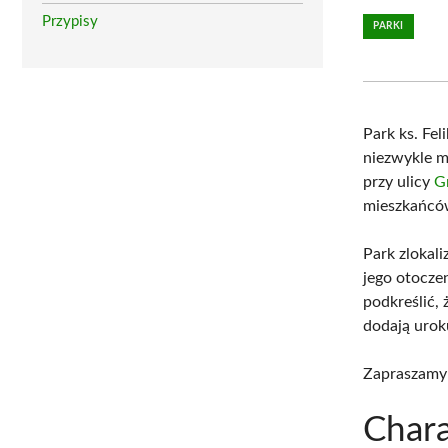
Przypisy
PARKI
Park ks. Fel
niezwykle m
przy ulicy
G
mieszkańców
Park zlokal
jego otocze
podkreślić, 
dodają uroku
Zapraszamy
Chara