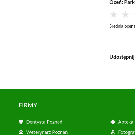
Oceń: Park
★
★
Średnia ocena
Udostępnij
FIRMY
Dentysta Poznań
Apteka
Weterynarz Poznań
Fotogra