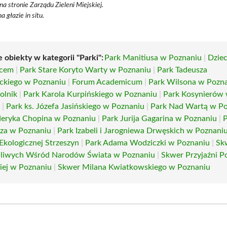
a stronie Zarządu Zieleni Miejskiej.
a głazie in situ.
 obiekty w kategorii "Parki":
Park Manitiusa w Poznaniu
|
Dziec
ńcem
|
Park Stare Koryto Warty w Poznaniu
|
Park Tadeusza
ckiego w Poznaniu
|
Forum Academicum
|
Park Wilsona w Pozn
olnik
|
Park Karola Kurpińskiego w Poznaniu
|
Park Kosynierów
u
|
Park ks. Józefa Jasińskiego w Poznaniu
|
Park Nad Wartą w P
deryka Chopina w Poznaniu
|
Park Jurija Gagarina w Poznaniu
|
P
za w Poznaniu
|
Park Izabeli i Jarogniewa Drwęskich w Poznani
Ekologicznej Strzeszyn
|
Park Adama Wodziczki w Poznaniu
|
Sk
liwych Wśród Narodów Świata w Poznaniu
|
Skwer Przyjaźni P
iej w Poznaniu
|
Skwer Milana Kwiatkowskiego w Poznaniu