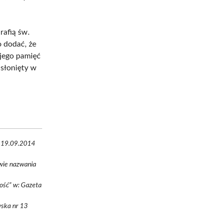
rafią św.
o dodać, że
 jego pamięć
dsłonięty w
ęp 19.09.2014
wie nazwania
tość” w: Gazeta
wska nr 13