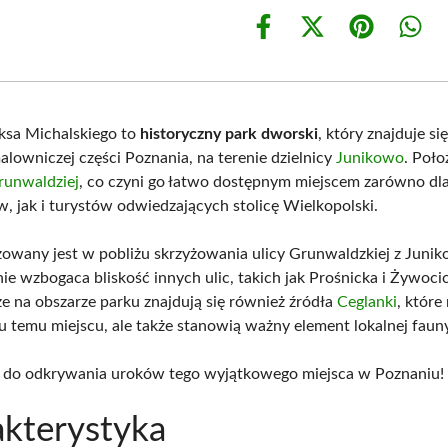
Share
Share
Share
Shar
on
on
on
on
Facebook
X
Pinterest
What
(Twitter)
iksa Michalskiego to
historyczny park dworski
, który znajduje si
alowniczej części Poznania, na terenie dzielnicy
Junikowo
. Poło
runwaldziej
, co czyni go łatwo dostępnym miejscem zarówno dl
, jak i turystów odwiedzających stolicę Wielkopolski.
izowany jest w pobliżu skrzyżowania ulicy Grunwaldzkiej z Junik
nie wzbogaca bliskość innych ulic, takich jak Prośnicka i Żywoc
że na obszarze parku znajdują się również źródła
Ceglanki
, które
 temu miejscu, ale także stanowią ważny element lokalnej fauny 
 do odkrywania uroków tego wyjątkowego miejsca w Poznaniu!
kterystyka