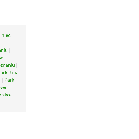
iniec
aniu
|
 w
oznaniu
|
ark Jana
u
|
Park
wer
olsko-