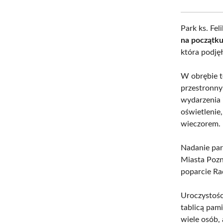
Park ks. Fel
na początk
która podję
W obrębie t
przestronny 
wydarzenia 
oświetlenie,
wieczorem.
Nadanie par
Miasta Pozna
poparcie Ra
Uroczystośc
tablicą pam
wiele osób, 