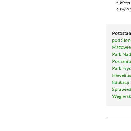
Mapa n
napis n
Pozostałe
pod Sło
Mazowie
Park Nad
Poznani
Park Fry
Hewelius
Edukacji 
Sprawied
Węgiersk