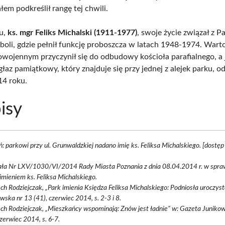
em podkreślił rangę tej chwili.
u,
ks. mgr Feliks Michalski (1911-1977)
, swoje życie związał z Pa
boli, gdzie pełnił funkcję proboszcza w latach 1948-1974. Wart
owojennym przyczynił się do odbudowy kościoła parafialnego, a
łaz pamiątkowy, który znajduje się przy jednej z alejek parku, o
14 roku.
isy
: parkowi przy ul. Grunwaldzkiej nadano imię ks. Feliksa Michalskiego. [dost
ła Nr LXV/1030/VI/2014 Rady Miasta Poznania z dnia 08.04.2014 r. w spra
imieniem ks. Feliksa Michalskiego.
ch Rodziejczak, „Park imienia Księdza Feliksa Michalskiego: Podniosła uroczys
wska nr 13 (41), czerwiec 2014, s. 2-3 i 8.
ch Rodziejczak, „Mieszkańcy wspominają: Znów jest ładnie” w: Gazeta Juniko
czerwiec 2014, s. 6-7.