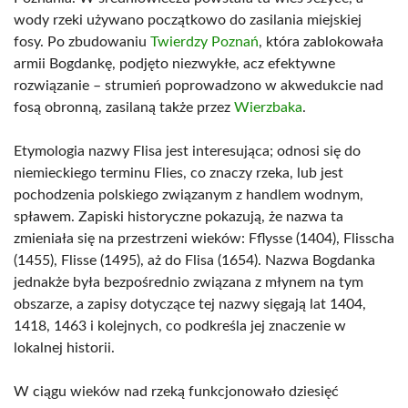
wody rzeki używano początkowo do zasilania miejskiej
fosy. Po zbudowaniu
Twierdzy Poznań
, która zablokowała
armii Bogdankę, podjęto niezwykłe, acz efektywne
rozwiązanie – strumień poprowadzono w akwedukcie nad
fosą obronną, zasilaną także przez
Wierzbaka
.
Etymologia nazwy Flisa jest interesująca; odnosi się do
niemieckiego terminu Flies, co znaczy rzeka, lub jest
pochodzenia polskiego związanym z handlem wodnym,
spławem. Zapiski historyczne pokazują, że nazwa ta
zmieniała się na przestrzeni wieków: Fflysse (1404), Flisscha
(1455), Flisse (1495), aż do Flisa (1654). Nazwa Bogdanka
jednakże była bezpośrednio związana z młynem na tym
obszarze, a zapisy dotyczące tej nazwy sięgają lat 1404,
1418, 1463 i kolejnych, co podkreśla jej znaczenie w
lokalnej historii.
W ciągu wieków nad rzeką funkcjonowało dziesięć