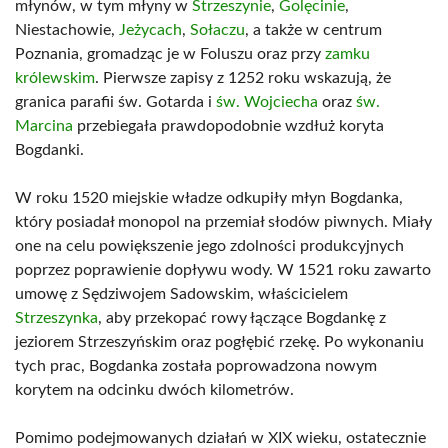
młynów, w tym młyny w
Strzeszynie
,
Golęcinie
,
Niestachowie,
Jeżycach
,
Sołaczu
, a także w centrum
Poznania, gromadząc je w Foluszu oraz przy
zamku
królewskim
. Pierwsze zapisy z 1252 roku wskazują, że
granica parafii św. Gotarda i
św. Wojciecha
oraz
św.
Marcina
przebiegała prawdopodobnie wzdłuż koryta
Bogdanki.
W roku 1520 miejskie władze odkupiły młyn Bogdanka,
który posiadał monopol na przemiał słodów piwnych. Miały
one na celu powiększenie jego zdolności produkcyjnych
poprzez poprawienie dopływu wody. W 1521 roku zawarto
umowę z Sędziwojem Sadowskim, właścicielem
Strzeszynka
, aby przekopać rowy łączące Bogdankę z
jeziorem Strzeszyńskim oraz pogłębić rzekę. Po wykonaniu
tych prac, Bogdanka została poprowadzona nowym
korytem na odcinku dwóch kilometrów.
Pomimo podejmowanych działań w XIX wieku, ostatecznie