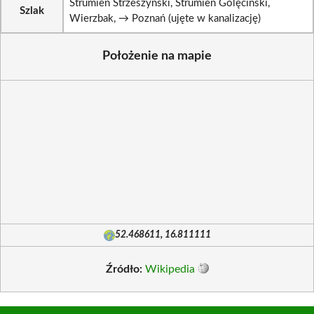
Strumień Strzeszyński, Strumień Golęciński,
Szlak
Wierzbak, → Poznań (ujęte w kanalizację)
Położenie na mapie
52.468611, 16.811111
Źródło:
Wikipedia