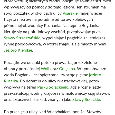
które według niektórych źródeł, obejmuje również strumień
wpływający od północy do tego jeziora. Ten strumień ma
swój początek w okolicach ulicy
Psarskie
, mniej więcej
trzysta metrów na południe od torów kolejowych
północnej obwodnicy Poznania. Następnie Bogdanka
kieruje się na południowy wschód, przepływając przez
Stawy Strzeszyńskie
, wypełniając i pogłębiając istniejącą
rynnę polodowcową, w której znajdują się między innymi
Jezioro Kierskie
.
Początkowe odcinki potoku prowadzą przez zielone
obszary poznańskiej
Woli
oraz
Golęcina
. W tym obszarze
woda Bogdanki jest spiętrzana, tworząc piękne
jezioro
Rusałka
. Po dotarciu do ulicy Niestachowskiej, potok
wypływa na teren
Parku Sołackiego
, gdzie różne jazdy
przekształcają wodny krajobraz w malowniczy ciąg stawów
oraz sztucznych kaskad, znanych jako
Stawy Sołackie
.
Po przecięciu ulicy Nad Wierzbakiem, poniżej Stawów