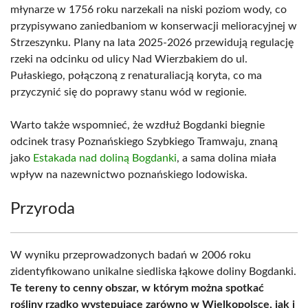
młynarze w 1756 roku narzekali na niski poziom wody, co
przypisywano zaniedbaniom w konserwacji melioracyjnej w
Strzeszynku. Plany na lata 2025-2026 przewidują regulację
rzeki na odcinku od ulicy Nad Wierzbakiem do ul.
Pułaskiego, połączoną z renaturaliacją koryta, co ma
przyczynić się do poprawy stanu wód w regionie.
Warto także wspomnieć, że wzdłuż Bogdanki biegnie
odcinek trasy Poznańskiego Szybkiego Tramwaju, znaną
jako
Estakada nad doliną Bogdanki
, a sama dolina miała
wpływ na nazewnictwo poznańskiego lodowiska.
Przyroda
W wyniku przeprowadzonych badań w 2006 roku
zidentyfikowano unikalne siedliska łąkowe doliny Bogdanki.
Te tereny to cenny obszar, w którym można spotkać
rośliny rzadko występujące zarówno w Wielkopolsce, jak i