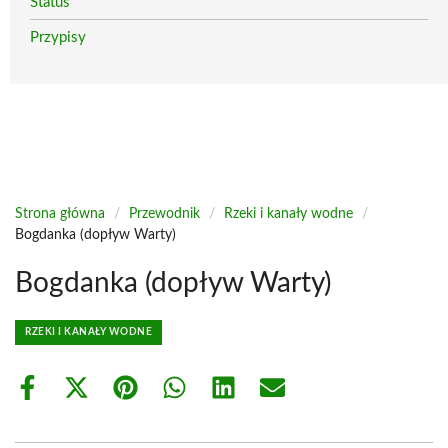
Status
Przypisy
Strona główna
/
Przewodnik
/
Rzeki i kanały wodne
/
Bogdanka (dopływ Warty)
Bogdanka (dopływ Warty)
RZEKI I KANAŁY WODNE
Share
Share
Share
Share
Share
Share
on
on
on
on
on
on
Facebook
X
Pinterest
WhatsApp
LinkedIn
Email
(Twitter)