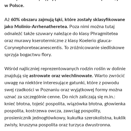
w Polsce.
Aż
60% obszaru zajmują łąki, które zostały sklasyfikowane
jako Molinio-Arrhenatheretea.
Poza nimi można tutaj
odnaleźć także szuwary należące do klasy Phragmitetea
oraz murawy kserotermiczne z klasy Koelerio glauca-
Corynephoreteacanescentis. To zróżnicowanie siedliskowe
sprzyja bogactwu flory.
Wśród najliczniej reprezentowanych rodzin roślin w dolinie
znajdują się
astrowate oraz wiechlinowate.
Warto zwrócić
uwagę na niektóre interesujące gatunki, które z powodu
swej rzadkości w Poznaniu oraz wyjątkowej formy można
uznać za szczególnie cenne. Do nich zaliczają się m.in.:
knieć błotna, tojeść pospolita, wiązówka błotna, głowienka
pospolita, kostrzewa owcza, zawciąg pospolity,
prosienicznik jednogłówkowy, kukułka szerokolistna, kuklik
zwisły, kruszyna pospolita oraz turzyca dwustronna.