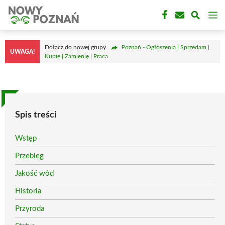
Przejdź
M
do
treści
Dołącz do nowej grupy
Poznań - Ogłoszenia | Sprzedam |
UWAGA!
Kupię | Zamienię | Praca
Spis treści
Wstęp
Przebieg
Jakość wód
Historia
Przyroda