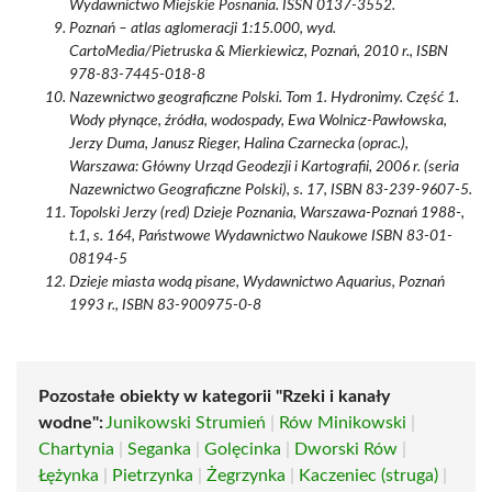
Wydawnictwo Miejskie Posnania. ISSN 0137-3552.
Poznań – atlas aglomeracji 1:15.000, wyd.
CartoMedia/Pietruska & Mierkiewicz, Poznań, 2010 r., ISBN
978-83-7445-018-8
Nazewnictwo geograficzne Polski. Tom 1. Hydronimy. Część 1.
Wody płynące, źródła, wodospady, Ewa Wolnicz-Pawłowska,
Jerzy Duma, Janusz Rieger, Halina Czarnecka (oprac.),
Warszawa: Główny Urząd Geodezji i Kartografii, 2006 r. (seria
Nazewnictwo Geograficzne Polski), s. 17, ISBN 83-239-9607-5.
Topolski Jerzy (red) Dzieje Poznania, Warszawa-Poznań 1988-,
t.1, s. 164, Państwowe Wydawnictwo Naukowe ISBN 83-01-
08194-5
Dzieje miasta wodą pisane, Wydawnictwo Aquarius, Poznań
1993 r., ISBN 83-900975-0-8
Pozostałe obiekty w kategorii "Rzeki i kanały
wodne":
Junikowski Strumień
|
Rów Minikowski
|
Chartynia
|
Seganka
|
Golęcinka
|
Dworski Rów
|
Łężynka
|
Pietrzynka
|
Żegrzynka
|
Kaczeniec (struga)
|