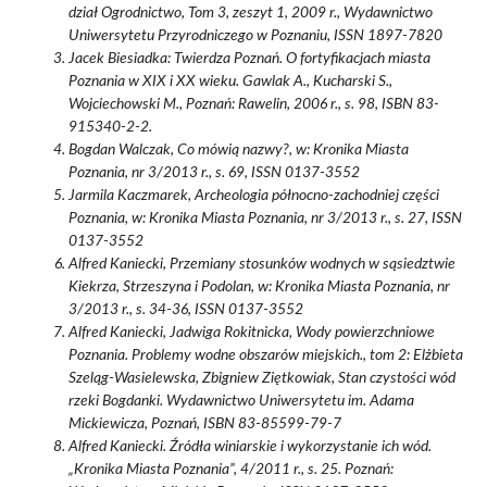
dział Ogrodnictwo, Tom 3, zeszyt 1, 2009 r., Wydawnictwo
Uniwersytetu Przyrodniczego w Poznaniu, ISSN 1897-7820
Jacek Biesiadka: Twierdza Poznań. O fortyfikacjach miasta
Poznania w XIX i XX wieku. Gawlak A., Kucharski S.,
Wojciechowski M., Poznań: Rawelin, 2006 r., s. 98, ISBN 83-
915340-2-2.
Bogdan Walczak, Co mówią nazwy?, w: Kronika Miasta
Poznania, nr 3/2013 r., s. 69, ISSN 0137-3552
Jarmila Kaczmarek, Archeologia północno-zachodniej części
Poznania, w: Kronika Miasta Poznania, nr 3/2013 r., s. 27, ISSN
0137-3552
Alfred Kaniecki, Przemiany stosunków wodnych w sąsiedztwie
Kiekrza, Strzeszyna i Podolan, w: Kronika Miasta Poznania, nr
3/2013 r., s. 34-36, ISSN 0137-3552
Alfred Kaniecki, Jadwiga Rokitnicka, Wody powierzchniowe
Poznania. Problemy wodne obszarów miejskich., tom 2: Elżbieta
Szeląg-Wasielewska, Zbigniew Ziętkowiak, Stan czystości wód
rzeki Bogdanki. Wydawnictwo Uniwersytetu im. Adama
Mickiewicza, Poznań, ISBN 83-85599-79-7
Alfred Kaniecki. Źródła winiarskie i wykorzystanie ich wód.
„Kronika Miasta Poznania”, 4/2011 r., s. 25. Poznań: