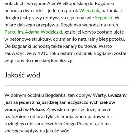
Sołackich, w rejonie Alei Wielkopolskiej do Bogdanki
uchodzą dwa cieki – jeden to potok
Wierzbak
, natomiast
drugim jest prawy dopływ, struga o nazwie
Seganka
. W
miarę dalszego przepływu, Bogdanka wchodzi na teren
Parku im. Adama Wodziczki
, gdzie jej koryto zostało ujęte
w betonowe struktury, co zmieniło naturalny bieg potoku.
Do Bogdanki uchodzą także kanały burzowe. Warto
zauważyć, że w 1910 roku ostatni odcinek Bogdanki został
włączony do miejskiej kanalizacji.
Jakość wód
W dolnym odcinku Bogdanka, ten dopływ Warty,
uważany
jest za jeden z najbardziej zanieczyszczonych cieków
wodnych w Polsce
. Zjawisko to jest w dużej mierze
uzależnione od praktyki zbierania wód opadowych z
rozległego obszaru lewobrzeżnego Poznania, co ma
znaczący wpływ na jakość wód.