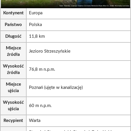
Kontynent
Europa
Państwo
Polska
Długość
11,8 km
Miejsce
Jezioro Strzeszyńskie
źródła
Wysokość
76,8 m n.p.m.
źródła
Miejsce
Poznań (ujęte w kanalizację)
ujścia
Wysokość
60 m n.p.m.
ujścia
Recypient
Warta