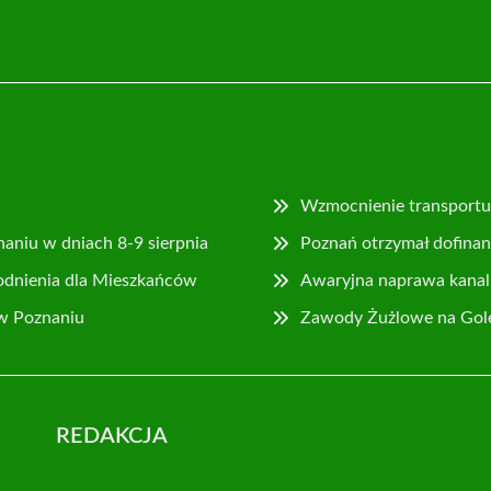
Wzmocnienie transportu 
naniu w dniach 8-9 sierpnia
Poznań otrzymał dofina
odnienia dla Mieszkańców
Awaryjna naprawa kanaliz
 w Poznaniu
Zawody Żużlowe na Golę
REDAKCJA