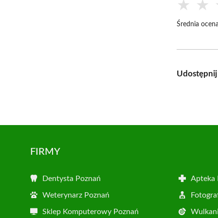
★
★
Średnia ocena
Udostępnij
FIRMY
Dentysta Poznań
Apteka
Weterynarz Poznań
Fotogra
Sklep Komputerowy Poznań
Wulkani