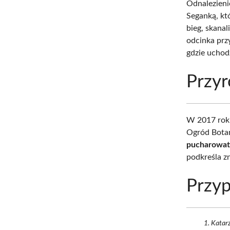
Odnalezienie
Seganką, któ
bieg, skana
odcinka pr
gdzie uchod
Przy
W 2017 roku
Ogród Bota
pucharowat
podkreśla z
Przyp
Katar