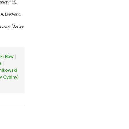
czy” (1),
 LingVaria,
c.org. [dostęp
ki Rów
|
a
|
nikowski
w Cybiny)