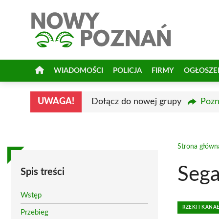
Przejdź
do
treści
WIADOMOŚCI
POLICJA
FIRMY
OGŁOSZE
UWAGA!
Dołącz do nowej grupy
Pozn
Strona główn
Seg
Spis treści
Wstęp
RZEKI I KAN
Przebieg