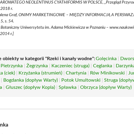
ROWATEGO NEOLENTINUS CYATHIFORMIS W POLSCE, „Przegląd Przyrodni
.2018 r.
lena Graf, ONIMY MARKETINGOWE – MIĘDZY INFORMACJĄ A PERSWAZJĄ,
, s. 54.
 Botaniczny Uniwersytetu im. Adama Mickiewicza w Poznaniu – www.naukowie
2014 r.]
e obiekty w kategorii "Rzeki i kanały wodne":
Golęcinka
|
Dwors
|
Pietrzynka
|
Żegrzynka
|
Kaczeniec (struga)
|
Ceglanka
|
Darzynk
 (ciek)
|
Krzyżanka (strumień)
|
Chartynia
|
Rów Minikowski
|
Ju
|
Bogdanka (dopływ Warty)
|
Potok Umultowski
|
Struga (dopły
a
|
Głuszec (dopływ Kopla)
|
Spławka
|
Obrzyca (dopływ Warty)
anka