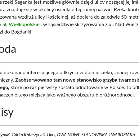
 rzeki Seganka jest możliwe głównie dzięki ulicy noszącej jej im
ra znajduje się w okolicy osiedla o tej samej nazwie. Rzeka kon
lizowana wzdłuż ulicy Kościelnej, aż dociera do zaledwie 50-me
zy
al. Wielkopolskiej
, w sąsiedztwie skrzyżowania z ul. Nad Wier
zi do Bogdanki.
roda
 dokonano interesującego odkrycia w dolinie cieku, znanej rów
niczny.
Zaobserwowano tam nowe stanowisko grzyba twardosk
ego,
które po raz pierwszy zostało odnotowane w Polsce. To od
naczenie tego miejsca jako ważnego obszaru bioróżnorodności.
isy
zynaK. Górka KatarzynaK. i inni, DWA NOWE STANOWISKA TWARDZIAKA