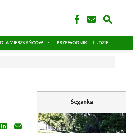
DLA MIESZKAŃCÓW
PRZEWODNIK
LUDZIE
Seganka
e
Share
Share
on
on