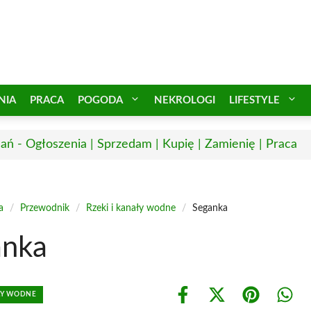
NIA
PRACA
POGODA
NEKROLOGI
LIFESTYLE
ań - Ogłoszenia | Sprzedam | Kupię | Zamienię | Praca
a
/
Przewodnik
/
Rzeki i kanały wodne
/
Seganka
anka
AŁY WODNE
Share
Share
Share
Shar
on
on
on
on