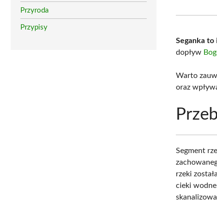
Przyroda
Przypisy
Seganka to 
dopływ
Bog
Warto zauwa
oraz wpływa
Przeb
Segment rze
zachowaneg
rzeki zosta
cieki wodne,
skanalizowa