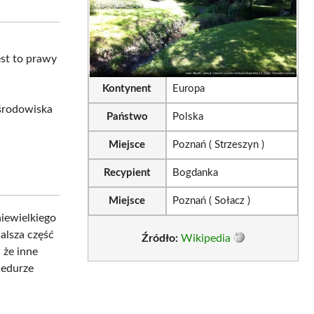
sApp
LinkedIn
Email
est to prawy
Kontynent
Europa
 środowiska
Państwo
Polska
Miejsce
Poznań ( Strzeszyn )
Recypient
Bogdanka
Miejsce
Poznań ( Sołacz )
niewielkiego
dalsza część
Źródło:
Wikipedia
 że inne
cedurze