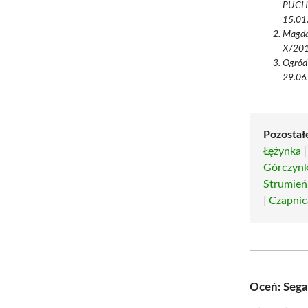
PUCHA
15.01
Magda
X/2015
Ogród
29.06.
Pozostał
Łężynka
Górczynka
Strumień
|
Czapnic
Oceń: Seg