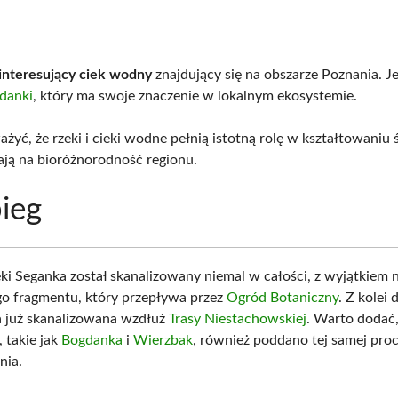
Facebook
X
Pinterest
What
(Twitter)
interesujący ciek wodny
znajdujący się na obszarze Poznania. J
danki
, który ma swoje znaczenie w lokalnym ekosystemie.
żyć, że rzeki i cieki wodne pełnią istotną rolę w kształtowaniu
ją na bioróżnorodność regionu.
ieg
ki Seganka został skanalizowany niemal w całości, z wyjątkiem 
o fragmentu, który przepływa przez
Ogród Botaniczny
. Z kolei 
ła już skanalizowana wzdłuż
Trasy Niestachowskiej
. Warto dodać,
 takie jak
Bogdanka
i
Wierzbak
, również poddano tej samej pro
nia.