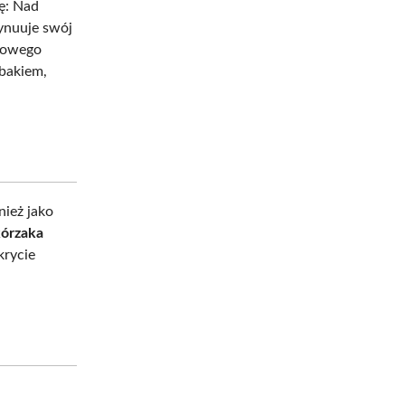
ię: Nad
tynuuje swój
trowego
zbakiem,
nież jako
órzaka
krycie