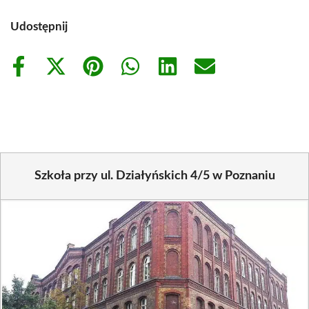
Udostępnij
Share
Share
Share
Share
Share
Share
on
on
on
on
on
on
Facebook
X
Pinterest
WhatsApp
LinkedIn
Email
(Twitter)
Szkoła przy ul. Działyńskich 4/5 w Poznaniu