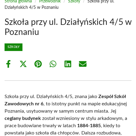
Strona główna
/
Przewodnik
/
Szkoły
/
Szkoła przy ul.
Działyńskich 4/5 w Poznaniu
Szkoła przy ul. Działyńskich 4/5 w
Poznaniu
SZKOŁY
Share
Share
Share
Share
Share
Share
on
on
on
on
on
on
Facebook
X
Pinterest
WhatsApp
LinkedIn
Email
(Twitter)
Szkoła przy ul. Działyńskich 4/5, znana jako
Zespół Szkół
Zawodowych nr 6
, to istotny punkt na mapie edukacyjnej
Poznania, usytuowany w samym centrum miasta. Jej
ceglany budynek
został wzniesiony w stylu arkadowym, a
prace budowlane trwały w latach
1884-1885
, kiedy to
powstała jako szkoła dla chłopców. Dalsza rozbudowa,