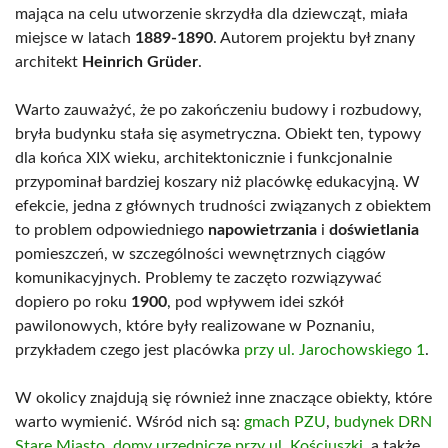
mająca na celu utworzenie skrzydła dla dziewcząt, miała
miejsce w latach
1889-1890
. Autorem projektu był znany
architekt
Heinrich Grüder
.
Warto zauważyć, że po zakończeniu budowy i rozbudowy,
bryła budynku stała się asymetryczna. Obiekt ten, typowy
dla końca XIX wieku, architektonicznie i funkcjonalnie
przypominał bardziej koszary niż placówkę edukacyjną. W
efekcie, jedna z głównych trudności związanych z obiektem
to problem odpowiedniego
napowietrzania
i
doświetlania
pomieszczeń, w szczególności wewnętrznych ciągów
komunikacyjnych. Problemy te zaczęto rozwiązywać
dopiero po roku
1900
, pod wpływem idei szkół
pawilonowych, które były realizowane w Poznaniu,
przykładem czego jest placówka
przy ul. Jarochowskiego 1
.
W okolicy znajdują się również inne znaczące obiekty, które
warto wymienić. Wśród nich są:
gmach PZU
,
budynek DRN
Stare Miasto
,
domy urzędnicze przy ul. Kościuszki
, a także