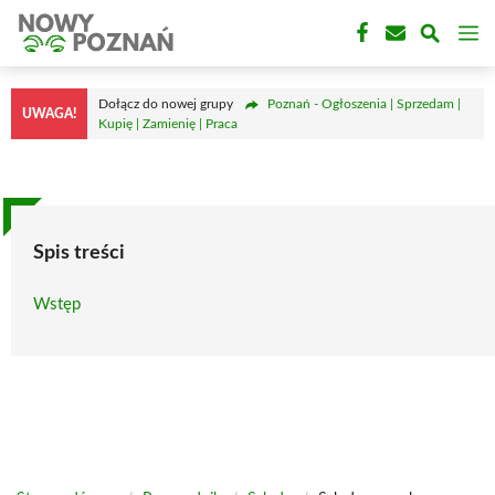
Przejdź
M
do
treści
Dołącz do nowej grupy
Poznań - Ogłoszenia | Sprzedam |
UWAGA!
Kupię | Zamienię | Praca
Spis treści
Wstęp