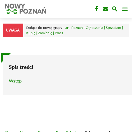
Przejdź
M
do
treści
Dołącz do nowej grupy
Poznań - Ogłoszenia | Sprzedam |
UWAGA!
Kupię | Zamienię | Praca
Spis treści
Wstęp