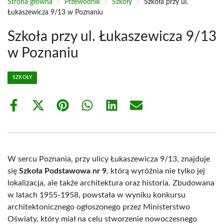
Strona główna
/
Przewodnik
/
Szkoły
/
Szkoła przy ul.
Łukaszewicza 9/13 w Poznaniu
Szkoła przy ul. Łukaszewicza 9/13
w Poznaniu
SZKOŁY
Share
Share
Share
Share
Share
Share
on
on
on
on
on
on
Facebook
X
Pinterest
WhatsApp
LinkedIn
Email
(Twitter)
W sercu Poznania, przy ulicy Łukaszewicza 9/13, znajduje
się
Szkoła Podstawowa nr 9
, którą wyróżnia nie tylko jej
lokalizacja, ale także architektura oraz historia. Zbudowana
w latach 1955-1958, powstała w wyniku konkursu
architektonicznego ogłoszonego przez Ministerstwo
Oświaty, który miał na celu stworzenie nowoczesnego