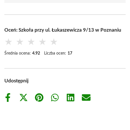
Oceń: Szkoła przy ul. Łukaszewicza 9/13 w Poznaniu
★
★
★
★
★
Średnia ocena:
4.92
Liczba ocen:
17
Udostępnij
Share
Share
Share
Share
Share
Share
on
on
on
on
on
on
Facebook
X
Pinterest
WhatsApp
LinkedIn
Email
(Twitter)