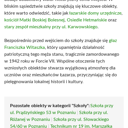
bliskim sąsiedztwie szkoły znajdują się kluczowe obiekty,
które warto odwiedzić, takie jak
łazarskie domy urzędnicze
,
kościół Matki Boskiej Bolesnej
,
Osiedle Hetmańskie
oraz
stary zespół mieszkalny przy ul. Karwowskiego
.
Bezpośrednio przed wejściem do szkoły znajduje się
głaz
Franciszka Witaszka
, który upamiętnia działalność
patriotyczną tego męża stanu, tragicznie zamordowanego
w 1942 roku w Forcie VII. Wspólne otoczenie tych
wzniosłych obiektów stwarza wyjątkową atmosferę dla
uczniów oraz mieszkańców Łazarza, przyczyniając się do
pielęgnowania lokalnej historii i kultury.
Pozostałe obiekty w kategorii "Szkoły":
Szkoła przy
ul. Prądzyńskiego 53 w Poznaniu
|
Szkoła przy ul.
Różanej w Poznaniu
|
Szkoła przy ul. Słowackiego
54/60 w Poznaniu
|
Technikum nr 19 im. Marszałka