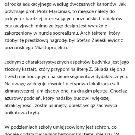
ośrodka edukacyjnego według ówczesnych kanonów. Jak
przyznaje prof. Piotr Marciniak, to miejsce należy do
jednych z bardziej interesujących poznańskich obiektów
edukacyjnych, mimo że jego design jest wyraźnie
zakorzeniony w nurcie socrealizmu. Architektem, który
zdobył tę prestiżową nagrodę, był Stefan Zieleśkiewicz z
poznańskiego Miastoprojektu.
Jednym z charakterystycznych aspektów budynku jest jego
złożony kształt, który przypomina literę Z. Składa się on z
trzech nachodzących na siebie segmentów dydaktycznych.
Na uwagę zasługuje również nietypowa lokalizacja sali
gimnastycznej, umiejscowionej na drugim piętrze. Chociaż
ażurowy podcień, który nadałby budowli większej
atrakcyjności, został usunięty, obiekt wciąż zachwyca
unikatową bryłą.
W podziemiach szkoły umiejscowiony jest schron, co
dodaje dodatkowy walor historyczny temu miejscu. W