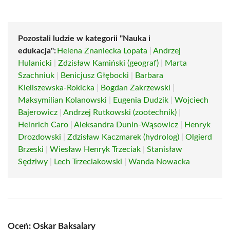
Pozostali ludzie w kategorii "Nauka i
edukacja":
Helena Znaniecka Lopata
|
Andrzej
Hulanicki
|
Zdzisław Kamiński (geograf)
|
Marta
Szachniuk
|
Benicjusz Głębocki
|
Barbara
Kieliszewska-Rokicka
|
Bogdan Zakrzewski
|
Maksymilian Kolanowski
|
Eugenia Dudzik
|
Wojciech
Bajerowicz
|
Andrzej Rutkowski (zootechnik)
|
Heinrich Caro
|
Aleksandra Dunin-Wąsowicz
|
Henryk
Drozdowski
|
Zdzisław Kaczmarek (hydrolog)
|
Olgierd
Brzeski
|
Wiesław Henryk Trzeciak
|
Stanisław
Sędziwy
|
Lech Trzeciakowski
|
Wanda Nowacka
Oceń: Oskar Baksalary