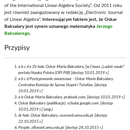
of the International Linear Algebra Society”. Od 2011 roku
jest również zaangażowany w redakcję „Electronic Journal
of Linear Algebra”.
Interesującym faktem jest, że Oskar
Baksalary jest synem uznanego matematyka
Jerzego
Baksalarego
.
Przypisy
a b c d e Dr hab. Oskar Maria Baksalary, [w:] baza „Ludzie nauki”
portalu Nauka Polska (OPI PIB) [dostęp 10.01.2019 r.]
a b c d Postępowanie awansowe - Oskar Maria Baksalary.
Centralna Komisja do Spraw Stopni i Tytułów. [dostęp
10.01.2019 r.]
a b Oskar Maria Baksalary. prabook.com. [dostęp 10.01.2019 r.]
Oskar Baksalary (publikacje). scholar.google.com. [dostęp
10.01.2019 r.] (ang.)
dr hab. Oskar Baksalary. usosweb.amu.edu.pl. [dostęp
22.10.2015 r.]
People. zfkwant.amu.edu.pl. [dostęp 28.10.2015 r.]