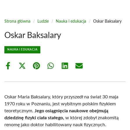
Strona główna
/
Ludzie
/
Nauka i edukacja
/
Oskar Baksalary
Oskar Baksalary
NAUKA I EDUKACJA
Share
Share
Share
Share
Share
Share
on
on
on
on
on
on
Facebook
X
Pinterest
WhatsApp
LinkedIn
Email
(Twitter)
Oskar Maria Baksalary, który przyszedł na świat 30 maja
1970 roku w Poznaniu, jest wybitnym polskim fizykiem
teoretycznym.
Jego osiągnięcia naukowe obejmują
dziedzinę fizyki ciała stałego,
w której zdobył znakomitą
renomę jako doktor habilitowany nauk fizycznych.