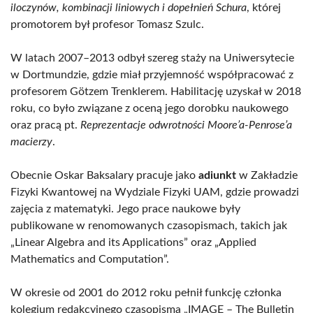
iloczynów, kombinacji liniowych i dopełnień Schura
, której
promotorem był profesor Tomasz Szulc.
W latach 2007–2013 odbył szereg staży na Uniwersytecie
w Dortmundzie, gdzie miał przyjemność współpracować z
profesorem Götzem Trenklerem. Habilitację uzyskał w 2018
roku, co było związane z oceną jego dorobku naukowego
oraz pracą pt.
Reprezentacje odwrotności Moore’a-Penrose’a
macierzy
.
Obecnie Oskar Baksalary pracuje jako
adiunkt
w Zakładzie
Fizyki Kwantowej na Wydziale Fizyki UAM, gdzie prowadzi
zajęcia z matematyki. Jego prace naukowe były
publikowane w renomowanych czasopismach, takich jak
„Linear Algebra and its Applications” oraz „Applied
Mathematics and Computation”.
W okresie od 2001 do 2012 roku pełnił funkcję członka
kolegium redakcyjnego czasopisma „IMAGE – The Bulletin