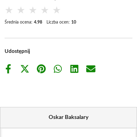
★
★
★
★
★
Średnia ocena:
4.98
Liczba ocen:
10
Udostępnij
Share
Share
Share
Share
Share
Share
on
on
on
on
on
on
Facebook
X
Pinterest
WhatsApp
LinkedIn
Email
(Twitter)
Oskar Baksalary