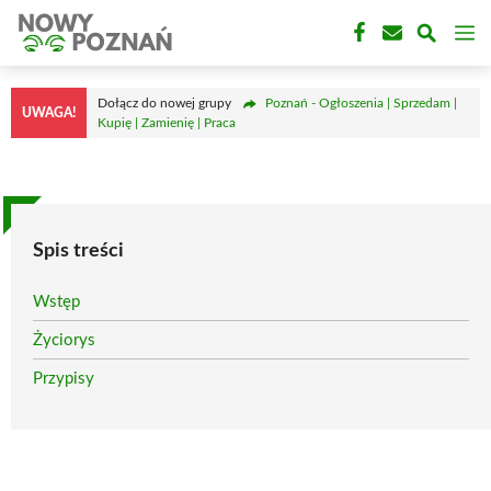
Przejdź
M
do
treści
Dołącz do nowej grupy
Poznań - Ogłoszenia | Sprzedam |
UWAGA!
Kupię | Zamienię | Praca
Spis treści
Wstęp
Życiorys
Przypisy