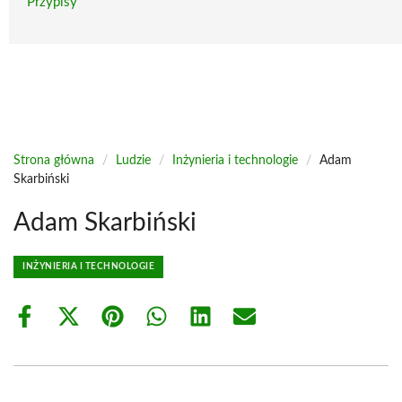
Przypisy
Strona główna
/
Ludzie
/
Inżynieria i technologie
/
Adam
Skarbiński
Adam Skarbiński
INŻYNIERIA I TECHNOLOGIE
Share
Share
Share
Share
Share
Share
on
on
on
on
on
on
Facebook
X
Pinterest
WhatsApp
LinkedIn
Email
(Twitter)