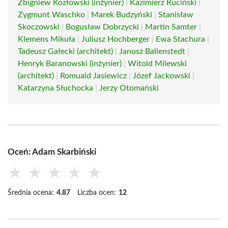
Zbigniew Kozłowski (inżynier)
|
Kazimierz Ruciński
|
Zygmunt Waschko
|
Marek Budzyński
|
Stanisław
Skoczowski
|
Bogusław Dobrzycki
|
Martin Samter
|
Klemens Mikuła
|
Juliusz Hochberger
|
Ewa Stachura
|
Tadeusz Gałecki (architekt)
|
Janusz Ballenstedt
|
Henryk Baranowski (inżynier)
|
Witold Milewski
(architekt)
|
Romuald Jasiewicz
|
Józef Jackowski
|
Katarzyna Słuchocka
|
Jerzy Otomański
Oceń: Adam Skarbiński
★
★
★
★
★
Średnia ocena:
4.87
Liczba ocen:
12