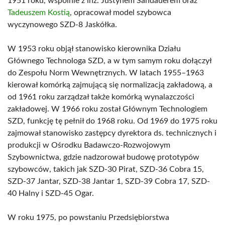
1951 roku, wspólnie z inż. Justynem Sandauerem oraz
Tadeuszem Kostią
, opracował model szybowca
wyczynowego SZD-8 Jaskółka.
W 1953 roku objął stanowisko kierownika Działu
Głównego Technologa SZD, a w tym samym roku dołączył
do Zespołu Norm Wewnętrznych. W latach 1955–1963
kierował komórką zajmującą się normalizacją zakładową, a
od 1961 roku zarządzał także komórką wynalazczości
zakładowej. W 1966 roku został Głównym Technologiem
SZD, funkcję tę pełnił do 1968 roku. Od 1969 do 1975 roku
zajmował stanowisko zastępcy dyrektora ds. technicznych i
produkcji w Ośrodku Badawczo-Rozwojowym
Szybownictwa, gdzie nadzorował budowę prototypów
szybowców, takich jak SZD-30 Pirat, SZD-36 Cobra 15,
SZD-37 Jantar, SZD-38 Jantar 1, SZD-39 Cobra 17, SZD-
40 Halny i SZD-45 Ogar.
W roku 1975, po powstaniu Przedsiębiorstwa