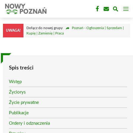
Przejdź
M
do
treści
Dołącz do nowej grupy
Poznań - Ogłoszenia | Sprzedam |
UWAGA!
Kupię | Zamienię | Praca
Spis treści
Wstęp
Życiorys
Życie prywatne
Publikacje
Ordery i odznaczenia