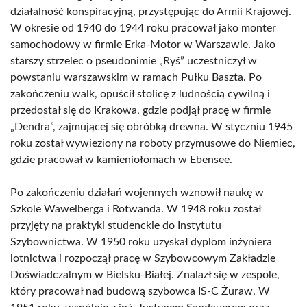
działalność konspiracyjną, przystępując do Armii Krajowej.
W okresie od 1940 do 1944 roku pracował jako monter
samochodowy w firmie Erka-Motor w Warszawie. Jako
starszy strzelec o pseudonimie „Ryś” uczestniczył w
powstaniu warszawskim w ramach Pułku Baszta. Po
zakończeniu walk, opuścił stolicę z ludnością cywilną i
przedostał się do Krakowa, gdzie podjął pracę w firmie
„Dendra”, zajmującej się obróbką drewna. W styczniu 1945
roku został wywieziony na roboty przymusowe do Niemiec,
gdzie pracował w kamieniołomach w Ebensee.
Po zakończeniu działań wojennych wznowił naukę w
Szkole Wawelberga i Rotwanda. W 1948 roku został
przyjęty na praktyki studenckie do Instytutu
Szybownictwa. W 1950 roku uzyskał dyplom inżyniera
lotnictwa i rozpoczął pracę w Szybowcowym Zakładzie
Doświadczalnym w Bielsku-Białej. Znalazł się w zespole,
który pracował nad budową szybowca IS-C Żuraw. W