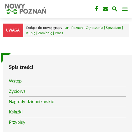
Przejdź
M
do
treści
Dołącz do nowej grupy
Poznań - Ogłoszenia | Sprzedam |
UWAGA!
Kupię | Zamienię | Praca
Spis treści
Wstęp
Życiorys
Nagrody dziennikarskie
Książki
Przypisy