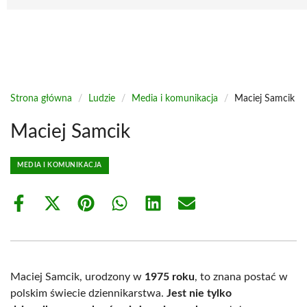
Strona główna
/
Ludzie
/
Media i komunikacja
/
Maciej Samcik
Maciej Samcik
MEDIA I KOMUNIKACJA
Share
Share
Share
Share
Share
Share
on
on
on
on
on
on
Facebook
X
Pinterest
WhatsApp
LinkedIn
Email
(Twitter)
Maciej Samcik, urodzony w
1975 roku
, to znana postać w
polskim świecie dziennikarstwa.
Jest nie tylko