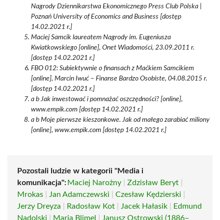
Nagrody Dziennikarstwa Ekonomicznego Press Club Polska |
Poznań University of Economics and Business [dostęp
14.02.2021 r.]
Maciej Samcik laureatem Nagrody im. Eugeniusza
Kwiatkowskiego [online], Onet Wiadomości, 23.09.2011 r.
[dostęp 14.02.2021 r.]
FBO 012: Subiektywnie o finansach z Maćkiem Samcikiem
[online], Marcin Iwuć – Finanse Bardzo Osobiste, 04.08.2015 r.
[dostęp 14.02.2021 r.]
a b Jak inwestować i pomnażać oszczędności? [online],
www.empik.com [dostęp 14.02.2021 r.]
a b Moje pierwsze kieszonkowe. Jak od małego zarabiać miliony
[online], www.empik.com [dostęp 14.02.2021 r.]
Pozostali ludzie w kategorii "Media i
komunikacja":
Maciej Narożny
|
Zdzisław Beryt
|
Mrokas
|
Jan Adamczewski
|
Czesław Kędzierski
|
Jerzy Dreyza
|
Radosław Kot
|
Jacek Hałasik
|
Edmund
Nadolski
|
Maria Blimel
|
Janusz Ostrowski (1886–