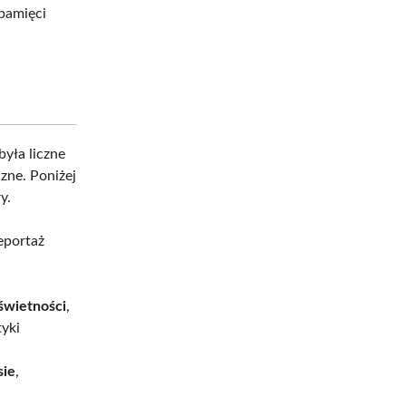
 pamięci
była liczne
zne. Poniżej
y.
eportaż
świetności
,
tyki
sie
,