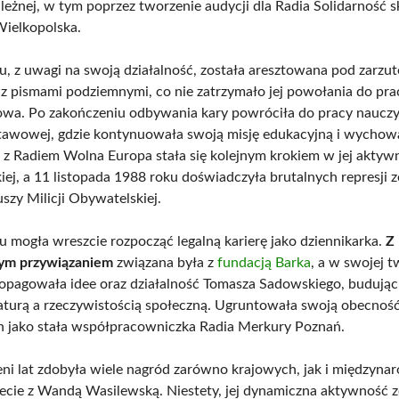
ależnej, w tym poprzez tworzenie audycji dla Radia Solidarność 
Wielkopolska.
, z uwagi na swoją działalność, została aresztowana pod zarzu
z pismami podziemnymi, co nie zatrzymało jej powołania do pra
owa. Po zakończeniu odbywania kary powróciła do pracy nauczyc
tawowej, gdzie kontynuowała swoją misję edukacyjną i wycho
z Radiem Wolna Europa stała się kolejnym krokiem w jej aktyw
iej, a 11 listopada 1988 roku doświadczyła brutalnych represji z
szy Milicji Obywatelskiej.
 mogła wreszcie rozpocząć legalną karierę jako dziennikarka.
Z
ym przywiązaniem
związana była z
fundacją Barka
, a w swojej 
opagowała idee oraz działalność Tomasza Sadowskiego, budują
raturą a rzeczywistością społeczną. Ugruntowała swoją obecno
h jako stała współpracowniczka Radia Merkury Poznań.
eni lat zdobyła wiele nagród zarówno krajowych, jak i międzyn
ecie z Wandą Wasilewską. Niestety, jej dynamiczna aktywność z