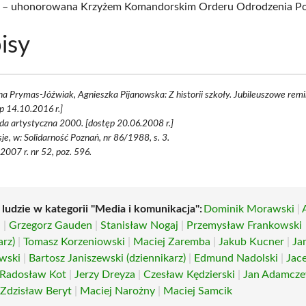
 – uhonorowana Krzyżem Komandorskim Orderu Odrodzenia Pol
isy
na Prymas-Jóźwiak, Agnieszka Pijanowska: Z historii szkoły. Jubileuszowe remin
p 14.10.2016 r.]
a artystyczna 2000. [dostęp 20.06.2008 r.]
je, w: Solidarność Poznań, nr 86/1988, s. 3.
 2007 r. nr 52, poz. 596.
 ludzie w kategorii "Media i komunikacja":
Dominik Morawski
|
i
|
Grzegorz Gauden
|
Stanisław Nogaj
|
Przemysław Frankowski
arz)
|
Tomasz Korzeniowski
|
Maciej Zaremba
|
Jakub Kucner
|
Ja
wski
|
Bartosz Janiszewski (dziennikarz)
|
Edmund Nadolski
|
Jac
Radosław Kot
|
Jerzy Dreyza
|
Czesław Kędzierski
|
Jan Adamcze
|
Zdzisław Beryt
|
Maciej Narożny
|
Maciej Samcik