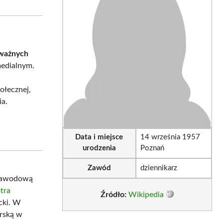
sApp
LinkedIn
Email
ważnych
medialnym.
ołecznej,
ia.
Data i miejsce
14 września 1957
urodzenia
Poznań
Zawód
dziennikarz
 zawodową
tra
Źródło:
Wikipedia
acki. W
arską w