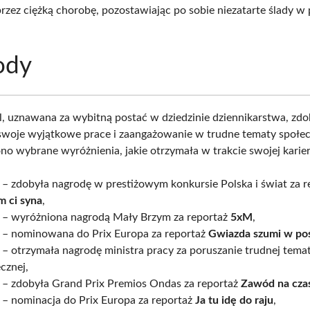
rzez ciężką chorobę, pozostawiając po sobie niezatarte ślady w
ody
l, uznawana za wybitną postać w dziedzinie dziennikarstwa, zdo
swoje wyjątkowe prace i zaangażowanie w trudne tematy społec
no wybrane wyróżnienia, jakie otrzymała w trakcie swojej karier
– zdobyła nagrodę w prestiżowym konkursie Polska i świat za r
m ci syna
,
 – wyróżniona nagrodą Mały Brzym za reportaż
5xM
,
 – nominowana do Prix Europa za reportaż
Gwiazda szumi w po
– otrzymała nagrodę ministra pracy za poruszanie trudnej tema
cznej,
 – zdobyła Grand Prix Premios Ondas za reportaż
Zawód na cza
 – nominacja do Prix Europa za reportaż
Ja tu idę do raju
,