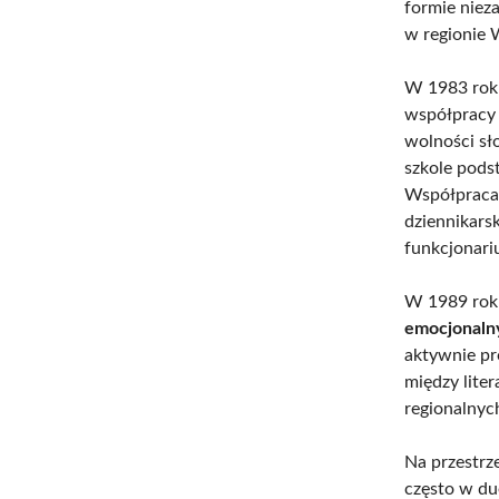
formie niez
w regionie 
W 1983 roku
współpracy 
wolności sł
szkole pods
Współpraca 
dziennikarsk
funkcjonariu
W 1989 roku
emocjonaln
aktywnie pr
między lite
regionalnyc
Na przestrz
często w du