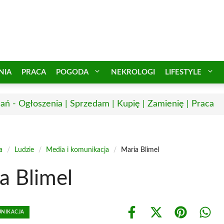
NIA
PRACA
POGODA
NEKROLOGI
LIFESTYLE
ań - Ogłoszenia | Sprzedam | Kupię | Zamienię | Praca
a
/
Ludzie
/
Media i komunikacja
/
Maria Blimel
a Blimel
UNIKACJA
Share
Share
Share
Shar
on
on
on
on