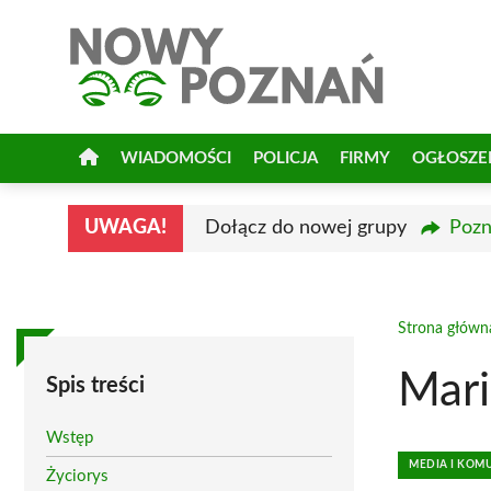
Przejdź
do
treści
WIADOMOŚCI
POLICJA
FIRMY
OGŁOSZE
UWAGA!
Dołącz do nowej grupy
Pozn
Strona główn
Mari
Spis treści
Wstęp
MEDIA I KOM
Życiorys