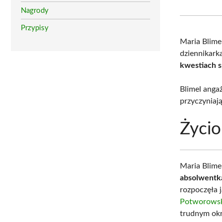
Nagrody
Przypisy
Maria Blime
dziennikarka
kwestiach 
Blimel anga
przyczyniają
Życio
Maria Blime
absolwentk
rozpoczęła 
Potworowsk
trudnym okr