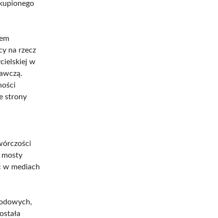
skupionego
tem
cy na rzecz
ielskiej w
wawczą.
ności
e strony
twórczości
c mosty
ść w mediach
arodowych,
ostała