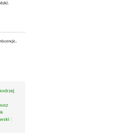
ski.
iscencje..
Andrzej
nusz
ek
wski
|