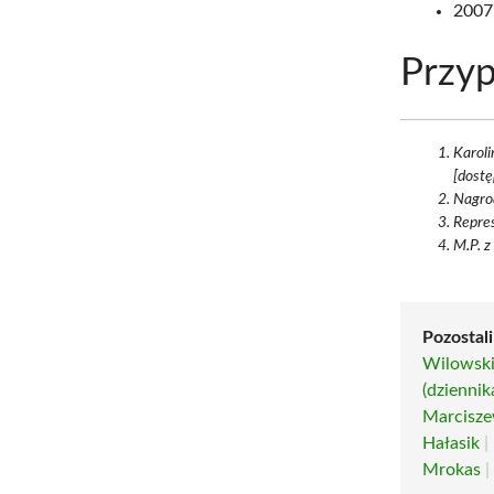
2007
Przyp
Karoli
[dostę
Nagrod
Repres
M.P. z
Pozostali
Wilowsk
(dziennik
Marcisze
Hałasik
|
Mrokas