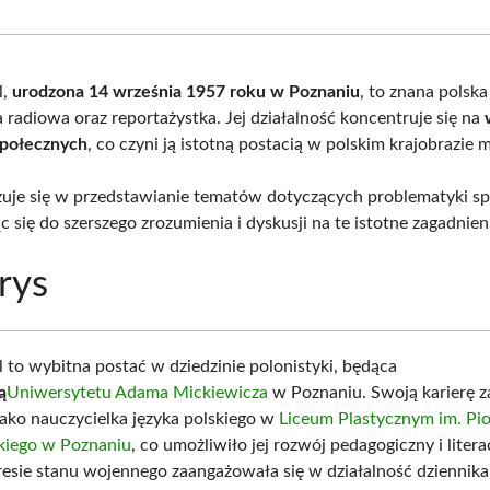
Facebook
X
Pinterest
What
(Twitter)
l,
urodzona 14 września 1957 roku w Poznaniu
, to znana polska
 radiowa oraz reportażystka. Jej działalność koncentruje się na
społecznych
, co czyni ją istotną postacią w polskim krajobrazie 
żuje się w przedstawianie tematów dotyczących problematyki sp
c się do szerszego zrozumienia i dyskusji na te istotne zagadnien
rys
l to wybitna postać w dziedzinie polonistyki, będąca
ą
Uniwersytetu Adama Mickiewicza
w Poznaniu. Swoją karierę
jako nauczycielka języka polskiego w
Liceum Plastycznym im. Pio
iego w Poznaniu
, co umożliwiło jej rozwój pedagogiczny i liter
esie stanu wojennego zaangażowała się w działalność dziennik