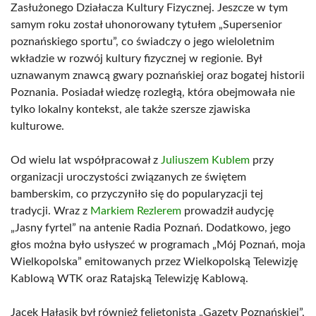
Zasłużonego Działacza Kultury Fizycznej. Jeszcze w tym
samym roku został uhonorowany tytułem „Supersenior
poznańskiego sportu”, co świadczy o jego wieloletnim
wkładzie w rozwój kultury fizycznej w regionie. Był
uznawanym znawcą gwary poznańskiej oraz bogatej historii
Poznania. Posiadał wiedzę rozległą, która obejmowała nie
tylko lokalny kontekst, ale także szersze zjawiska
kulturowe.
Od wielu lat współpracował z
Juliuszem Kublem
przy
organizacji uroczystości związanych ze świętem
bamberskim, co przyczyniło się do popularyzacji tej
tradycji. Wraz z
Markiem Rezlerem
prowadził audycję
„Jasny fyrtel” na antenie Radia Poznań. Dodatkowo, jego
głos można było usłyszeć w programach „Mój Poznań, moja
Wielkopolska” emitowanych przez Wielkopolską Telewizję
Kablową WTK oraz Ratajską Telewizję Kablową.
Jacek Hałasik był również felietonistą „Gazety Poznańskiej”,