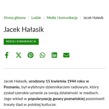
Strona główna
/
Ludzie
/
Media i komunikacja
/
Jacek Hałasik
Jacek Hałasik
MEDIA I KOMUNIKACJA
Share
Share
Share
Share
Share
Share
on
on
on
on
on
on
Facebook
X
Pinterest
WhatsApp
LinkedIn
Email
(Twitter)
Jacek Hałasik,
urodzony 15 kwietnia 1944 roku w
Poznaniu
, był wybitnym dziennikarzem radiowym, który
zyskał szerokie uznanie za swoją działalność w mediach.
Jego wkład w
popularyzację gwary poznańskiej
pozostawił
trwały ślad w polskiej kulturze.