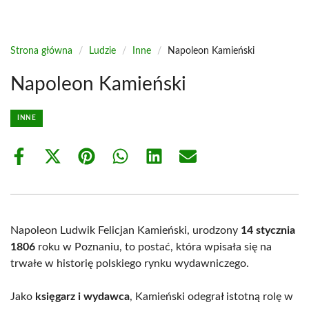
Strona główna
/
Ludzie
/
Inne
/
Napoleon Kamieński
Napoleon Kamieński
INNE
Share
Share
Share
Share
Share
Share
on
on
on
on
on
on
Facebook
X
Pinterest
WhatsApp
LinkedIn
Email
(Twitter)
Napoleon Ludwik Felicjan Kamieński, urodzony
14 stycznia
1806
roku w Poznaniu, to postać, która wpisała się na
trwałe w historię polskiego rynku wydawniczego.
Jako
księgarz i wydawca
, Kamieński odegrał istotną rolę w