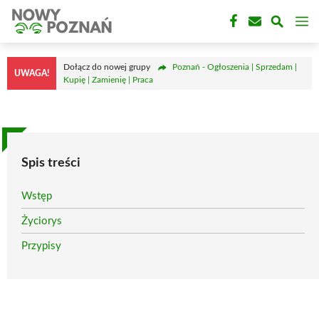
Przejdź
M
do
treści
Dołącz do nowej grupy
Poznań - Ogłoszenia | Sprzedam |
UWAGA!
Kupię | Zamienię | Praca
Spis treści
Wstęp
Życiorys
Przypisy