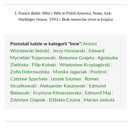
Francis Bolek: Who's Who in Polish America. Nowy Jork:
Harbinger House, 1943 r. Brak numerów stron w książce
Pozostali ludzie w kategorii "Inne":
Antoni
Wiśniewski (leśnik)
|
Jerzy Honowski
|
Edward
Mycielski-Trojanowski
|
Bolesław Grajeta
|
Agnieszka
Zielińska
|
Filip Kubski
|
Władysław Krzyżagórski
|
Zofia Dobrowolska
|
Monika Jagaciak
|
Postirol
|
Czesław Spychała
|
Leszek Szuman
|
Roman
Strzałkowski
|
Aleksander Kaszowski
|
Edmund
Bielawski
|
Krystyna Klimaszewska
|
Edmund Maj
|
Zdzisław Glapiak
|
Elżbieta Czuma
|
Marian Jaskuła