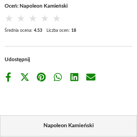
Oceń: Napoleon Kamieński
★
★
★
★
★
Średnia ocena:
4.53
Liczba ocen:
18
Udostępnij
Share
Share
Share
Share
Share
Share
on
on
on
on
on
on
Facebook
X
Pinterest
WhatsApp
LinkedIn
Email
(Twitter)
Napoleon Kamieński