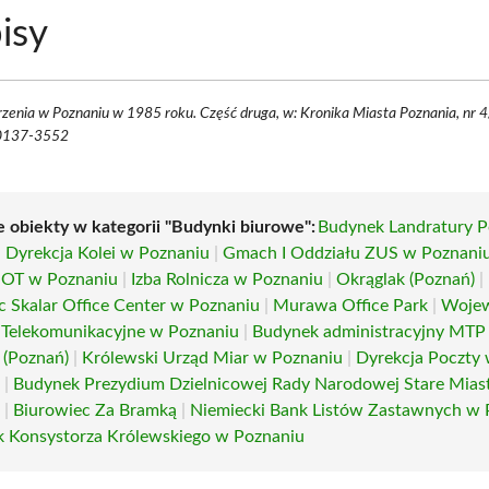
isy
enia w Poznaniu w 1985 roku. Część druga, w: Kronika Miasta Poznania, nr 4
0137-3552
e obiekty w kategorii "Budynki biurowe":
Budynek Landratury 
|
Dyrekcja Kolei w Poznaniu
|
Gmach I Oddziału ZUS w Poznani
OT w Poznaniu
|
Izba Rolnicza w Poznaniu
|
Okrąglak (Poznań)
|
c Skalar Office Center w Poznaniu
|
Murawa Office Park
|
Wojew
Telekomunikacyjne w Poznaniu
|
Budynek administracyjny MTP
l (Poznań)
|
Królewski Urząd Miar w Poznaniu
|
Dyrekcja Poczty
u
|
Budynek Prezydium Dzielnicowej Rady Narodowej Stare Mias
u
|
Biurowiec Za Bramką
|
Niemiecki Bank Listów Zastawnych w 
 Konsystorza Królewskiego w Poznaniu