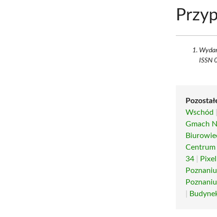
Przyp
Wydarz
ISSN 
Pozostał
Wschód
Gmach N
Biurowie
Centrum 
34
|
Pixe
Poznani
Poznani
|
Budynek