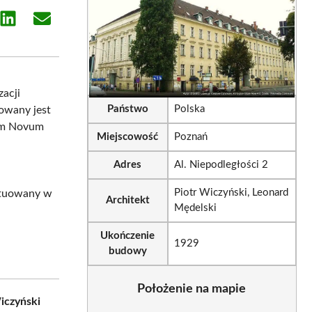
e
Share
Share
on
on
sApp
LinkedIn
Email
zacji
Państwo
Polska
zowany jest
ium Novum
Miejscowość
Poznań
Adres
Al. Niepodległości 2
Piotr Wiczyński, Leonard
sytuowany w
Architekt
Mędelski
Ukończenie
1929
budowy
Położenie na mapie
iczyński