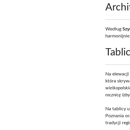
Archi
Według
Szy
harmonijnie 
Tabli
Na elewacji
która skrywa
wielkopolski
rocznicę Izb
Na tablicy 
Poznania or
tradycji reg