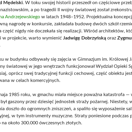
d Mędelski
. W toku swojej historii przeszedł on częściowe prz
 nazistowskim, a po tragedii II wojny światowej został zrekonst
na Andrzejewskiego
w latach 1948–1952. Projektualna koncepcj
wną nagrodę w konkursie, zakładała budowę dwóch szkół rzemie
a część nigdy nie doczekała się realizacji. Wśród architektów, kt
li w projekcie, warto wymienić
Jadwigę Dobrzyńską
oraz
Zygmu
.
u w budynku odbywały się zajęcia w Gimnazjum im. Królowej 
ojny światowej w jego wnętrzach funkcjonował Wydział Opieki S
aj, oprócz swej tradycyjnej funkcji cechowej, część obiektu jes
wana w celach komercyjnych.
aja 1985 roku, w gmachu miała miejsce poważna katastrofa —
 był gaszony przez dziesięć jednostek straży pożarnej. Niestety,
ia doszło do ogromnych zniszczeń, a spaliło się wyposażenie sal
yjnej, w tym instrumenty muzyczne. Straty poniesione podczas 
 na około 300.000 ówczesnych złotych.