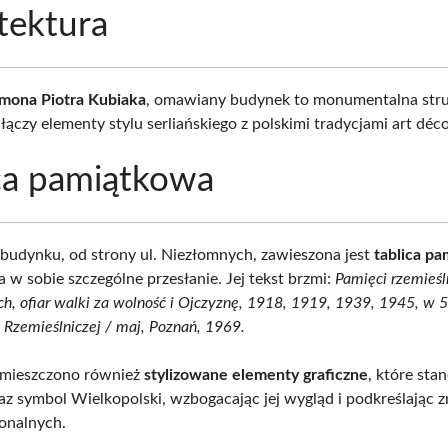
tektura
mona Piotra Kubiaka
, omawiany budynek to monumentalna stru
łączy elementy stylu serliańskiego z polskimi tradycjami art déco
ca pamiątkowa
 budynku, od strony ul. Niezłomnych, zawieszona jest
tablica p
 w sobie szczególne przesłanie. Jej tekst brzmi:
Pamięci rzemieś
ch, ofiar walki za wolność i Ojczyznę, 1918, 1919, 1939, 1945, w 
y Rzemieślniczej / maj, Poznań, 1969.
umieszczono również
stylizowane elementy graficzne
, które sta
az symbol Wielkopolski, wzbogacając jej wygląd i podkreślając 
ionalnych.