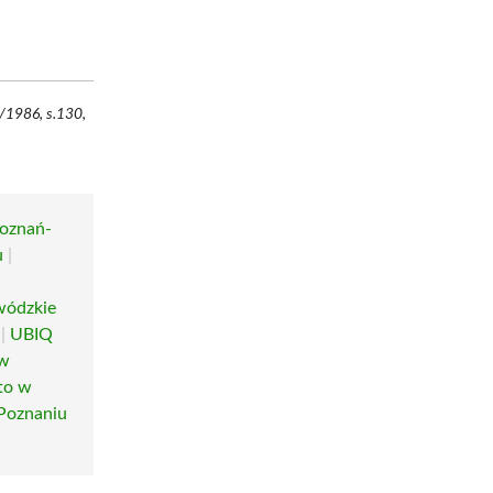
/1986, s.130,
Poznań-
u
|
ódzkie
|
UBIQ
 w
to w
Poznaniu