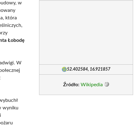
ebudowy, w
ruowany
a, która
ślniczych,
órzy
nta Łobodę
Jadwigi. W
52.402584, 16.921857
połecznej
t
Źródło:
Wikipedia
 wybuchł
 w wyniku
i
pożaru