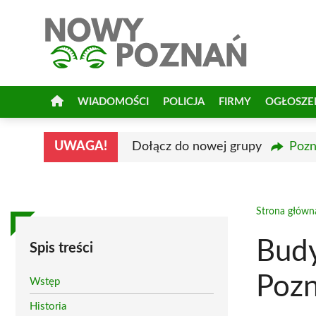
Przejdź
do
treści
WIADOMOŚCI
POLICJA
FIRMY
OGŁOSZE
UWAGA!
Dołącz do nowej grupy
Pozn
Strona główn
Budy
Spis treści
Pozn
Wstęp
Historia