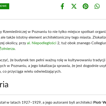
UROWE
Share
Share
Share
Shar
on
on
on
on
Facebook
X
Pinterest
What
(Twitter)
y Rzemieślniczej w Poznaniu to nie tylko miejsce spotkań organi
ale także istotny element architektoniczny tego miasta. Zlokali
ej okolicy, przy
al. Niepodległości
2, tuż obok znanego Colleg
ołnierza
.
czyć, że budynek ten pełni ważną rolę w kultywowaniu tradycji
zych w Poznaniu, a jego lokalizacja sprawia, że jest dogodnie u
a, co przyciąga wielu odwiedzających.
ria
tał w latach 1927–1929, a jego autorami byli architekci
Piotr W