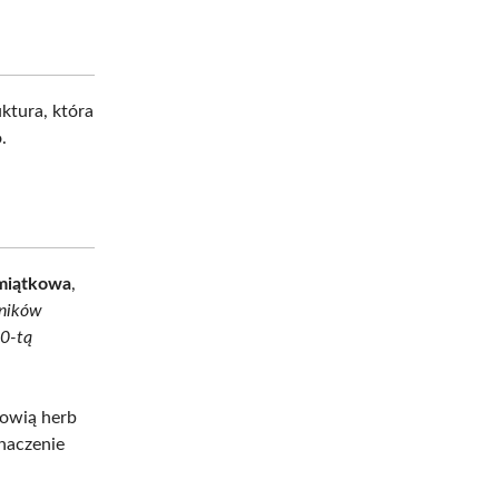
ktura, która
.
amiątkowa
,
lników
50-tą
nowią herb
znaczenie