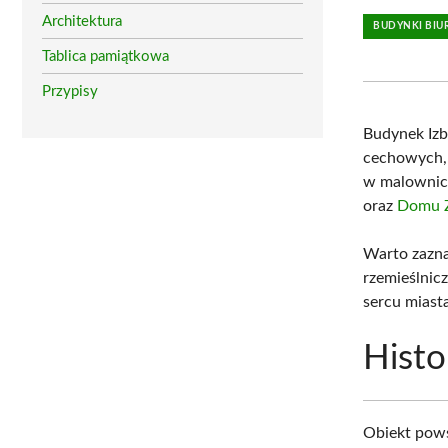
Architektura
BUDYNKI BI
Tablica pamiątkowa
Przypisy
Budynek Izb
cechowych, 
w malownicz
oraz
Domu Ż
Warto zazna
rzemieślnic
sercu miast
Histo
Obiekt pows