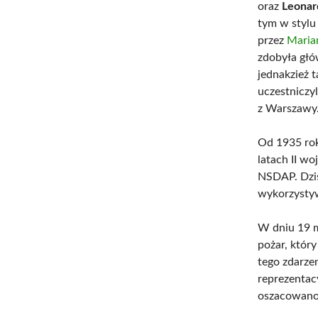
oraz
Leonar
tym w stylu
przez
Maria
zdobyła głó
jednakzież t
uczestniczy
z Warszawy
Od 1935 rok
latach II w
NSDAP. Dzisi
wykorzysty
W dniu 19 m
pożar, który
tego zdarzen
reprezentac
oszacowano