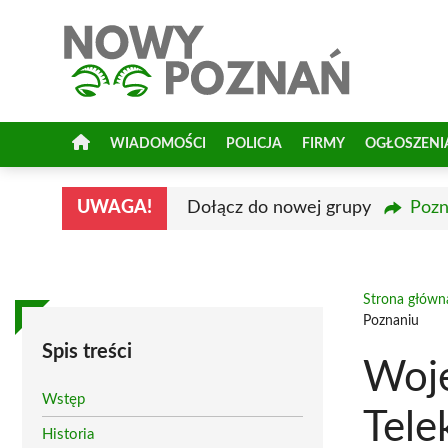
Przejdź
do
treści
WIADOMOŚCI
POLICJA
FIRMY
OGŁOSZENI
UWAGA!
Dołącz do nowej grupy
Pozn
Strona główn
Poznaniu
Spis treści
Woj
Wstęp
Tele
Historia