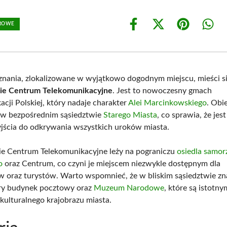
UROWE
Share
Share
Share
Shar
on
on
on
on
Facebook
X
Pinterest
What
(Twitter)
nania, zlokalizowane w wyjątkowo dogodnym miejscu, mieści s
e Centrum Telekomunikacyjne
. Jest to nowoczesny gmach
cji Polskiej, który nadaje charakter
Alei Marcinkowskiego
. Obi
ę w bezpośrednim sąsiedztwie
Starego Miasta
, co sprawia, że jes
ścia do odkrywania wszystkich uroków miasta.
e Centrum Telekomunikacyjne leży na pograniczu
osiedla samo
o
oraz Centrum, co czyni je miejscem niezwykle dostępnym dla
 oraz turystów. Warto wspomnieć, że w bliskim sąsiedztwie zna
ary budynek pocztowy oraz
Muzeum Narodowe
, które są istotny
kulturalnego krajobrazu miasta.