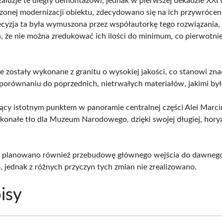
żaluzje te uległy demontażowi, jednak w pierwszej dekadzie XXI 
onej modernizacji obiektu, zdecydowano się na ich przywrócen
ecyzja ta była wymuszona przez współautorkę tego rozwiązania,
, że nie można zredukować ich ilości do minimum, co pierwotni
e zostały wykonane z granitu o wysokiej jakości, co stanowi zn
orównaniu do poprzednich, nietrwałych materiałów, jakimi było
cy istotnym punktem w panoramie centralnej części Alei Marc
konałe tło dla Muzeum Narodowego, dzięki swojej długiej, hory
e planowano również przebudowę głównego wejścia do dawneg
 jednak z różnych przyczyn tych zmian nie zrealizowano.
isy