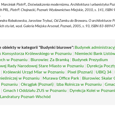
. Marciniak PiotrP., Doświadczenia modernizmu. Architektura i urbanistyka Po
h PRL, PiotrP. Chojnacki, Poznań: Wydawnictwo Miejskie, 2010, s. 141, ISB
.
andra Robakowska, Jarosław Trybuś, Od Zamku do Browaru. O architekturze P
ich stu lat, wyd. Galeria Miejska Arsenał, Poznań, 2005, s. 93, ISBN 83-8894
e obiekty w kategorii "Budynki biurowe":
Budynek administrac
 Konsystorza Królewskiego w Poznaniu
|
Niemiecki Bank Listó
ych w Poznaniu
|
Biurowiec Za Bramką
|
Budynek Prezydium
owej Rady Narodowej Stare Miasto w Poznaniu
|
Dyrekcja Poczt
u
|
Królewski Urząd Miar w Poznaniu
|
Pixel (Poznań)
|
UBIQ 34
|
mieślniczej w Poznaniu
|
Murawa Office Park
|
Biurowiec Skalar 
 Poznaniu
|
Okrąglak (Poznań)
|
Izba Rolnicza w Poznaniu
|
Gmac
u
|
Gmach I Oddziału ZUS w Poznaniu
|
Dyrekcja Kolei w Poznan
 Landratury Poznań-Wschód