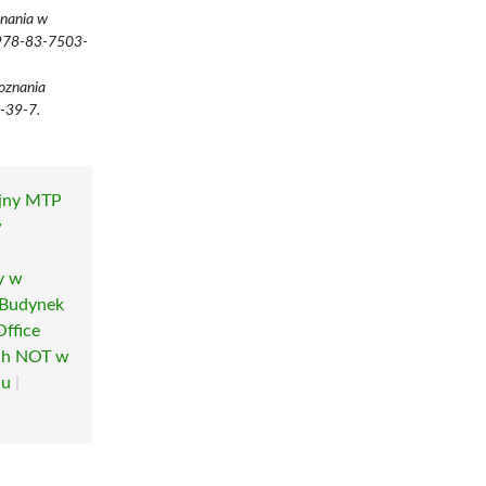
znania w
N 978-83-7503-
oznania
7-39-7.
yjny MTP
w
y w
Budynek
Office
h NOT w
iu
|