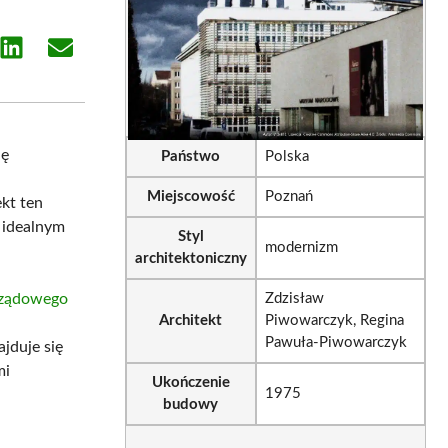
e
Share
Share
on
on
sApp
LinkedIn
Email
ię
Państwo
Polska
Miejscowość
Poznań
ekt ten
t idealnym
Styl
modernizm
architektoniczny
rządowego
Zdzisław
Architekt
Piwowarczyk, Regina
Pawuła-Piwowarczyk
jduje się
mi
Ukończenie
1975
budowy