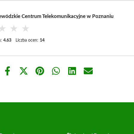
ewódzkie Centrum Telekomunikacyjne w Poznaniu
★
★
★
:
4.63
Liczba ocen:
14
Share
Share
Share
Share
Share
Share
on
on
on
on
on
on
Facebook
X
Pinterest
WhatsApp
LinkedIn
Email
(Twitter)