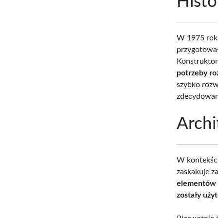
Histo
W 1975 rok
przygotowa
Konstrukto
potrzeby r
szybko rozw
zdecydowano
Archi
W kontekści
zaskakuje z
elementów t
zostały użyt