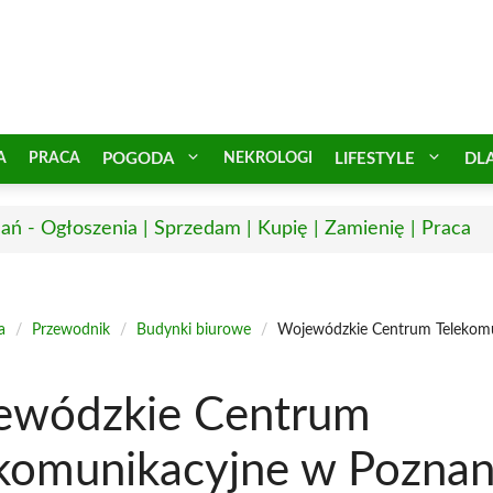
A
PRACA
POGODA
NEKROLOGI
LIFESTYLE
DL
ań - Ogłoszenia | Sprzedam | Kupię | Zamienię | Praca
a
/
Przewodnik
/
Budynki biurowe
/
Wojewódzkie Centrum Telekom
ewódzkie Centrum
komunikacyjne w Poznan