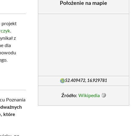
Położenie na mapie
o projekt
rczyk
.
nikał z
e dla
o powodu
ego.
52.409472, 16.929781
Źródło:
Wikipedia
rcu Poznania
 odważnych
, które