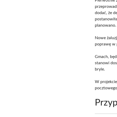
Pierwotnie 
przeprowadz
dodać, że d
postanowiła
planowano.
Nowe żaluzj
poprawę w p
Gmach, będą
stanowi dos
bryle.
W projekci
pocztowego,
Przyp