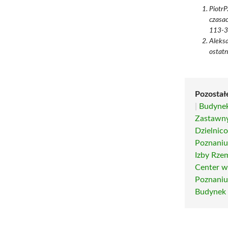
PiotrP
czasac
113-3
Aleks
ostatn
Pozostał
|
Budynek
Zastawn
Dzielnic
Poznani
Izby Rze
Center w
Poznani
Budynek