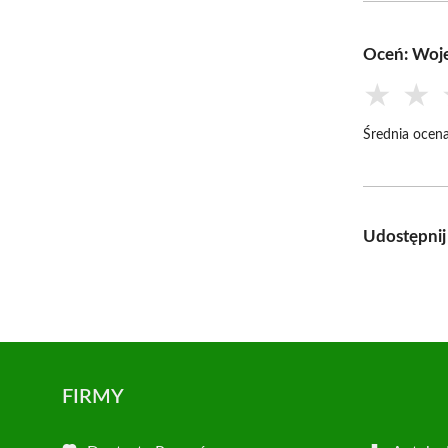
Oceń: Woj
★
★
Średnia ocena
Udostępnij
FIRMY