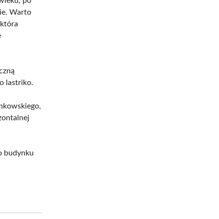
wieku, po
ie. Warto
 która
e
aczną
 lastriko.
inkowskiego,
zontalnej
o budynku