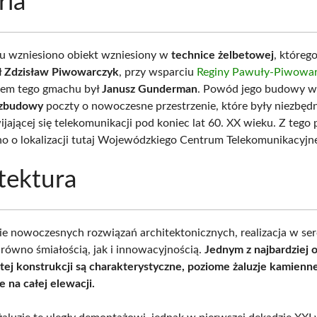
ria
u wzniesiono obiekt wzniesiony w
technice żelbetowej
, któreg
ł
Zdzisław Piwowarczyk
, przy wsparciu
Reginy Pawuły-Piwowa
rem tego gmachu był
Janusz Gunderman
. Powód jego budowy wy
ozbudowy
poczty o nowoczesne przestrzenie, które były niezbędn
ijającej się telekomunikacji pod koniec lat 60. XX wieku. Z teg
 o lokalizacji tutaj Wojewódzkiego Centrum Telekomunikacyjn
tektura
e nowoczesnych rozwiązań architektonicznych, realizacja w se
arówno śmiałością, jak i innowacyjnością.
Jednym z najbardziej
ej konstrukcji są charakterystyczne, poziome żaluzje kamienne
e na całej elewacji.