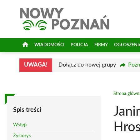
Przejdź
do
treści
WIADOMOŚCI
POLICJA
FIRMY
OGŁOSZENI
UWAGA!
Dołącz do nowej grupy
Pozn
Strona główn
Jani
Spis treści
Hros
Wstęp
Życiorys