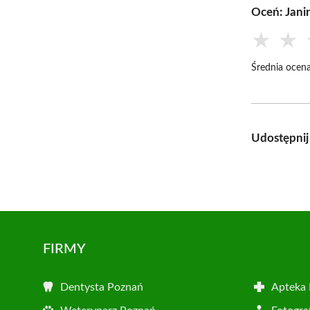
Oceń: Jani
★
★
Średnia ocena
Udostępnij
FIRMY
Dentysta Poznań
Apteka