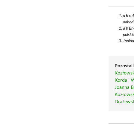
a b c 
odbędz
a b En
polski
Janina
Pozostali
Kozłowski
Korda
|
W
Joanna B
Kozłowsk
Drażews