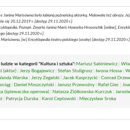
d e Janina Marisówna była lubianą poznańską aktorką. Malowała też obrazy. Je
ie się 20.12.2019 r. [dostęp 29.11.2020 r.]
cyklopedia, Poznań. Zmarła Janina Maris Howorka Hrosenchik [online], Encykl
ego [dostęp 29.11.2020 r.]
 Marisówna, [w:] Encyklopedia teatru polskiego (osoby) [dostęp 29.11.2020 r.]
 ludzie w kategorii "Kultura i sztuka":
Mariusz Sabiniewicz
|
Wła
 (aktor)
|
Jerzy Bogajewicz
|
Stefan Stuligrosz
|
Iwona Hossa
|
W
anda Warska
|
Jerzy Zegalski
|
Jacek Kasprzycki
|
Conrad Drzew
ociąg
|
Daniel Moszczyński
|
Janusz Przewoźny
|
Rafał Giec
|
Joa
a (śpiewaczka operowa)
|
Natasza Ziółkowska-Kurczuk
|
Jarosł
ki
|
Patrycja Durska
|
Karol Ceptowski
|
Mieczysław Sroka