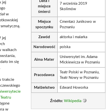
Data i
k jej
7 września 2019
miejsce
ego
Skolimów
śmierci
ział w
otkowskiej
Miejsce
Cmentarz Junikowo w
dramatyczną.
spoczynku
Poznaniu
Zawód
aktorka i malarka
 jej
ych
Narodowość
polska
 w walkach
owstania,
Uniwersytet im. Adama
Alma Mater
dało im się
Mickiewicza w Poznaniu
.
Teatr Polski w Poznaniu,
Pracodawca
Teatr Nowy w Poznaniu
w trakcie
nczewskiego
Małżeństwo
Edward Howorka
iwersytecie
h
Teatru
Źródło:
Wikipedia
tępne
era w