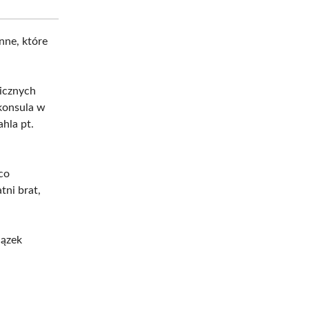
nne, które
gicznych
 konsula w
hla pt.
co
ni brat,
iązek