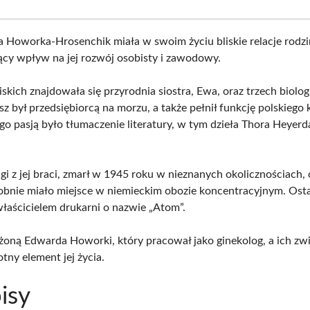
a Howorka-Hrosenchik miała w swoim życiu bliskie relacje rodzi
ący wpływ na jej rozwój osobisty i zawodowy.
iskich znajdowała się przyrodnia siostra, Ewa, oraz trzech biolo
sz był przedsiębiorcą na morzu, a także pełnił funkcję polskiego
go pasją było tłumaczenie literatury, w tym dzieła Thora Heyerda
gi z jej braci, zmarł w 1945 roku w nieznanych okolicznościach, 
nie miało miejsce w niemieckim obozie koncentracyjnym. Ostat
właścicielem drukarni o nazwie „Atom”.
 żoną Edwarda Howorki, który pracował jako ginekolog, a ich zw
otny element jej życia.
isy