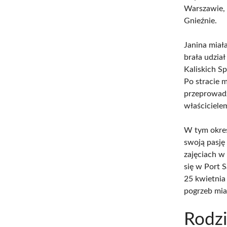
Warszawie
Gnieźnie.
Janina miał
brała udzia
Kaliskich S
Po stracie 
przeprowadz
właścicielem
W tym okres
swoją pasję
zajęciach w 
się w Port S
25 kwietnia
pogrzeb mia
Rodz