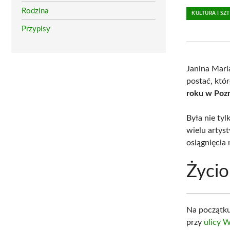
Rodzina
KULTURA I SZ
Przypisy
Janina Mari
postać, któr
roku w Poz
Była nie tyl
wielu artyst
osiągnięcia
Życio
Na początku
przy
ulicy 