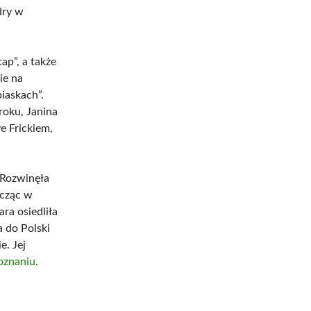
dry w
ap”, a także
ie na
iaskach”.
roku, Janina
e Frickiem,
 Rozwinęła
icząc w
ra osiedliła
a do Polski
. Jej
oznaniu
.