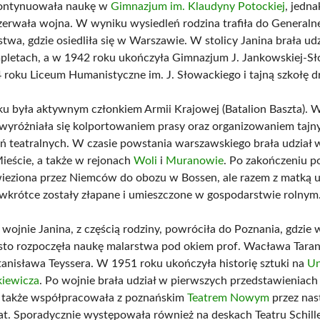
kontynuowała naukę w
Gimnazjum im. Klaudyny Potockiej
, jedna
zerwała wojna. W wyniku wysiedleń rodzina trafiła do Generaln
twa, gdzie osiedliła się w Warszawie. W stolicy Janina brała ud
pletach, a w 1942 roku ukończyła Gimnazjum J. Jankowskiej-Sł
 roku Liceum Humanistyczne im. J. Słowackiego i tajną szkołę 
u była aktywnym członkiem Armii Krajowej (Batalion Baszta). W
 wyróżniała się kolportowaniem prasy oraz organizowaniem tajn
ń teatralnych. W czasie powstania warszawskiego brała udział
ieście, a także w rejonach
Woli
i
Muranowie
. Po zakończeniu p
ieziona przez Niemców do obozu w Bossen, ale razem z matką u
 wkrótce zostały złapane i umieszczone w gospodarstwie rolnym
wojnie Janina, z częścią rodziny, powróciła do Poznania, gdzie 
sto rozpoczęła naukę malarstwa pod okiem prof. Wacława Tara
Stanisława Teyssera. W 1951 roku ukończyła historię sztuki na
Un
iewicza
. Po wojnie brała udział w pierwszych przedstawieniac
a także współpracowała z poznańskim
Teatrem Nowym
przez nas
 lat. Sporadycznie występowała również na deskach Teatru Schill