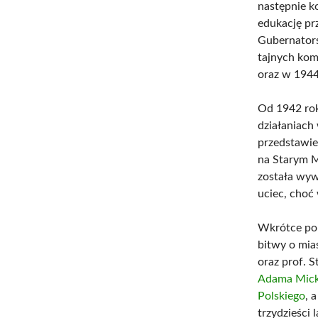
następnie 
edukację pr
Gubernators
tajnych kom
oraz w 1944
Od 1942 rok
działaniach
przedstawie
na Starym M
została wyw
uciec, choć
Wkrótce po 
bitwy o mia
oraz prof. 
Adama Mick
Polskiego
, 
trzydzieści