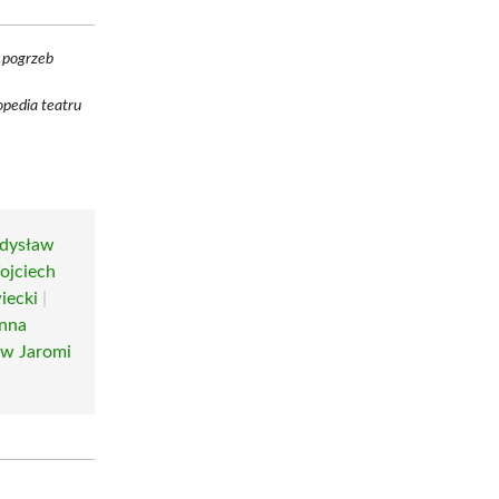
j pogrzeb
opedia teatru
dysław
ojciech
iecki
|
nna
aw Jaromi