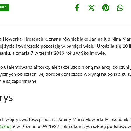
TUKA
Share
Share
Share
Shar
on
on
on
on
Facebook
X
Pinterest
What
(Twitter)
a Howorka-Hrosenchik, znana również jako Janina lub Nina Mar
ej życie i twórczość pozostają w pamięci wielu.
Urodziła się 10 
naniu
, a zmarła 7 września 2019 roku w Skolimowie.
ko utalentowaną aktorką, ale także uzdolnioną malarką, co czyni 
ycznych obliczach. Jej dorobek znacząco wpłynął na polską kultur
 nie są zapomniane.
rys
 II wojny światowej rodzina Janiny Maria Howorki-Hrosenchik 
Woźnej
9 w Poznaniu. W 1937 roku ukończyła szkołę podstawow