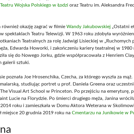
,
Teatru Wojska Polskiego w Łodzi
oraz Teatru im. Aleksandra Fre
a również okazję zagrać w filmie
Wandy Jakubowskiej
„Ostatni et
ł w spektaklach Teatru Telewizji. W 1963 roku zdobyła wyróżnien
potkaniach Teatralnych za rolę Jadwigi Lisieckiej w „Ruchomych p
męża, Edwarda Howorki, i zakończeniu kariery teatralnej w 1980 
iła się do Nowego Jorku, gdzie współpracowała z Henriem Clay
 galerii sztuki.
ie poznała Joe Hrosenchika, Czecha, za którego wyszła za mąż.
 malarską, studiując portret u prof. Daniela Greena oraz uczestn
The Visual Art School w Princeton. Po przejściu na emeryturę, pa
aint Lucie na Florydzie. Po śmierci drugiego męża, Janina wrócił
 2014 roku i zamieszkała w Domu Aktora Weterana w Skolimowie
ł miejsce 20 grudnia 2019 roku na
Cmentarzu na Junikowie w P
ina