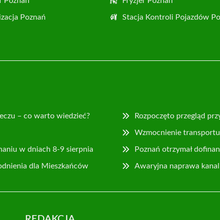
f Poznań
Fryzjer Poznań
zacja Poznań
Stacja Kontroli Pojazdów P
eczu – co warto wiedzieć?
Rozpoczęto przegląd prz
Wzmocnienie transportu 
naniu w dniach 8-9 sierpnia
Poznań otrzymał dofina
odnienia dla Mieszkańców
Awaryjna naprawa kanaliz
REDAKCJA