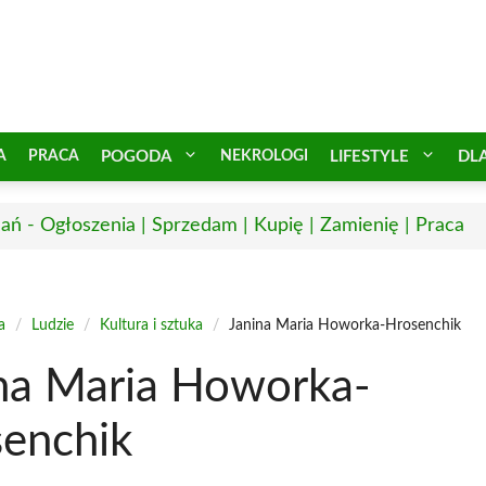
A
PRACA
POGODA
NEKROLOGI
LIFESTYLE
DL
ań - Ogłoszenia | Sprzedam | Kupię | Zamienię | Praca
a
/
Ludzie
/
Kultura i sztuka
/
Janina Maria Howorka-Hrosenchik
na Maria Howorka-
enchik