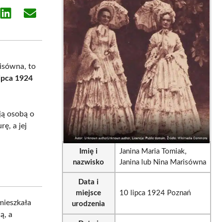
e
Share
Share
on
on
sApp
LinkedIn
Email
isówna, to
lipca 1924
ją osobą o
ę, a jej
Imię i
Janina Maria Tomiak,
nazwisko
Janina lub Nina Marisówna
Data i
miejsce
10 lipca 1924 Poznań
mieszkała
urodzenia
ą, a