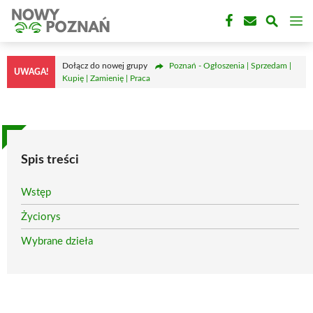
Przejdź
M
do
treści
Dołącz do nowej grupy
Poznań - Ogłoszenia | Sprzedam |
UWAGA!
Kupię | Zamienię | Praca
Spis treści
Wstęp
Życiorys
Wybrane dzieła