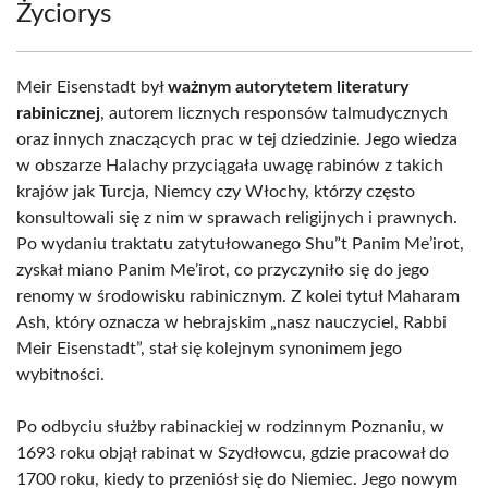
Życiorys
Meir Eisenstadt był
ważnym autorytetem literatury
rabinicznej
, autorem licznych responsów talmudycznych
oraz innych znaczących prac w tej dziedzinie. Jego wiedza
w obszarze Halachy przyciągała uwagę rabinów z takich
krajów jak Turcja, Niemcy czy Włochy, którzy często
konsultowali się z nim w sprawach religijnych i prawnych.
Po wydaniu traktatu zatytułowanego Shu”t Panim Me’irot,
zyskał miano Panim Me’irot, co przyczyniło się do jego
renomy w środowisku rabinicznym. Z kolei tytuł Maharam
Ash, który oznacza w hebrajskim „nasz nauczyciel, Rabbi
Meir Eisenstadt”, stał się kolejnym synonimem jego
wybitności.
Po odbyciu służby rabinackiej w rodzinnym Poznaniu, w
1693 roku objął rabinat w Szydłowcu, gdzie pracował do
1700 roku, kiedy to przeniósł się do Niemiec. Jego nowym