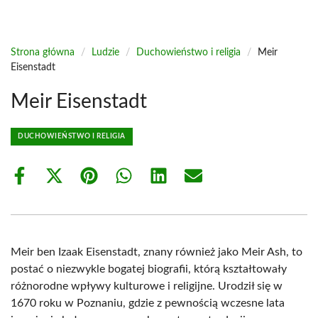
Strona główna
/
Ludzie
/
Duchowieństwo i religia
/
Meir
Eisenstadt
Meir Eisenstadt
DUCHOWIEŃSTWO I RELIGIA
Share
Share
Share
Share
Share
Share
on
on
on
on
on
on
Facebook
X
Pinterest
WhatsApp
LinkedIn
Email
(Twitter)
Meir ben Izaak Eisenstadt, znany również jako Meir Ash, to
postać o niezwykle bogatej biografii, którą kształtowały
różnorodne wpływy kulturowe i religijne. Urodził się w
1670 roku w Poznaniu, gdzie z pewnością wczesne lata