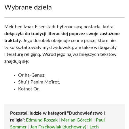
Wybrane dzieła
Meir ben Izaak Eisenstadt był znaczącą postacią, która
dołączyła do tradycji literackiej poprzez swoje zasłużone
traktaty
. Jego dorobek obejmuje cenne prace, które nie
tylko kształtowały myśl żydowską, ale także wzbogaciły
literaturę religijną. Wśród jego najważniejszych tekstów
znajdują się:
Or ha-Ganuz,
Shu”t Panim Me’irot,
Kotnot Or.
Pozostali ludzie w kategorii "Duchowieństwo i
religia":
Edmund Roszak
|
Marian Górecki
|
Paul
Sommer
|
Jan Frąckowiak (duchowny)
|
Lech