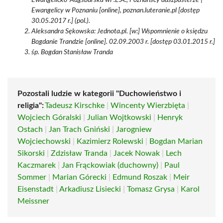
Ewangelicko-Augsburska wP.E.A., Poznańscy duszpasterze |
Ewangelicy w Poznaniu [online], poznan.luteranie.pl [dostęp
30.05.2017 r.] (pol.).
Aleksandra Sękowska: Jednota.pl. [w:] Wspomnienie o księdzu
Bogdanie Trandzie [online]. 02.09.2003 r. [dostęp 03.01.2015 r.]
śp. Bogdan Stanisław Tranda
Pozostali ludzie w kategorii "Duchowieństwo i
religia":
Tadeusz Kirschke
|
Wincenty Wierzbięta
|
Wojciech Góralski
|
Julian Wojtkowski
|
Henryk
Ostach
|
Jan Trach Gniński
|
Jarogniew
Wojciechowski
|
Kazimierz Rolewski
|
Bogdan Marian
Sikorski
|
Zdzisław Tranda
|
Jacek Nowak
|
Lech
Kaczmarek
|
Jan Frąckowiak (duchowny)
|
Paul
Sommer
|
Marian Górecki
|
Edmund Roszak
|
Meir
Eisenstadt
|
Arkadiusz Lisiecki
|
Tomasz Grysa
|
Karol
Meissner