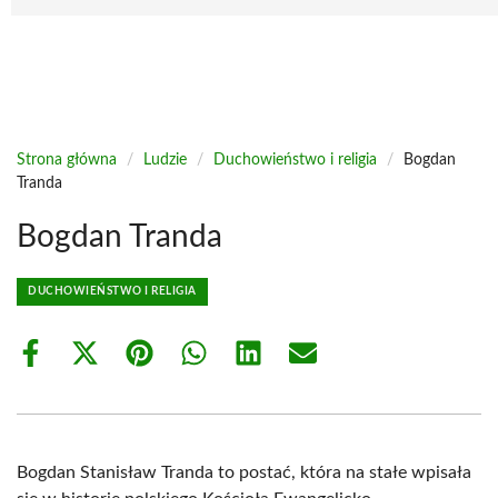
Strona główna
/
Ludzie
/
Duchowieństwo i religia
/
Bogdan
Tranda
Bogdan Tranda
DUCHOWIEŃSTWO I RELIGIA
Share
Share
Share
Share
Share
Share
on
on
on
on
on
on
Facebook
X
Pinterest
WhatsApp
LinkedIn
Email
(Twitter)
Bogdan Stanisław Tranda to postać, która na stałe wpisała