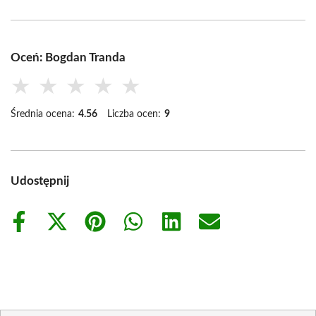
Oceń: Bogdan Tranda
★
★
★
★
★
Średnia ocena:
4.56
Liczba ocen:
9
Udostępnij
Share
Share
Share
Share
Share
Share
on
on
on
on
on
on
Facebook
X
Pinterest
WhatsApp
LinkedIn
Email
(Twitter)