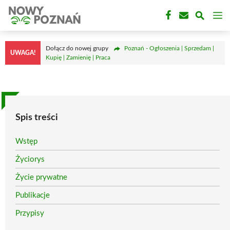
Przejdź
M
do
treści
Dołącz do nowej grupy
Poznań - Ogłoszenia | Sprzedam |
UWAGA!
Kupię | Zamienię | Praca
Spis treści
Wstęp
Życiorys
Życie prywatne
Publikacje
Przypisy