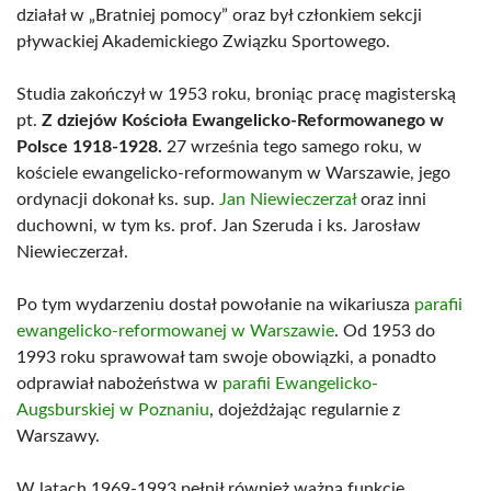
działał w „Bratniej pomocy” oraz był członkiem sekcji
pływackiej Akademickiego Związku Sportowego.
Studia zakończył w 1953 roku, broniąc pracę magisterską
pt.
Z dziejów Kościoła Ewangelicko-Reformowanego w
Polsce 1918-1928.
27 września tego samego roku, w
kościele ewangelicko-reformowanym w Warszawie, jego
ordynacji dokonał ks. sup.
Jan Niewieczerzał
oraz inni
duchowni, w tym ks. prof. Jan Szeruda i ks. Jarosław
Niewieczerzał.
Po tym wydarzeniu dostał powołanie na wikariusza
parafii
ewangelicko-reformowanej w Warszawie
. Od 1953 do
1993 roku sprawował tam swoje obowiązki, a ponadto
odprawiał nabożeństwa w
parafii Ewangelicko-
Augsburskiej w Poznaniu
, dojeżdżając regularnie z
Warszawy.
W latach 1969-1993 pełnił również ważną funkcję