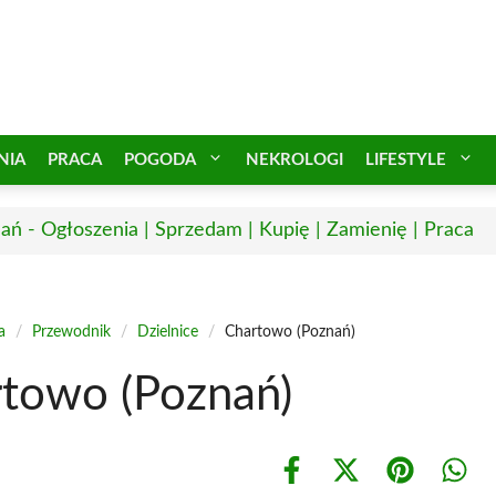
NIA
PRACA
POGODA
NEKROLOGI
LIFESTYLE
ań - Ogłoszenia | Sprzedam | Kupię | Zamienię | Praca
a
/
Przewodnik
/
Dzielnice
/
Chartowo (Poznań)
towo (Poznań)
Share
Share
Share
Shar
on
on
on
on