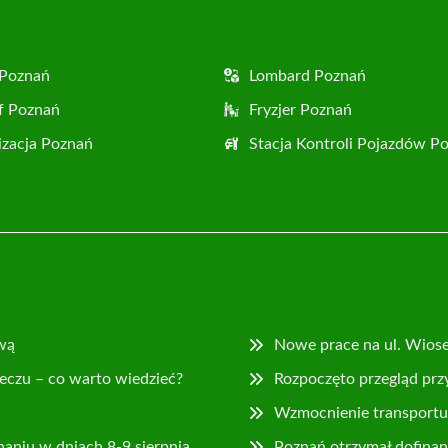
 Poznań
Lombard Poznań
f Poznań
Fryzjer Poznań
zacja Poznań
Stacja Kontroli Pojazdów P
wą
Nowe prace na ul. Wios
eczu – co warto wiedzieć?
Rozpoczęto przegląd prz
Wzmocnienie transportu 
naniu w dniach 8-9 sierpnia
Poznań otrzymał dofina