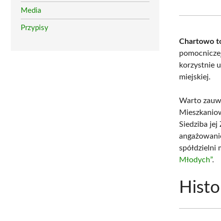
Media
Przypisy
Chartowo to
pomocnicze
korzystnie 
miejskiej.
Warto zauw
Mieszkaniow
Siedziba je
angażowanie
spółdzielni
Młodych”
.
Histo