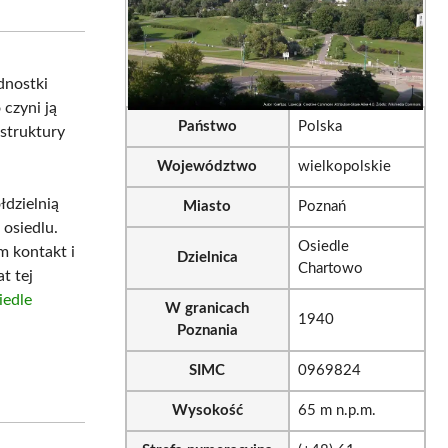
sApp
LinkedIn
Email
ednostki
 czyni ją
Państwo
Polska
struktury
Województwo
wielkopolskie
łdzielnią
Miasto
Poznań
osiedlu.
Osiedle
m kontakt i
Dzielnica
Chartowo
t tej
iedle
W granicach
1940
Poznania
SIMC
0969824
Wysokość
65 m n.p.m.