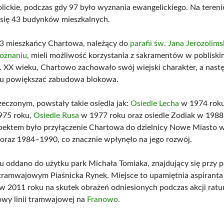
lickie, podczas gdy 97 było wyznania ewangelickiego. Na tereni
się 43 budynków mieszkalnych.
3 mieszkańcy Chartowa, należący do
parafii św. Jana Jerozolims
oznaniu
, mieli możliwość korzystania z sakramentów w pobliskim
0. XX wieku, Chartowo zachowało swój wiejski charakter, a nast
 tu powiększać zabudowa blokowa.
zeczonym, powstały takie osiedla jak:
Osiedle Lecha
w 1974 rok
75 roku,
Osiedle Rusa
w 1977 roku oraz osiedle Zodiak w 1988
pektem było przyłączenie Chartowa do dzielnicy Nowe Miasto w
raz 1984–1990, co znacznie wpłynęło na jego rozwój.
 oddano do użytku park Michała Tomiaka, znajdujący się przy
tramwajowym Piaśnicka Rynek. Miejsce to upamiętnia aspiranta 
 w 2011 roku na skutek obrażeń odniesionych podczas akcji rat
owy linii tramwajowej na
Franowo
.