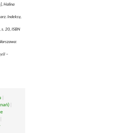
], Halina
arz. Indeksy,
 s. 20, ISBN
 Warszawa:
yśl –
u
|
znań)
|
ze
|
y