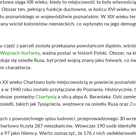
artowa sięga XIII wieku, kiedy to miejscowość ta była własnością
. Obszar ten, pełniący funkcje duchowne, w końcu XVI wieku w
tu poznańskiego w województwie poznańskim. W XIX wieku ter
any wśród kolonistów niemieckich, co wpłynęło na jego demogra
 część z parceli została przekazana powstańcom śląskim, wśród
ę
Wojciech Korfanty
, ważna postać w historii Polski. Obszar, na 
duje się osiedle Rusa, był przed wojną znany jako folwark, co ś
ym charakterze.
u XX wieku Chartowo było miejscowością w powiecie poznańsk
a w 1940 roku zostało przyłączone do Poznania. Historycznie, t
obszar pomiędzy
Chartynią
a ulicą abpa A. Baraniaka. Dziś zamie
siedli, takich jak Tysiąclecia, wieżowce na osiedlu Rusa oraz
Zo
ych z powszechnego spisu ludności, przeprowadzonego 30 wrze
Chartowo liczyła 287 mieszkańców. Wówczas 190 osób identyfi
, a 97 jako Niemcy. Warto zaznaczyć, że 176 z nich zadeklarowa