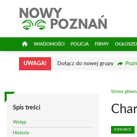
Przejdź
do
treści
WIADOMOŚCI
POLICJA
FIRMY
OGŁOSZE
UWAGA!
Dołącz do nowej grupy
Pozn
Strona główn
Char
Spis treści
Wstęp
DZIELNICE
Historia