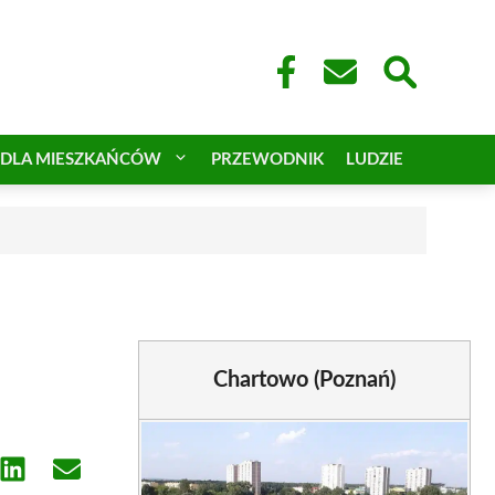
DLA MIESZKAŃCÓW
PRZEWODNIK
LUDZIE
Chartowo (Poznań)
e
Share
Share
on
on