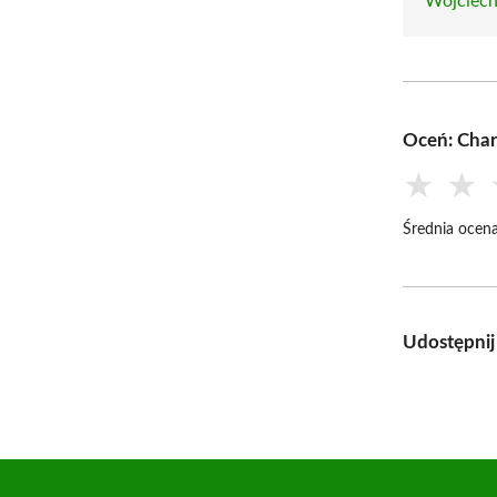
Wojciech
Oceń: Cha
★
★
Średnia ocena
Udostępnij