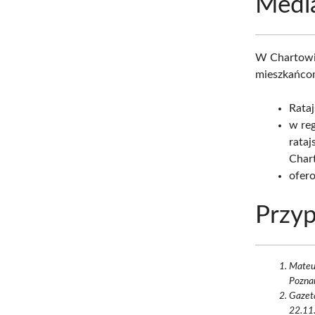
Medi
W Chartowie
mieszkańcom
Rataj
w reg
rataj
Char
ofero
Przyp
Mateu
Poznań
Gazeta
22.11.