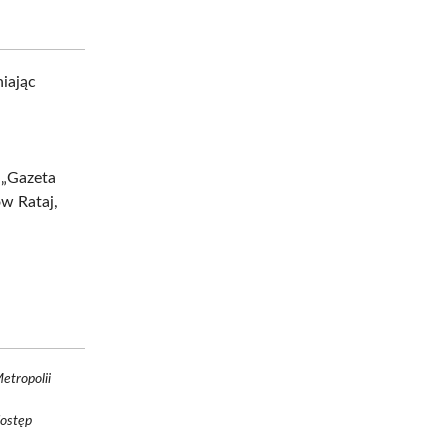
iając
 „Gazeta
ów Rataj,
etropolii
dostęp