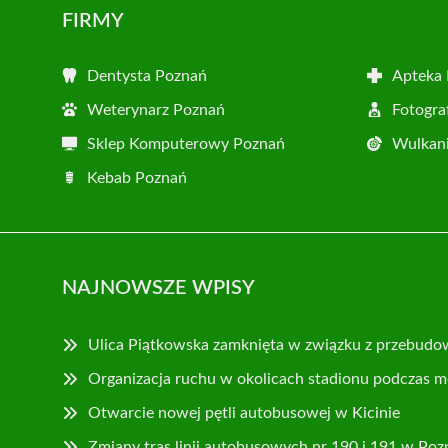
FIRMY
Dentysta Poznań
Apteka
Weterynarz Poznań
Fotogra
Sklep Komputerowy Poznań
Wulkani
Kebab Poznań
NAJNOWSZE WPISY
Ulica Piątkowska zamknięta w związku z przebudo
Organizacja ruchu w okolicach stadionu podczas m
Otwarcie nowej pętli autobusowej w Kicinie
Zmiany tras linii autobusowych nr 190 i 191 w Poz