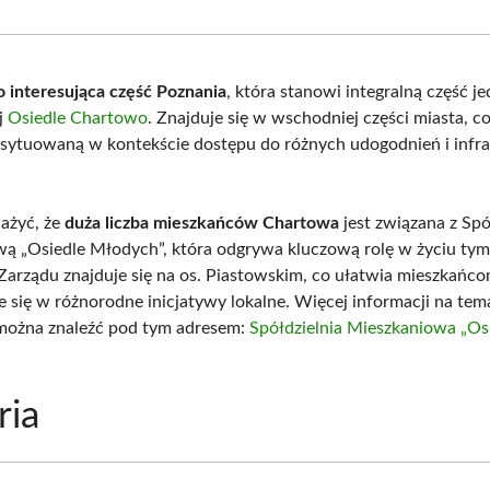
Facebook
X
Pinterest
What
(Twitter)
 interesująca część Poznania
, która stanowi integralną część j
j
Osiedle Chartowo
. Znajduje się w wschodniej części miasta, co
usytuowaną w kontekście dostępu do różnych udogodnień i infra
ażyć, że
duża liczba mieszkańców Chartowa
jest związana z Spó
ą „Osiedle Młodych”, która odgrywa kluczową rolę w życiu tym 
j Zarządu znajduje się na os. Piastowskim, co ułatwia mieszkańco
 się w różnorodne inicjatywy lokalne. Więcej informacji na tema
 można znaleźć pod tym adresem:
Spółdzielnia Mieszkaniowa „Os
ria