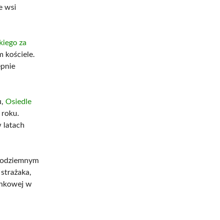
e wsi
kiego za
 kościele.
ępnie
u,
Osiedle
 roku.
 latach
 podziemnym
strażaka,
unkowej w