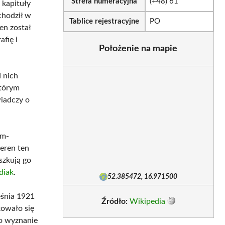
Strefa numeracyjna
(+48) 61
 kapituły
chodził w
Tablice rejestracyjne
PO
en został
fię i
Położenie na mapie
 nich
którym
wiadczy o
im-
eren ten
szkują go
diak
.
52.385472, 16.971500
śnia 1921
Źródło:
Wikipedia
kowało się
ło wyznanie