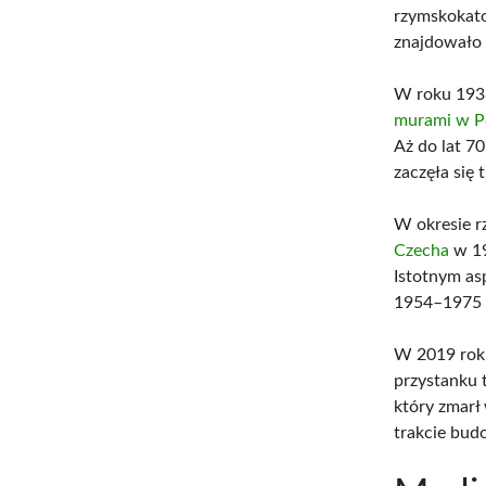
rzymskokato
znajdowało 
W roku 193
murami w P
Aż do lat 7
zaczęła się
W okresie r
Czecha
w 19
Istotnym as
1954–1975 o
W 2019 roku
przystanku 
który zmarł
trakcie bud