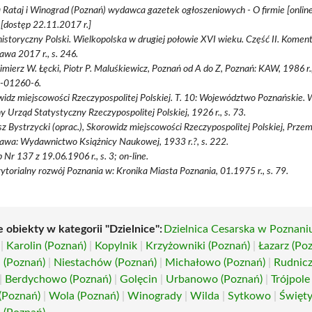
 Rataj i Winograd (Poznań) wydawca gazetek ogłoszeniowych - O firmie [online
[dostęp 22.11.2017 r.]
historyczny Polski. Wielkopolska w drugiej połowie XVI wieku. Część II. Koment
wa 2017 r., s. 246.
mierz W. Łęcki, Piotr P. Maluśkiewicz, Poznań od A do Z, Poznań: KAW, 1986 r.,
-01260-6.
idz miejscowości Rzeczypospolitej Polskiej. T. 10: Województwo Poznańskie.
 Urząd Statystyczny Rzeczypospolitej Polskiej, 1926 r., s. 73.
z Bystrzycki (oprac.), Skorowidz miejscowości Rzeczypospolitej Polskiej, Przem
awa: Wydawnictwo Książnicy Naukowej, 1933 r.?, s. 222.
 Nr 137 z 19.06.1906 r., s. 3; on-line.
rytorialny rozwój Poznania w: Kronika Miasta Poznania, 01.1975 r., s. 79.
 obiekty w kategorii "Dzielnice":
Dzielnica Cesarska w Poznani
|
Karolin (Poznań)
|
Kopylnik
|
Krzyżowniki (Poznań)
|
Łazarz (Po
 (Poznań)
|
Niestachów (Poznań)
|
Michałowo (Poznań)
|
Rudnic
|
Berdychowo (Poznań)
|
Golęcin
|
Urbanowo (Poznań)
|
Trójpole
 (Poznań)
|
Wola (Poznań)
|
Winogrady
|
Wilda
|
Sytkowo
|
Święt