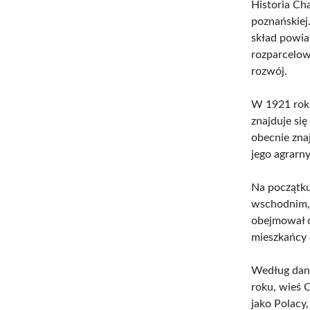
Historia Ch
poznańskiej
skład powia
rozparcelow
rozwój.
W 1921 roku
znajduje si
obecnie znaj
jego agrarn
Na początk
wschodnim, 
obejmował 
mieszkańcy o
Według dan
roku, wieś 
jako Polacy