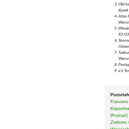
Oferta
Kozak 
Atlas 
Warsza
Włodzi
83-03
Skorow
Główny
Tadeus
Warsz
Postęp
a b Te
Pozostałe
Franowo
Kopanina
(Poznań)
Zieliniec