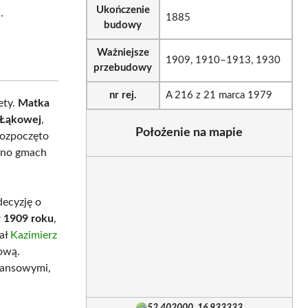
Ukończenie
.
1885
budowy
Ważniejsze
1909, 1910–1913, 1930
przebudowy
nr rej.
A 216 z 21 marca 1979
ety.
Matka
. Łąkowej
,
Położenie na mapie
rozpoczęto
dano gmach
decyzję o
 1909 roku
,
wał
Kazimierz
dową.
sansowymi,
52.402000, 16.933333