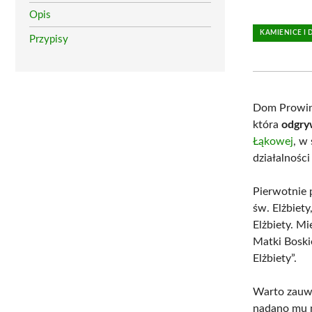
Opis
KAMIENICE I
Przypisy
Dom Prowinc
która
odgryw
Łąkowej
, w
działalnośc
Pierwotnie 
św. Elżbiet
Elżbiety. M
Matki Boski
Elżbiety”.
Warto zauw
nadano mu n