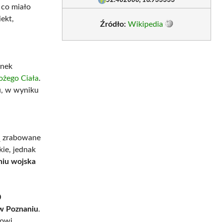
 co miało
ekt,
Źródło:
Wikipedia
ynek
ożego Ciała
.
u, w wyniku
bą zrabowane
kie, jednak
niu wojska
0
 w Poznaniu
.
dowi