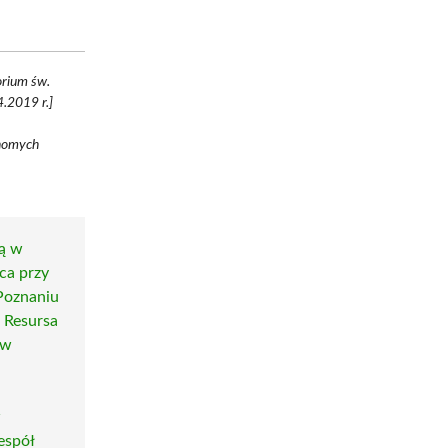
orium św.
4.2019 r.]
chomych
ą w
ca przy
 Poznaniu
|
Resursa
 w
w
espół