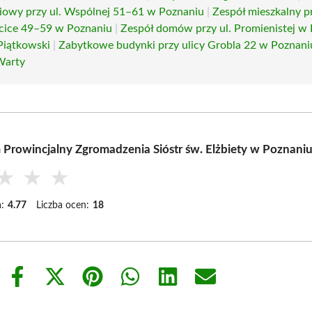
iowy przy ul. Wspólnej 51–61 w Poznaniu
|
Zespół mieszkalny pr
cice 49–59 w Poznaniu
|
Zespół domów przy ul. Promienistej w
Piątkowski
|
Zabytkowe budynki przy ulicy Grobla 22 w Poznani
Warty
Prowincjalny Zgromadzenia Sióstr św. Elżbiety w Poznani
★
★
★
:
4.77
Liczba ocen:
18
Share
Share
Share
Share
Share
Share
on
on
on
on
on
on
Facebook
X
Pinterest
WhatsApp
LinkedIn
Email