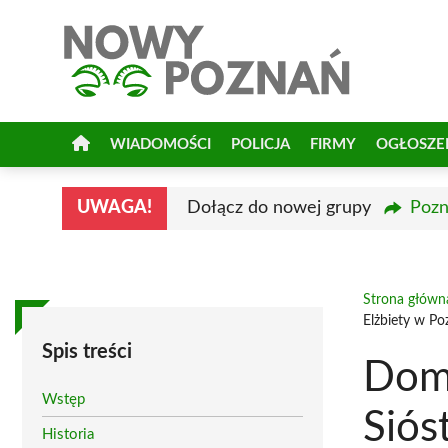
Przejdź
do
treści
WIADOMOŚCI
POLICJA
FIRMY
OGŁOSZE
UWAGA!
Dołącz do nowej grupy
Pozn
Strona główn
Elżbiety w Po
Spis treści
Dom 
Wstęp
Siós
Historia