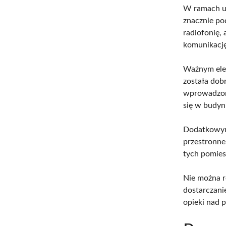
W ramach ud
znacznie po
radiofonię, 
komunikacj
Ważnym elem
została dob
wprowadzono
się w budyn
Dodatkowymi
przestronne
tych pomies
Nie można r
dostarczani
opieki nad 