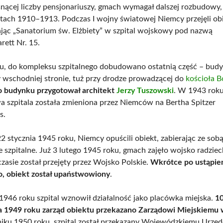
nącej liczby pensjonariuszy, gmach wymagał dalszej rozbudowy,
atach 1910–1913. Podczas I wojny światowej Niemcy przejęli obi
ając „Sanatorium św. Elżbiety” w szpital wojskowy pod nazwą
rett Nr. 15.
, do kompleksu szpitalnego dobudowano ostatnią część – bud
wschodniej stronie, tuż przy drodze prowadzącej do
kościoła B
o budynku przygotował architekt
Jerzy Tuszowski
. W 1943 rok
a szpitala została zmieniona przez Niemców na Bertha Spitzer
s.
22 stycznia 1945 roku, Niemcy opuścili obiekt, zabierając ze so
 szpitalne. Już 3 lutego 1945 roku, gmach zajęło wojsko radziec
zasie został przejęty przez Wojsko Polskie.
Wkrótce po ustąpie
o, obiekt został upaństwowiony
.
1946 roku szpital wznowił działalność jako placówka miejska.
1
a 1949 roku zarząd obiektu przekazano Zarządowi Miejskiemu
iku 1950 roku, szpital został przekazany Wojewódzkiemu Urzę