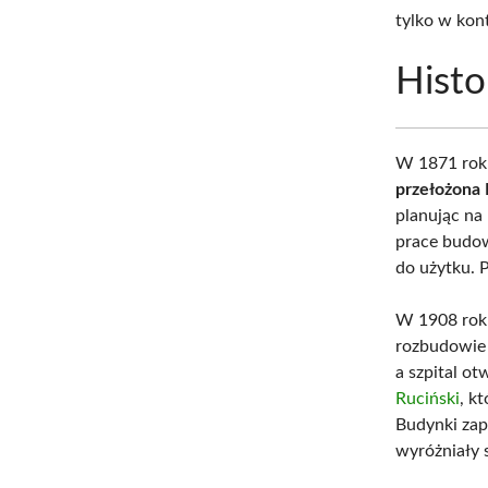
tylko w kon
Histo
W 1871 roku
przełożona 
planując na
prace budow
do użytku. 
W 1908 roku
rozbudowie 
a szpital o
Ruciński
, k
Budynki zap
wyróżniały 