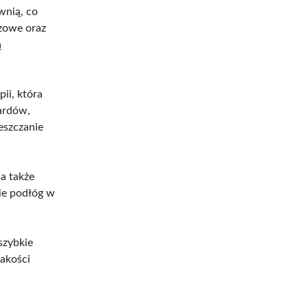
wnią, co
zowe oraz
ą
ii, która
ardów,
eszczanie
a także
ie podłóg w
szybkie
akości