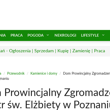
NIA
PRACA
POGODA
NEKROLOGI
LIFESTYLE
ań - Ogłoszenia | Sprzedam | Kupię | Zamienię | Praca
a
/
Przewodnik
/
Kamienice i domy
/
Dom Prowincjalny Zgromadzeni
znaniu
Prowincjalny Zgromadz
tr św. Elżbiety w Poznani