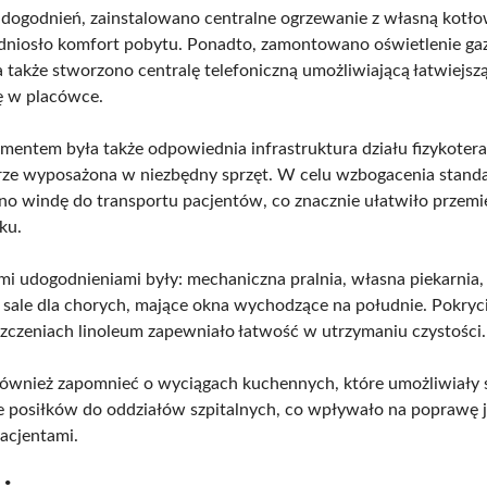
ogodnień, zainstalowano centralne ogrzewanie z własną kotło
dniosło komfort pobytu. Ponadto, zamontowano oświetlenie ga
a także stworzono centralę telefoniczną umożliwiającą łatwiejsz
ę w placówce.
entem była także odpowiednia infrastruktura działu fizykoterap
rze wyposażona w niezbędny sprzęt. W celu wzbogacenia stand
 windę do transportu pacjentów, co znacznie ułatwiło przemi
ku.
 udogodnieniami były: mechaniczna pralnia, własna piekarnia, 
 sale dla chorych, mające okna wychodzące na południe. Pokryc
zczeniach linoleum zapewniało łatwość w utrzymaniu czystości.
ównież zapomnieć o wyciągach kuchennych, które umożliwiały 
e posiłków do oddziałów szpitalnych, co wpływało na poprawę j
pacjentami.