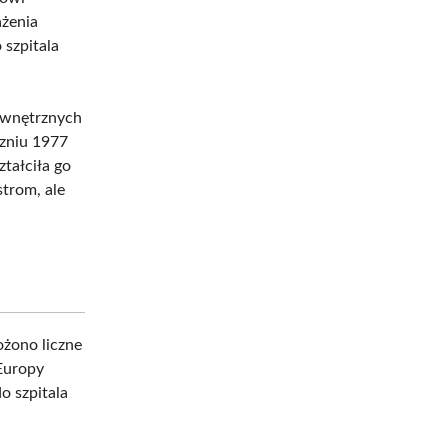
ażenia
 szpitala
ewnętrznych
czniu 1977
ztałciła go
strom, ale
żono liczne
Europy
o szpitala