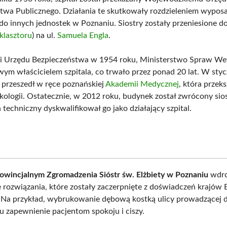
twa Publicznego. Działania te skutkowały rozdzieleniem wypos
do innych jednostek w Poznaniu. Siostry zostały przeniesione do
klasztoru
) na ul.
Samuela Engla
.
ji Urzędu Bezpieczeństwa w 1954 roku, Ministerstwo Spraw W
owym właścicielem szpitala, co trwało przez ponad 20 lat. W sty
t przeszedł w ręce poznańskiej
Akademii Medycznej
, która przeks
nkologii. Ostatecznie, w 2012 roku, budynek został zwrócony sio
n techniczny dyskwalifikował go jako działający szpital.
wincjalnym Zgromadzenia Sióstr św. Elżbiety w Poznaniu
wdro
rozwiązania, które zostały zaczerpnięte z doświadczeń krajów 
 Na przykład, wybrukowanie dębową kostką ulicy prowadzącej d
lu zapewnienie pacjentom spokoju i ciszy.