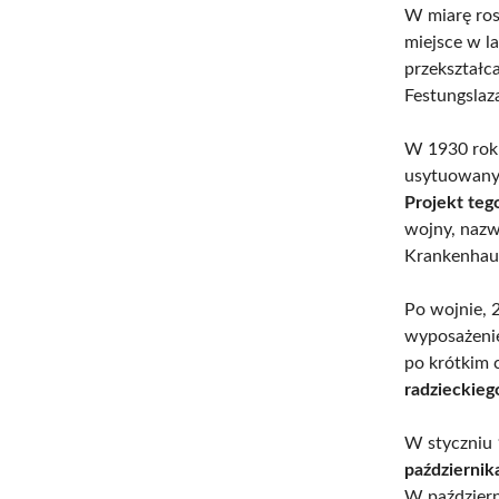
W miarę ros
miejsce w l
przekształc
Festungslaza
W 1930 roku
usytuowany 
Projekt teg
wojny, nazw
Krankenhau
Po wojnie, 
wyposażenie
po krótkim c
radzieckieg
W styczniu 
październik
W październ