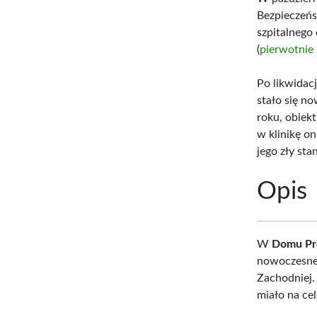
Bezpieczeńs
szpitalnego 
(
pierwotnie 
Po likwidac
stało się n
roku, obiek
w klinikę o
jego zły sta
Opis
W
Domu Pro
nowoczesne 
Zachodniej.
miało na ce