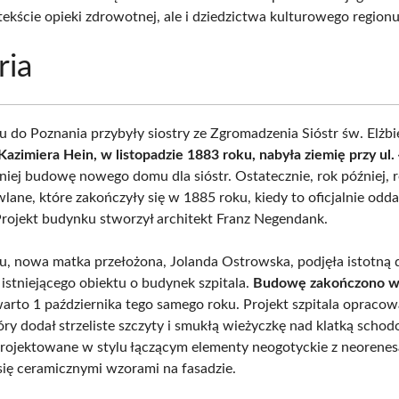
tekście opieki zdrowotnej, ale i dziedzictwa kulturowego regionu
ria
 do Poznania przybyły siostry ze Zgromadzenia Sióstr św. Elżbi
Kazimiera Hein, w listopadzie 1883 roku, nabyła ziemię przy ul
 niej budowę nowego domu dla sióstr. Ostatecznie, rok później, 
lane, które zakończyły się w 1885 roku, kiedy to oficjalnie od
Projekt budynku stworzył architekt Franz Negendank.
, nowa matka przełożona, Jolanda Ostrowska, podjęła istotną 
istniejącego obiektu o budynek szpitala.
Budowę zakończono w
twarto 1 października tego samego roku. Projekt szpitala opraco
tóry dodał strzeliste szczyty i smukłą wieżyczkę nad klatką scho
rojektowane w stylu łączącym elementy neogotyckie z neorene
się ceramicznymi wzorami na fasadzie.