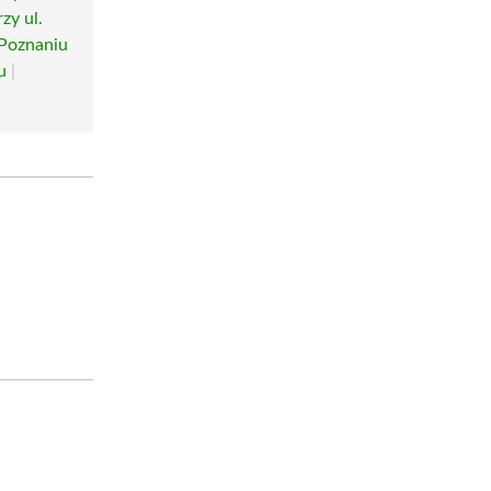
zy ul.
 Poznaniu
u
|
u