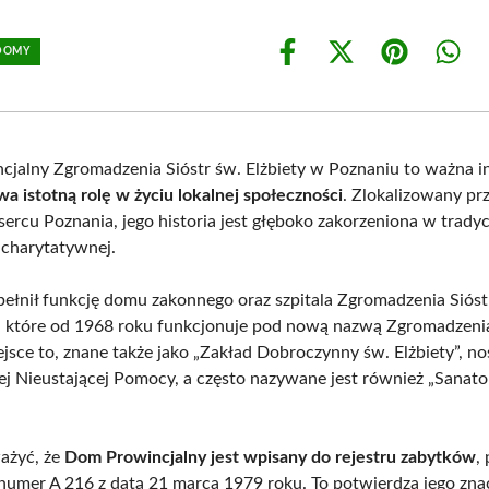
 DOMY
Share
Share
Share
Shar
on
on
on
on
Facebook
X
Pinterest
What
(Twitter)
jalny Zgromadzenia Sióstr św. Elżbiety w Poznaniu to ważna in
a istotną rolę w życiu lokalnej społeczności
. Zlokalizowany pr
 sercu Poznania, jego historia jest głęboko zakorzeniona w tradycj
i charytatywnej.
pełnił funkcję domu zakonnego oraz szpitala Zgromadzenia Sióst
y, które od 1968 roku funkcjonuje pod nową nazwą Zgromadzenia
iejsce to, znane także jako „Zakład Dobroczynny św. Elżbiety”, n
ej Nieustającej Pomocy, a często nazywane jest również „Sanat
ażyć, że
Dom Prowincjalny jest wpisany do rejestru zabytków
,
umer A 216 z datą 21 marca 1979 roku. To potwierdza jego znac