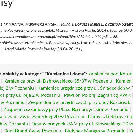
isy
d e f g h AnitaA. Magowska AnitaA., HalinaH. Bogusz HalinaH., Z dziejów Sanat
ty w Poznaniu i jego właścicielek, Muzeum Historii Polski, 2014 r. [dostęp 30.0
/www.actamedicorum.ump.edu.pl/upload/files/AMP-4-2014.pdf, s. 66.
 obiektów na terenie miasta Poznania wpisanych do rejestru zabytków nieru
e], Urząd Miasta Poznania [dostęp 30.04.2019 r.]
e obiekty w kategorii "Kamienice i domy":
Kamienica pod Koron
u
|
Kamienica przy ul. Dąbrowskiego 35/37 w Poznaniu
|
Kamieni
iej 2 w Poznaniu
|
Kamienice urzędnicze przy ul. Śniadeckich w
ca przy ul. Reja 2 w Poznaniu
|
Pawilon Polonji Zagranicą PWK
 w Poznaniu
|
Zespół domów urzędniczych przy ulicy Kościuszki
u
|
Zespół mieszkaniowy przy Placu Bernardyńskim w Poznaniu
|
a przy ul. Zwierzynieckiej 20 w Poznaniu
|
Domy szkieletowe na
h w Poznaniu
|
Dawny budynek UAM przy ul. Słowackiego 20 
u
|
Dom Brandtów w Poznaniu
|
Budynek Marago w Poznaniu
|
Z