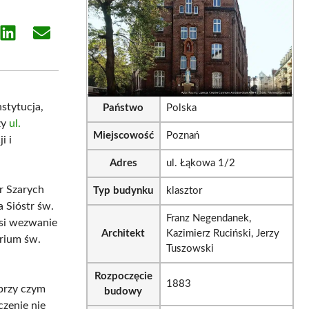
e
Share
Share
on
on
sApp
LinkedIn
Email
stytucja,
Państwo
Polska
zy
ul.
Miejscowość
Poznań
i i
Adres
ul. Łąkowa 1/2
r Szarych
Typ budynku
klasztor
 Sióstr św.
Franz Negendanek,
osi wezwanie
Architekt
Kazimierz Ruciński, Jerzy
orium św.
Tuszowski
Rozpoczęcie
1883
 przy czym
budowy
zenie nie