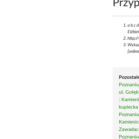
Przyp
a b c 
Elżbie
http:/
Wykaz
[onlin
Pozostał
Poznani
ul. Gołęb
|
Kamieni
kupiecka
Poznani
Kamienic
Zawadac
Poznani