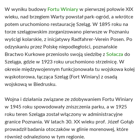
W wyniku budowy
Fortu Winiary
w pierwszej połowie XIX
wieku, nad brzegiem Warty powstał park-ogród, a wkrótce
potem uruchomiono restaurację Szeląg. W 1895 roku na
torze szelągowskim zorganizowano pierwsze w Poznaniu
wyścigi kolarskie, z inicjatywy Radfahrer-Verein Posen. Po
odzyskaniu przez Polskę niepodległości, poznańskie
Bractwo Kurkowe przeniosło swoją siedzibę z
Sołacza
do
Szeląga, gdzie w 1923 roku uruchomiono strzelnicę. W
okresie międzywojennym funkcjonowała tu wojskowa kolej
wąskotorowa, łącząca Szeląg (Fort Winiary) z osadą
wojskową w Biedrusku.
Wojna i działania związane ze zdobywaniem Fortu Winiary
w 1945 roku spowodowały zniszczenia parku, a w 1925
roku teren Szeląga został włączony w administracyjne
granice Poznania. W latach 30. XX wieku prof. Józef Gołąb
prowadził badania otoczaków w glinie morenowej, które
również odnaleziono w tym regionie.