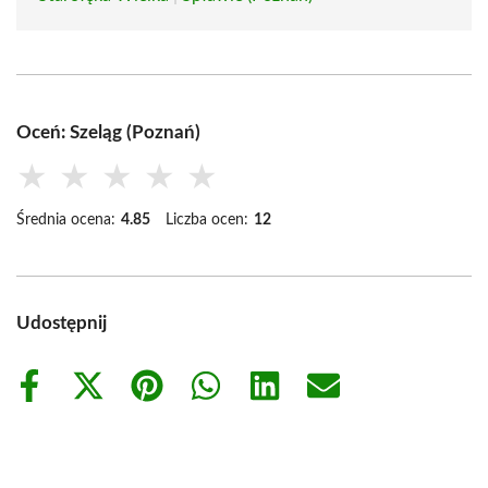
Oceń: Szeląg (Poznań)
★
★
★
★
★
Średnia ocena:
4.85
Liczba ocen:
12
Udostępnij
Share
Share
Share
Share
Share
Share
on
on
on
on
on
on
Facebook
X
Pinterest
WhatsApp
LinkedIn
Email
(Twitter)