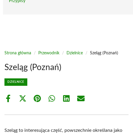
Przypisy
Strona główna
/
Przewodnik
/
Dzielnice
/
Szeląg (Poznań)
Szeląg (Poznań)
DZIELNICE
Share
Share
Share
Share
Share
Share
on
on
on
on
on
on
Facebook
X
Pinterest
WhatsApp
LinkedIn
Email
(Twitter)
Szeląg to interesująca część, powszechnie określana jako