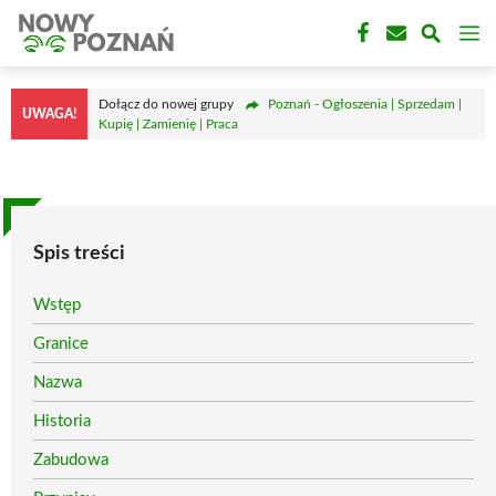
Przejdź
M
do
treści
Dołącz do nowej grupy
Poznań - Ogłoszenia | Sprzedam |
UWAGA!
Kupię | Zamienię | Praca
Spis treści
Wstęp
Granice
Nazwa
Historia
Zabudowa