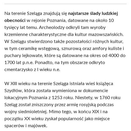
Na terenie Szeląga znajdują się
najstarsze ślady ludzkiej
obecności
w rejonie Poznania, datowane na około 10
tysięcy lat temu. Archeolodzy odkryli tam wyroby
krzemienne charakterystyczne dla kultur mazowszańskich.
W Szelągu stwierdzono także pozostałości różnych kultur,
w tym ceramikę wstęgową, sznurową oraz amfory kuliste i
puchary lejkowate, które są datowane na okres od 4000 do
1700 lat p.n.e. Ponadto, na tym obszarze odkryto
cmentarzysko z I wieku n.e.
W XIII wieku na terenie Szeląga istniała wieś książęca
Szydłów, która została wymieniona w dokumencie
lokacyjnym Poznania z 1253 roku. Niestety, w 1760 roku
Szeląg został zniszczony przez armię rosyjską podczas
wojny siedmioletniej. Mimo tego, w końcu XIX i na
początku XX wieku zyskał popularność jako miejsce
spacerów i majówek.