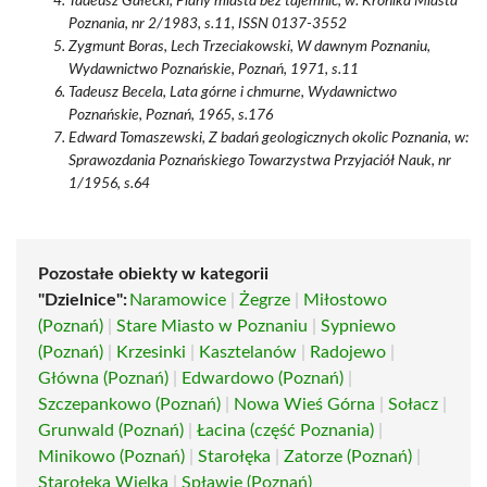
Tadeusz Gałecki, Plany miasta bez tajemnic, w: Kronika Miasta
Poznania, nr 2/1983, s.11, ISSN 0137-3552
Zygmunt Boras, Lech Trzeciakowski, W dawnym Poznaniu,
Wydawnictwo Poznańskie, Poznań, 1971, s.11
Tadeusz Becela, Lata górne i chmurne, Wydawnictwo
Poznańskie, Poznań, 1965, s.176
Edward Tomaszewski, Z badań geologicznych okolic Poznania, w:
Sprawozdania Poznańskiego Towarzystwa Przyjaciół Nauk, nr
1/1956, s.64
Pozostałe obiekty w kategorii
"Dzielnice":
Naramowice
|
Żegrze
|
Miłostowo
(Poznań)
|
Stare Miasto w Poznaniu
|
Sypniewo
(Poznań)
|
Krzesinki
|
Kasztelanów
|
Radojewo
|
Główna (Poznań)
|
Edwardowo (Poznań)
|
Szczepankowo (Poznań)
|
Nowa Wieś Górna
|
Sołacz
|
Grunwald (Poznań)
|
Łacina (część Poznania)
|
Minikowo (Poznań)
|
Starołęka
|
Zatorze (Poznań)
|
Starołęka Wielka
|
Spławie (Poznań)