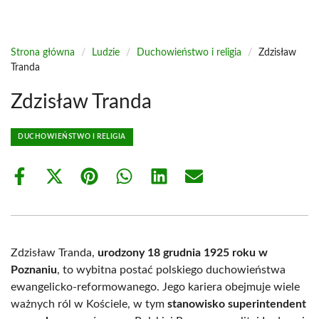
Strona główna
/
Ludzie
/
Duchowieństwo i religia
/
Zdzisław
Tranda
Zdzisław Tranda
DUCHOWIEŃSTWO I RELIGIA
Share
Share
Share
Share
Share
Share
on
on
on
on
on
on
Facebook
X
Pinterest
WhatsApp
LinkedIn
Email
(Twitter)
Zdzisław Tranda,
urodzony 18 grudnia 1925 roku w
Poznaniu
, to wybitna postać polskiego duchowieństwa
ewangelicko-reformowanego. Jego kariera obejmuje wiele
ważnych ról w Kościele, w tym
stanowisko superintendent