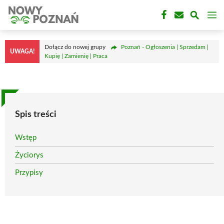
Przejdź
M
do
treści
Dołącz do nowej grupy
Poznań - Ogłoszenia | Sprzedam |
UWAGA!
Kupię | Zamienię | Praca
Spis treści
Wstęp
Życiorys
Przypisy