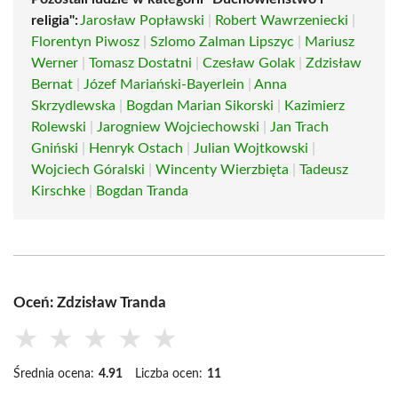
religia":
Jarosław Popławski
|
Robert Wawrzeniecki
|
Florentyn Piwosz
|
Szlomo Zalman Lipszyc
|
Mariusz
Werner
|
Tomasz Dostatni
|
Czesław Golak
|
Zdzisław
Bernat
|
Józef Mariański-Bayerlein
|
Anna
Skrzydlewska
|
Bogdan Marian Sikorski
|
Kazimierz
Rolewski
|
Jarogniew Wojciechowski
|
Jan Trach
Gniński
|
Henryk Ostach
|
Julian Wojtkowski
|
Wojciech Góralski
|
Wincenty Wierzbięta
|
Tadeusz
Kirschke
|
Bogdan Tranda
Oceń: Zdzisław Tranda
★
★
★
★
★
Średnia ocena:
4.91
Liczba ocen:
11