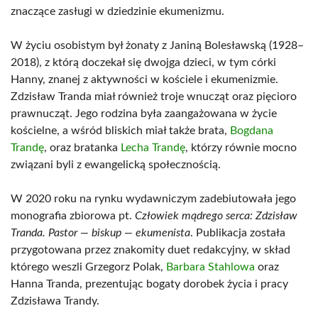
znaczące zasługi w dziedzinie ekumenizmu.
W życiu osobistym był żonaty z Janiną Bolesławską (1928–
2018), z którą doczekał się dwojga dzieci, w tym córki
Hanny, znanej z aktywności w kościele i ekumenizmie.
Zdzisław Tranda miał również troje wnucząt oraz pięcioro
prawnucząt. Jego rodzina była zaangażowana w życie
kościelne, a wśród bliskich miał także brata,
Bogdana
Trandę
, oraz bratanka
Lecha Trandę
, którzy równie mocno
związani byli z ewangelicką społecznością.
W 2020 roku na rynku wydawniczym zadebiutowała jego
monografia zbiorowa pt.
Człowiek mądrego serca: Zdzisław
Tranda. Pastor — biskup — ekumenista
. Publikacja została
przygotowana przez znakomity duet redakcyjny, w skład
którego weszli Grzegorz Polak,
Barbara Stahlowa
oraz
Hanna Tranda, prezentując bogaty dorobek życia i pracy
Zdzisława Trandy.