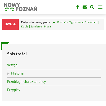
Przejdź
M
do
treści
Dołącz do nowej grupy
Poznań - Ogłoszenia | Sprzedam |
UWAGA!
Kupię | Zamienię | Praca
Spis treści
Wstęp
Historia
Przebieg i charakter ulicy
Przypisy