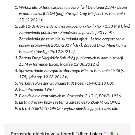
Wykaz ulic układu uzupelniajacego, [w:] Działania ZDM - Drogi
w administracji ZDM [pdf], Zarząd Dróg Miejskich w Poznaniu,
25.12.2021 r.
zal-12-dz-05-ewidencja-drog-poznan.xlsx ( xlsx - 1.33 MB ), [w:]
Zamówienia publiczne - Zamówienia powyżej 30 tys € -
Zamówienia po terminie składania ofert - Letnie oczyszczanie
pasów drogowych 2018-2019 [xlsx], Zarząd Dróg Miejskich w
Poznaniu [dostęp 25.12.2021 r.]
Zarząd Dróg Miejskich: Spis dróg publicznych w administracji
ZDM w formacie Excel. [dostęp 12.08.2012 r.]
Sprawozdanie Zarządu Stołecznego Miasta Poznania 1936 (s.
178). [dostęp 12.08.2012 r.]
Verkehrsplan der Gauhaupstadt Posen 1944, 1:10 000
Plan Poznania 1950
Plan dzielnic centralnych m. Poznania, CUGiK, PPWK 1956
Lista adresów bazy systemu adresowego ZGiKM GEOPOZ
a b c d ZGiKM GEOPOZ - wykaz nieistniejących nazw ulic
Pozostałe obiekty w kategorii "Ulice i place":
Ulica