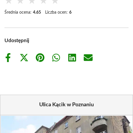
★
★
★
★
★
Średnia ocena:
4.65
Liczba ocen:
6
Udostępnij
Share
Share
Share
Share
Share
Share
on
on
on
on
on
on
Facebook
X
Pinterest
WhatsApp
LinkedIn
Email
(Twitter)
Ulica Kącik w Poznaniu