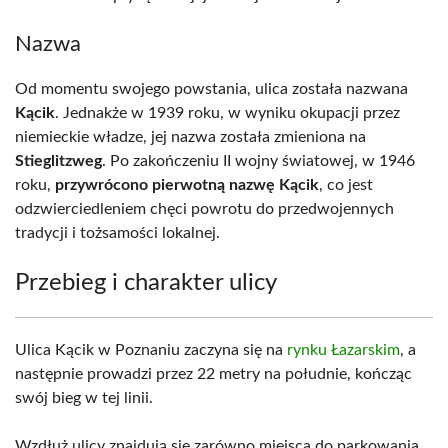
Nazwa
Od momentu swojego powstania, ulica została nazwana
Kącik
. Jednakże w 1939 roku, w wyniku okupacji przez
niemieckie władze, jej nazwa została zmieniona na
Stieglitzweg
. Po zakończeniu II wojny światowej, w 1946
roku,
przywrócono pierwotną nazwę Kącik
, co jest
odzwierciedleniem chęci powrotu do przedwojennych
tradycji i tożsamości lokalnej.
Przebieg i charakter ulicy
Ulica Kącik w Poznaniu zaczyna się na
rynku Łazarskim
, a
następnie prowadzi przez 22 metry na południe, kończąc
swój bieg w tej linii.
Wzdłuż ulicy znajdują się zarówno miejsca do parkowania,