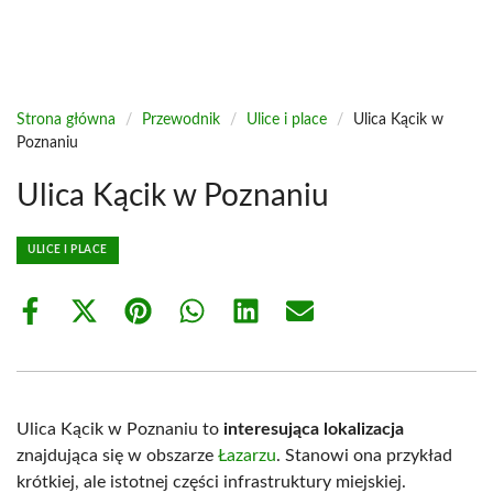
Strona główna
/
Przewodnik
/
Ulice i place
/
Ulica Kącik w
Poznaniu
Ulica Kącik w Poznaniu
ULICE I PLACE
Share
Share
Share
Share
Share
Share
on
on
on
on
on
on
Facebook
X
Pinterest
WhatsApp
LinkedIn
Email
(Twitter)
Ulica Kącik w Poznaniu to
interesująca lokalizacja
znajdująca się w obszarze
Łazarzu
. Stanowi ona przykład
krótkiej, ale istotnej części infrastruktury miejskiej.