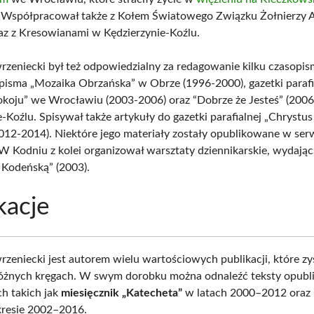
 Współpracował także z Kołem Światowego Związku Żołnierzy A
az z Kresowianami w Kędzierzynie-Koźlu.
zeniecki był też odpowiedzialny za redagowanie kilku czasopis
 pisma „Mozaika Obrzańska” w Obrze (1996-2000), gazetki parafi
koju” we Wrocławiu (2003-2006) oraz “Dobrze że Jesteś” (200
-Koźlu. Spisywał także artykuły do gazetki parafialnej „Chrystus
012-2014). Niektóre jego materiały zostały opublikowane w serw
. W Kodniu z kolei organizował warsztaty dziennikarskie, wydając
Kodeńską” (2003).
kacje
zeniecki jest autorem wielu wartościowych publikacji, które zy
różnych kręgach. W swym dorobku można odnaleźć teksty opub
h takich jak
miesięcznik „Katecheta”
w latach 2000–2012 oraz
resie 2002–2016.