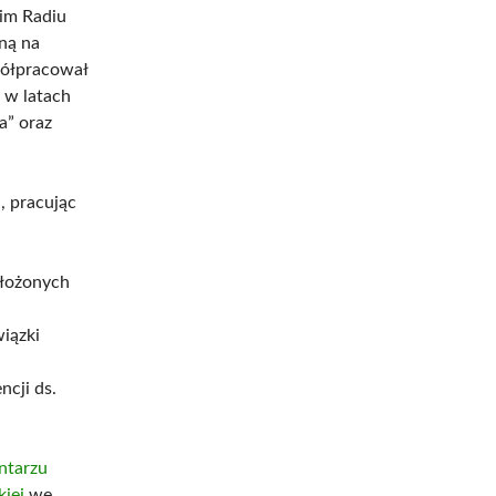
kim Radiu
ną na
półpracował
, w latach
a” oraz
, pracując
ełożonych
iązki
ncji ds.
ntarzu
kiej
we