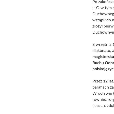
Po zakończe
I LO w tym 
Duchownego
wstąpił do 
złożył pier
Duchownym 
8 września 
diakonatu, 
magisterska
Ruchu Odno
polskojęzyc
Przez 12 la
parafiach z
Wrocławiu (
również rol
liceach, zd