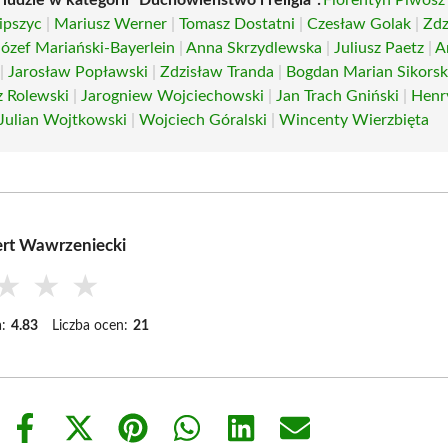
ipszyc
|
Mariusz Werner
|
Tomasz Dostatni
|
Czesław Golak
|
Zdz
Józef Mariański-Bayerlein
|
Anna Skrzydlewska
|
Juliusz Paetz
|
A
|
Jarosław Popławski
|
Zdzisław Tranda
|
Bogdan Marian Sikorsk
z Rolewski
|
Jarogniew Wojciechowski
|
Jan Trach Gniński
|
Henr
Julian Wojtkowski
|
Wojciech Góralski
|
Wincenty Wierzbięta
rt Wawrzeniecki
★
★
★
:
4.83
Liczba ocen:
21
Share
Share
Share
Share
Share
Share