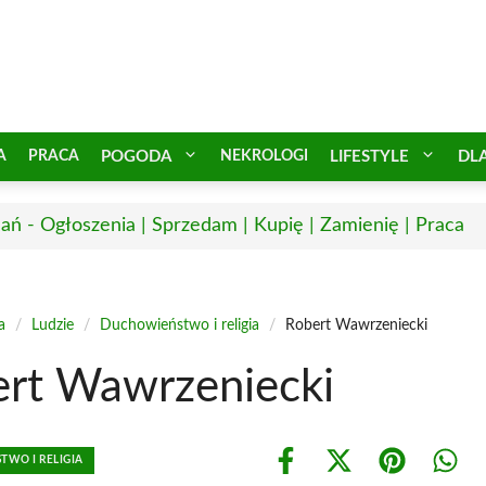
A
PRACA
POGODA
NEKROLOGI
LIFESTYLE
DL
ań - Ogłoszenia | Sprzedam | Kupię | Zamienię | Praca
a
/
Ludzie
/
Duchowieństwo i religia
/
Robert Wawrzeniecki
rt Wawrzeniecki
WO I RELIGIA
Share
Share
Share
Shar
on
on
on
on