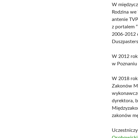
W międzycza
Rodzina we 
antenie TV
z portalem “
2006-2012 d
Duszpasters
W 2012 roku
w Poznaniu 
W 2018 roku
Zakonów Męs
wykonawczeg
dyrektora, 
Międzyzakon
zakonów męs
Uczestniczy
Osobowick