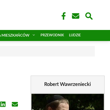
A MIESZKAŃCÓW
PRZEWODNIK
LUDZIE
Robert Wawrzeniecki
e
Share
Share
on
on