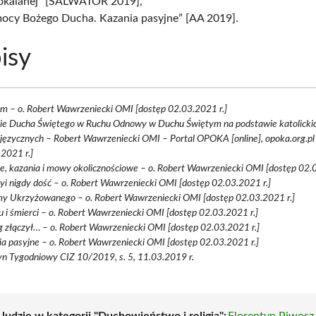
okalanej” [SALWATOR 2019],
ocy Bożego Ducha. Kazania pasyjne” [AA 2019].
isy
m – o. Robert Wawrzeniecki OMI [dostęp 02.03.2021 r.]
ie Ducha Świętego w Ruchu Odnowy w Duchu Świętym na podstawie katolickich
języcznych – Robert Wawrzeniecki OMI – Portal OPOKA [online], opoka.org.pl
2021 r.]
e, kazania i mowy okolicznościowe – o. Robert Wawrzeniecki OMI [dostęp 02.0
i nigdy dość – o. Robert Wawrzeniecki OMI [dostęp 02.03.2021 r.]
my Ukrzyżowanego – o. Robert Wawrzeniecki OMI [dostęp 02.03.2021 r.]
u i śmierci – o. Robert Wawrzeniecki OMI [dostęp 02.03.2021 r.]
 złączył… – o. Robert Wawrzeniecki OMI [dostęp 02.03.2021 r.]
a pasyjne – o. Robert Wawrzeniecki OMI [dostęp 02.03.2021 r.]
yn Tygodniowy CIZ 10/2019, s. 5, 11.03.2019 r.
 ludzie w kategorii "Duchowieństwo i religia":
Florentyn Piwosz