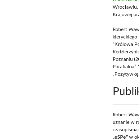
Wrocławiu.
Krajowej or
Robert Wawr
kleryckiego
“Królowa Po
Kędzierzynie
Poznaniu (2
Parafialna”
„Pozytywkę 
Publi
Robert Wawr
uznanie w 
czasopismac
„eSPe”
w ok