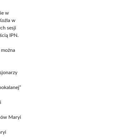
nie w
Koźla w
ch sesji
ścią IPN.
m można
sjonarzy
pokalanej”
i
atów Maryi
ryi