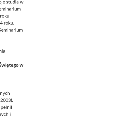
je studia w
Seminarium
 roku
4 roku,
 Seminarium
nia
 Świętego w
żnych
-2003),
pełnił
nych i