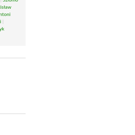
isław
ntoni
i
|
yk