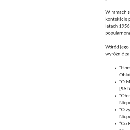
W ramach sw
kontekście 
latach 1956
popularnona
Wśród jego 
wyróżnić zar
“Hom
Oblat
“O M
[SAL
“Gło
Niep
“O ż
Niep
“Co B