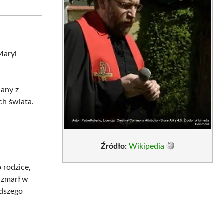
sApp
LinkedIn
Email
Maryi
nany z
ch świata.
Źródło:
Wikipedia
 rodzice,
, zmarł w
odszego