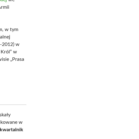
rmii
m, w tym
alnej
6-2012) w
 Król” w
isie „Prasa
skały
likowane w
kwartalnik