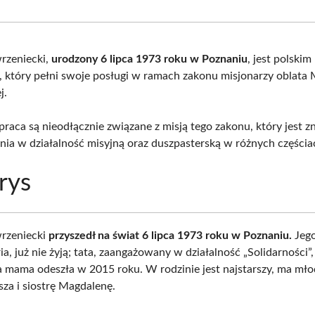
Facebook
X
Pinterest
What
(Twitter)
rzeniecki,
urodzony 6 lipca 1973 roku w Poznaniu
, jest polskim
, który pełni swoje posługi w ramach zakonu misjonarzy oblata 
j.
 praca są nieodłącznie związane z misją tego zakonu, który jest z
ia w działalność misyjną oraz duszpasterską w różnych częścia
rys
rzeniecki
przyszedł na świat 6 lipca 1973 roku w Poznaniu.
Jego
a, już nie żyją; tata, zaangażowany w działalność „Solidarności”
a mama odeszła w 2015 roku. W rodzinie jest najstarszy, ma mł
sza i siostrę Magdalenę.