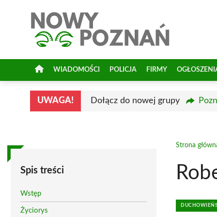
Przejdź
do
treści
WIADOMOŚCI
POLICJA
FIRMY
OGŁOSZENI
UWAGA!
Dołącz do nowej grupy
Pozn
Strona główn
Robe
Spis treści
Wstęp
DUCHOWIEŃST
Życiorys