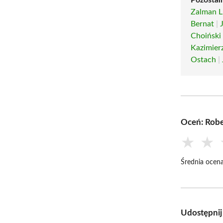
Zalman L
Bernat
|
Choiński
Kazimier
Ostach
|
Oceń: Robe
★
★
Średnia ocena
Udostępnij