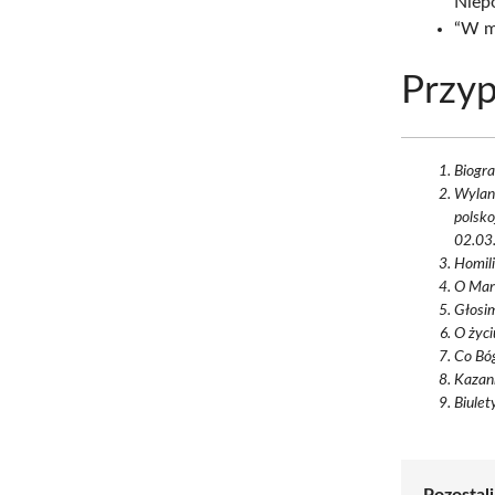
Niep
“W m
Przyp
Biogra
Wylan
polsko
02.03.
Homili
O Mary
Głosi
O życi
Co Bóg
Kazani
Biulet
Pozostali