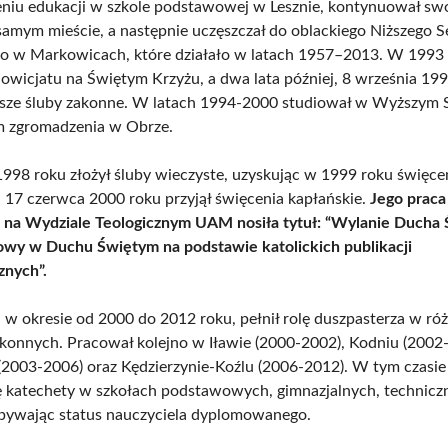
niu edukacji w szkole podstawowej w Lesznie, kontynuował swo
samym mieście, a następnie uczęszczał do oblackiego Niższego 
 w Markowicach, które działało w latach 1957–2013. W 1993
nowicjatu na Świętym Krzyżu, a dwa lata później, 8 września 199
wsze śluby zakonne. W latach 1994-2000 studiował w Wyższym
zgromadzenia w Obrze.
1998 roku złożył śluby wieczyste, uzyskując w 1999 roku święce
a 17 czerwca 2000 roku przyjął święcenia kapłańskie.
Jego praca
 na Wydziale Teologicznym UAM nosiła tytuł: “Wylanie Ducha
wy w Duchu Świętym na podstawie katolickich publikacji
znych”.
t, w okresie od 2000 do 2012 roku, pełnił rolę duszpasterza w ró
akonnych. Pracował kolejno w Iławie (2000-2002), Kodniu (2002
2003-2006) oraz Kędzierzynie-Koźlu (2006-2012). W tym czasie 
ę katechety w szkołach podstawowych, gimnazjalnych, technicz
obywając status nauczyciela dyplomowanego.