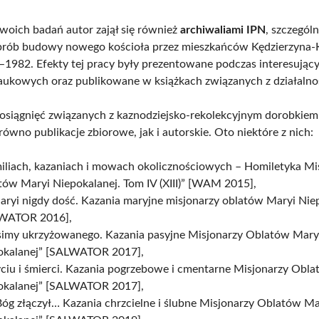
oich badań autor zajął się również
archiwaliami IPN
, szczegól
prób budowy nowego kościoła przez mieszkańców Kędzierzyna-
–1982. Efekty tej pracy były prezentowane podczas interesujący
ukowych oraz publikowane w książkach związanych z działalno
osiągnięć związanych z kaznodziejsko-rekolekcyjnym dorobkie
ówno publikacje zbiorowe, jak i autorskie. Oto niektóre z nich:
iliach, kazaniach i mowach okolicznościowych – Homiletyka Mi
ów Maryi Niepokalanej. Tom IV (XIII)” [WAM 2015],
aryi nigdy dość. Kazania maryjne misjonarzy oblatów Maryi Nie
WATOR 2016],
simy ukrzyżowanego. Kazania pasyjne Misjonarzy Oblatów Mary
okalanej” [SALWATOR 2017],
yciu i śmierci. Kazania pogrzebowe i cmentarne Misjonarzy Obl
okalanej” [SALWATOR 2017],
óg złączył… Kazania chrzcielne i ślubne Misjonarzy Oblatów Ma