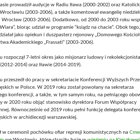
sie prowadził audycje w Radiu Iława (2000-2002) oraz Katolic
Wrocławiu (2003-2006), a także komentował ewangelię niedziel
P Wrocław (2003-2006). Dodatkowo, od 2000 do 2003 roku ws
Wiara”, biorąc udział w programie “ksiądz na chacie”. Obok tego
ziałał jako opiekun i duszpasterz rejonowy „Domowego Kościoł
twa Akademickiego „Frassati” (2003-2006).
 rozpoczął 7-letni okres jako misjonarz ludowy i rekolekcjonista
(2012-2014) oraz Iławie (2014-2019).
 przeszedł do pracy w sekretariacie Konferencji Wyższych Prz
kich w Polsce. W 2019 roku został powołany na sekretarza
o konferencji, a także, w tym samym roku, na pełniącego obow
by w 2020 roku objąć stanowisko dyrektora Forum Współpracy
nej. Równocześnie od 2019 roku pełni funkcję delegata konfere
kich w archidiecezji warszawskiej.
ł w ceremonii pochówku ofiar represji komunistycznych na
Cme
im
we Wrocławiu, które straciły życie w
więzieniu na Kleczkows