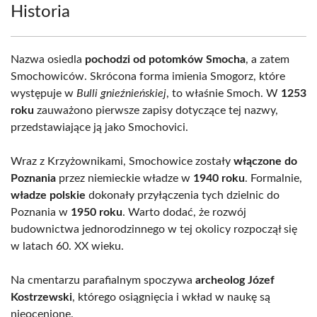
Historia
Nazwa osiedla
pochodzi od potomków Smocha
, a zatem
Smochowiców. Skrócona forma imienia Smogorz, które
występuje w
Bulli gnieźnieńskiej
, to właśnie Smoch. W
1253
roku
zauważono pierwsze zapisy dotyczące tej nazwy,
przedstawiające ją jako Smochovici.
Wraz z Krzyżownikami, Smochowice zostały
włączone do
Poznania
przez niemieckie władze w
1940 roku
. Formalnie,
władze polskie
dokonały przyłączenia tych dzielnic do
Poznania w
1950 roku
. Warto dodać, że rozwój
budownictwa jednorodzinnego w tej okolicy rozpoczął się
w latach 60. XX wieku.
Na cmentarzu parafialnym spoczywa
archeolog Józef
Kostrzewski
, którego osiągnięcia i wkład w naukę są
nieocenione.