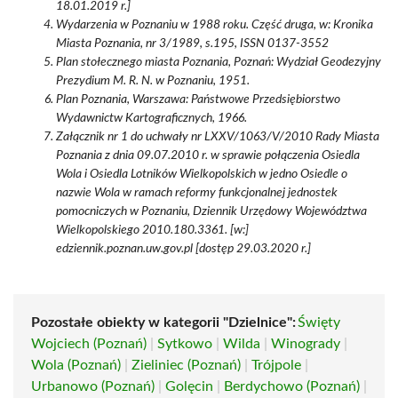
18.01.2019 r.]
Wydarzenia w Poznaniu w 1988 roku. Część druga, w: Kronika
Miasta Poznania, nr 3/1989, s.195, ISSN 0137-3552
Plan stołecznego miasta Poznania, Poznań: Wydział Geodezyjny
Prezydium M. R. N. w Poznaniu, 1951.
Plan Poznania, Warszawa: Państwowe Przedsiębiorstwo
Wydawnictw Kartograficznych, 1966.
Załącznik nr 1 do uchwały nr LXXV/1063/V/2010 Rady Miasta
Poznania z dnia 09.07.2010 r. w sprawie połączenia Osiedla
Wola i Osiedla Lotników Wielkopolskich w jedno Osiedle o
nazwie Wola w ramach reformy funkcjonalnej jednostek
pomocniczych w Poznaniu, Dziennik Urzędowy Województwa
Wielkopolskiego 2010.180.3361. [w:]
edziennik.poznan.uw.gov.pl [dostęp 29.03.2020 r.]
Pozostałe obiekty w kategorii "Dzielnice":
Święty
Wojciech (Poznań)
|
Sytkowo
|
Wilda
|
Winogrady
|
Wola (Poznań)
|
Zieliniec (Poznań)
|
Trójpole
|
Urbanowo (Poznań)
|
Golęcin
|
Berdychowo (Poznań)
|