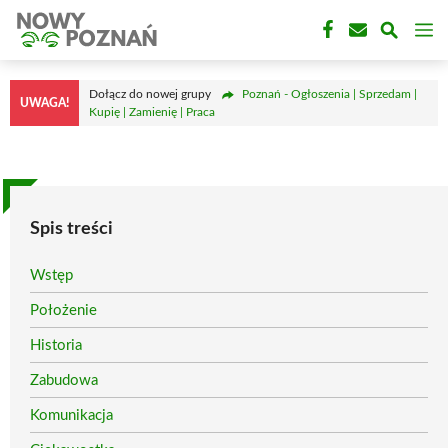
Przejdź
M
do
treści
Dołącz do nowej grupy
Poznań - Ogłoszenia | Sprzedam |
UWAGA!
Kupię | Zamienię | Praca
Spis treści
Wstęp
Położenie
Historia
Zabudowa
Komunikacja