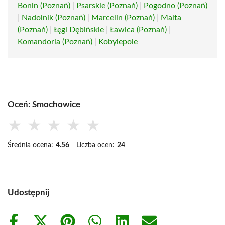
Bonin (Poznań)
|
Psarskie (Poznań)
|
Pogodno (Poznań)
|
Nadolnik (Poznań)
|
Marcelin (Poznań)
|
Malta
(Poznań)
|
Łęgi Dębińskie
|
Ławica (Poznań)
|
Komandoria (Poznań)
|
Kobylepole
Oceń: Smochowice
★
★
★
★
★
Średnia ocena:
4.56
Liczba ocen:
24
Udostępnij
Share
Share
Share
Share
Share
Share