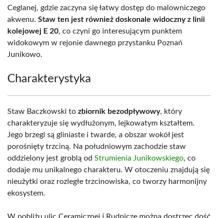
Ceglanej, gdzie zaczyna się łatwy dostęp do malowniczego
akwenu.
Staw ten jest również doskonale widoczny z linii
kolejowej E 20
, co czyni go interesującym punktem
widokowym w rejonie dawnego przystanku Poznań
Junikowo.
Charakterystyka
Staw Baczkowski to
zbiornik bezodpływowy
, który
charakteryzuje się wydłużonym, lejkowatym kształtem.
Jego brzegi są gliniaste i twarde, a obszar wokół jest
porośnięty trzciną. Na południowym zachodzie staw
oddzielony jest groblą od
Strumienia Junikowskiego
, co
dodaje mu unikalnego charakteru. W otoczeniu znajdują się
nieużytki oraz rozległe trzcinowiska, co tworzy harmonijny
ekosystem.
W pobliżu ulic Ceramicznej i Rudnicze można dostrzec dość