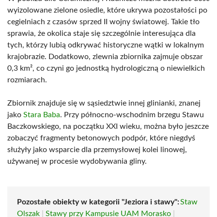
wyizolowane zielone osiedle, które ukrywa pozostałości po
cegielniach z czasów sprzed II wojny światowej. Takie tło
sprawia, że okolica staje się szczególnie interesująca dla
tych, którzy lubią odkrywać historyczne wątki w lokalnym
krajobrazie. Dodatkowo, zlewnia zbiornika zajmuje obszar
0,3 km², co czyni go jednostką hydrologiczną o niewielkich
rozmiarach.
Zbiornik znajduje się w sąsiedztwie innej glinianki, znanej
jako
Stara Baba
. Przy północno-wschodnim brzegu Stawu
Baczkowskiego, na początku XXI wieku, można było jeszcze
zobaczyć fragmenty betonowych podpór, które niegdyś
służyły jako wsparcie dla przemysłowej kolei linowej,
używanej w procesie wydobywania gliny.
Pozostałe obiekty w kategorii "Jeziora i stawy":
Staw
Olszak
|
Stawy przy Kampusie UAM Morasko
|