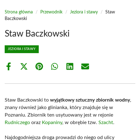
Strona główna
/
Przewodnik
/
Jeziora i stawy
/
Staw
Baczkowski
Staw Baczkowski
JEZIORA I STAWY
Share
Share
Share
Share
Share
Share
on
on
on
on
on
on
Facebook
X
Pinterest
WhatsApp
LinkedIn
Email
(Twitter)
Staw Baczkowski to
wyjątkowy sztuczny zbiornik wodny
,
znany również jako glinianka, który znajduje się w
Poznaniu. Zbiornik ten usytuowany jest w rejonie
Rudniczego
oraz
Kopaniny
, w obrębie tzw.
Szacht
.
Najdogodniejsza droga prowadzi do niego od ulicy