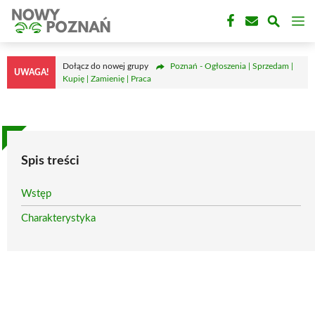
Przejdź
M
do
treści
Dołącz do nowej grupy
Poznań - Ogłoszenia | Sprzedam |
UWAGA!
Kupię | Zamienię | Praca
Spis treści
Wstęp
Charakterystyka