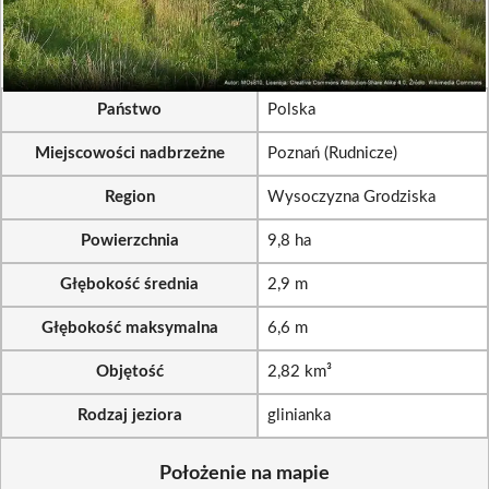
Państwo
Polska
Miejscowości nadbrzeżne
Poznań (Rudnicze)
Region
Wysoczyzna Grodziska
Powierzchnia
9,8 ha
Głębokość średnia
2,9 m
Głębokość maksymalna
6,6 m
Objętość
2,82 km³
Rodzaj jeziora
glinianka
Położenie na mapie