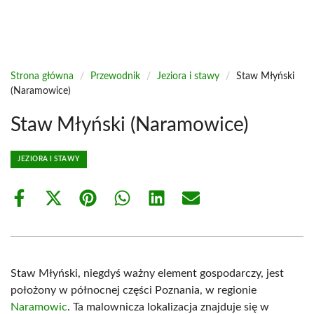
Strona główna
/
Przewodnik
/
Jeziora i stawy
/
Staw Młyński
(Naramowice)
Staw Młyński (Naramowice)
JEZIORA I STAWY
Share
Share
Share
Share
Share
Share
on
on
on
on
on
on
Facebook
X
Pinterest
WhatsApp
LinkedIn
Email
(Twitter)
Staw Młyński, niegdyś ważny element gospodarczy, jest
położony w północnej części Poznania, w regionie
Naramowic
. Ta malownicza lokalizacja znajduje się w