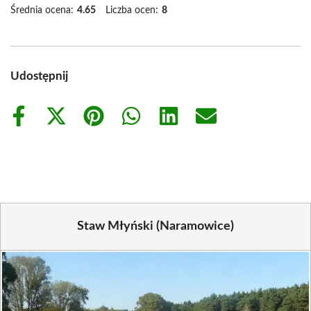
Średnia ocena:
4.65
Liczba ocen:
8
Udostępnij
Share
Share
Share
Share
Share
Share
on
on
on
on
on
on
Facebook
X
Pinterest
WhatsApp
LinkedIn
Email
(Twitter)
Staw Młyński (Naramowice)