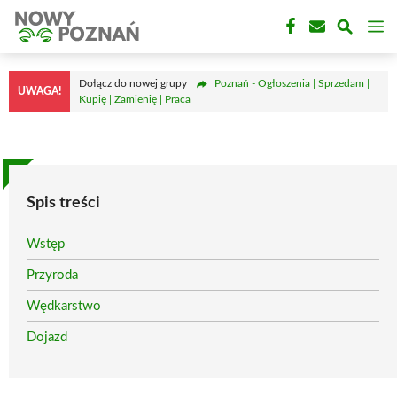
Przejdź
M
do
treści
Dołącz do nowej grupy
Poznań - Ogłoszenia | Sprzedam |
UWAGA!
Kupię | Zamienię | Praca
Spis treści
Wstęp
Przyroda
Wędkarstwo
Dojazd