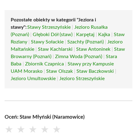
Pozostałe obiekty w kategorii "Jeziora i
stawy":
Stawy Strzeszyńskie
|
Jezioro Rusałka
(Poznań)
|
Głęboki Dół (staw)
|
Karpętaj
|
Kajka
|
Staw
Rozlany
|
Stawy Sołackie
|
Szachty (Poznań)
|
Jezioro
Maltańskie
|
Staw Kachlarski
|
Staw Antoninek
|
Staw
Browarny (Poznań)
|
Zimna Woda (Poznań)
|
Stara
Baba
|
Zbiornik Czapnica
|
Stawy przy Kampusie
UAM Morasko
|
Staw Olszak
|
Staw Baczkowski
|
Jezioro Umultowskie
|
Jezioro Strzeszyńskie
Oceń: Staw Młyński (Naramowice)
★
★
★
★
★