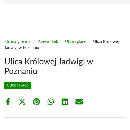
Strona główna
/
Przewodnik
/
Ulice i place
/
Ulica Królowej
Jadwigi w Poznaniu
Ulica Królowej Jadwigi w
Poznaniu
ULICE I PLACE
Share
Share
Share
Share
Share
Share
on
on
on
on
on
on
Facebook
X
Pinterest
WhatsApp
LinkedIn
Email
(Twitter)