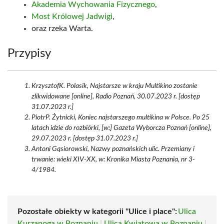
Akademia Wychowania Fizycznego
,
Most Królowej Jadwigi
,
oraz rzeka Warta.
Przypisy
KrzysztofK. Polasik, Najstarsze w kraju Multikino zostanie
zlikwidowane [online], Radio Poznań, 30.07.2023 r. [dostęp
31.07.2023 r.]
PiotrP. Żytnicki, Koniec najstarszego multikina w Polsce. Po 25
latach idzie do rozbiórki, [w:] Gazeta Wyborcza Poznań [online],
29.07.2023 r. [dostęp 31.07.2023 r.]
Antoni Gąsiorowski, Nazwy poznańskich ulic. Przemiany i
trwanie: wieki XIV-XX, w: Kronika Miasta Poznania, nr 3-
4/1984.
Pozostałe obiekty w kategorii "Ulice i place":
Ulica
Kurzanoga w Poznaniu
|
Ulica Kwiatowa w Poznaniu
|