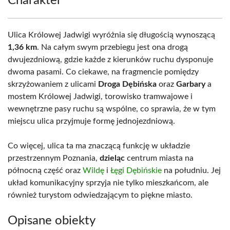
Charakter
Ulica Królowej Jadwigi wyróżnia się długością wynoszącą
1,36 km
. Na całym swym przebiegu jest ona drogą
dwujezdniową, gdzie każde z kierunków ruchu dysponuje
dwoma pasami. Co ciekawe, na fragmencie pomiędzy
skrzyżowaniem z ulicami
Droga Dębińska
oraz
Garbary
a
mostem Królowej Jadwigi, torowisko tramwajowe i
wewnętrzne pasy ruchu są wspólne, co sprawia, że w tym
miejscu ulica przyjmuje formę jednojezdniową.
Co więcej, ulica ta ma znaczącą funkcję w układzie
przestrzennym Poznania,
dzieląc
centrum miasta na
północną część oraz
Wildę
i
Łęgi Dębińskie
na południu. Jej
układ komunikacyjny sprzyja nie tylko mieszkańcom, ale
również turystom odwiedzającym to piękne miasto.
Opisane obiekty