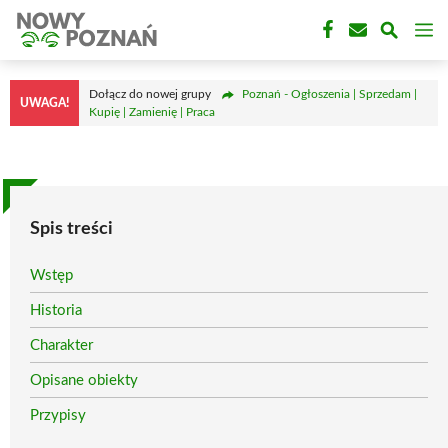
Przejdź
M
do
treści
Dołącz do nowej grupy
Poznań - Ogłoszenia | Sprzedam |
UWAGA!
Kupię | Zamienię | Praca
Spis treści
Wstęp
Historia
Charakter
Opisane obiekty
Przypisy