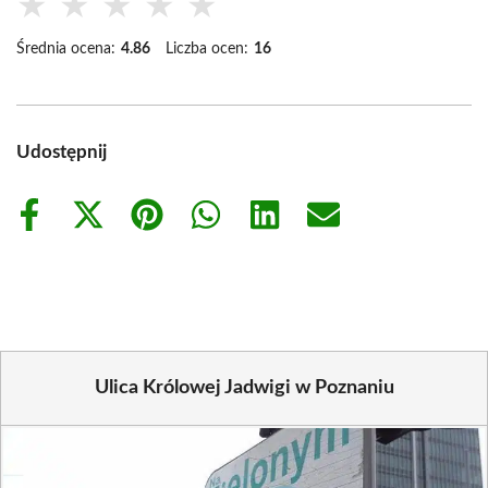
★
★
★
★
★
Średnia ocena:
4.86
Liczba ocen:
16
Udostępnij
Share
Share
Share
Share
Share
Share
on
on
on
on
on
on
Facebook
X
Pinterest
WhatsApp
LinkedIn
Email
(Twitter)
Ulica Królowej Jadwigi w Poznaniu