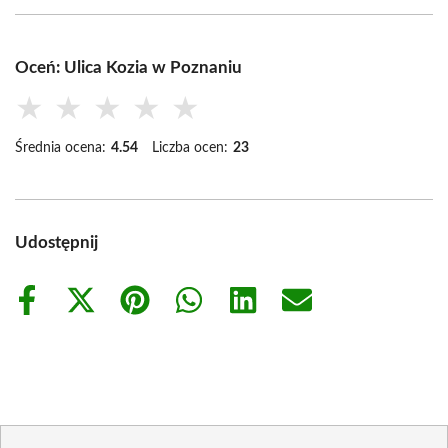
Oceń: Ulica Kozia w Poznaniu
★
★
★
★
★
Średnia ocena:
4.54
Liczba ocen:
23
Udostępnij
Share
Share
Share
Share
Share
Share
on
on
on
on
on
on
Facebook
X
Pinterest
WhatsApp
LinkedIn
Email
(Twitter)