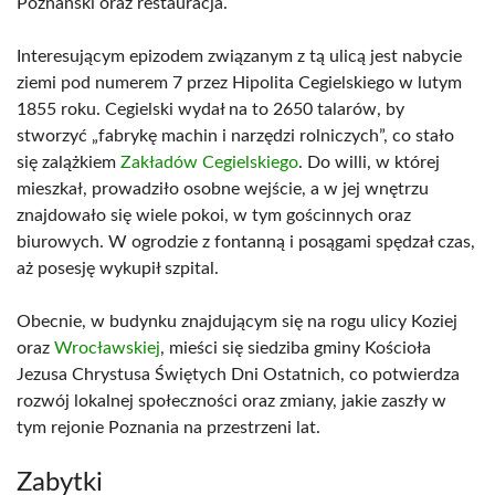
Poznański oraz restauracja.
Interesującym epizodem związanym z tą ulicą jest nabycie
ziemi pod numerem 7 przez Hipolita Cegielskiego w lutym
1855 roku. Cegielski wydał na to 2650 talarów, by
stworzyć „fabrykę machin i narzędzi rolniczych”, co stało
się zalążkiem
Zakładów Cegielskiego
. Do willi, w której
mieszkał, prowadziło osobne wejście, a w jej wnętrzu
znajdowało się wiele pokoi, w tym gościnnych oraz
biurowych. W ogrodzie z fontanną i posągami spędzał czas,
aż posesję wykupił szpital.
Obecnie, w budynku znajdującym się na rogu ulicy Koziej
oraz
Wrocławskiej
, mieści się siedziba gminy Kościoła
Jezusa Chrystusa Świętych Dni Ostatnich, co potwierdza
rozwój lokalnej społeczności oraz zmiany, jakie zaszły w
tym rejonie Poznania na przestrzeni lat.
Zabytki