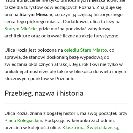
istotne znaczenie nie tylko dla lokalnych mieszkańców, ale
także dla turystów odwiedzających Poznań. Znajduje się
ona na
Starym Mieście
, co czyni ją częścią historycznego
serca tego pięknego miasta. Dodatkowo, ulica ta leży na
Starym Mieście
, gdzie można podziwiać zabytkową
architekturę oraz odkrywać liczne atrakcje turystyczne.
Ulica Kozia jest położona na
osiedlu Stare Miasto
, co
sprawia, że stanowi doskonałą bazę wypadową do
zwiedzania okolicznych atrakcji. Jej urok tkwi nie tylko w
unikalnej atmosferze, ale także w bliskości do wielu innych
kluczowych punktów w Poznaniu.
Przebieg, nazwa i historia
Ulica Kozia, znana z bogatej historii, ma swój początek przy
Placu Kolegiackim
. Podążając w kierunku zachodnim,
przecina w kolejności ulice:
Klasztorną
,
Świętosławską
,