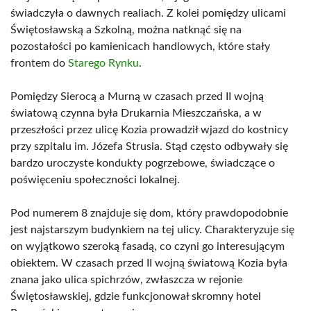
świadczyła o dawnych realiach. Z kolei pomiędzy ulicami
Świętosławską a Szkolną, można natknąć się na
pozostałości po kamienicach handlowych, które stały
frontem do
Starego Rynku
.
Pomiędzy Sierocą a Murną w czasach przed II wojną
światową czynna była Drukarnia Mieszczańska, a w
przeszłości przez ulicę Kozia prowadził wjazd do kostnicy
przy szpitalu im. Józefa Strusia. Stąd często odbywały się
bardzo uroczyste kondukty pogrzebowe, świadczące o
poświęceniu społeczności lokalnej.
Pod numerem 8 znajduje się dom, który prawdopodobnie
jest najstarszym budynkiem na tej ulicy. Charakteryzuje się
on wyjątkowo szeroką fasadą, co czyni go interesującym
obiektem. W czasach przed II wojną światową Kozia była
znana jako ulica spichrzów, zwłaszcza w rejonie
Świętosławskiej, gdzie funkcjonował skromny hotel