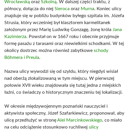
Wrocławską
oraz
Szkolną
. W dalszej części traktu, z
północy, dołącza do niej
Sieroca
oraz
Murna
. Koniec ulicy
znajduje się w pobliżu budynków byłego szpitala im. Józefa
Strusia, który wcześniej był klasztorem karmelitanek
założonym przez Marię Ludwikę Gonzagę, żonę króla
Jana
Kazimierza
. Powstał on w 1667 roku i obecnie przyjmuje
formę pasażu z tarasami oraz niewielkimi schodkami. W tej
okolicy dostrzec można również zabytkowe
schody
Böhmera i Preula
.
Nazwa ulicy wywodzi się od szyldu, który niegdyś wisiał
nad oberżą zlokalizowaną w tym miejscu. W pierwszej
połowie XVII wieku znajdowała się tutaj jedna z miejskich
łaźni, co świadczy o historycznym znaczeniu tej lokalizacji.
W okresie międzywojennym poznański nauczyciel i
aktywista społeczny, Józef Szafarkiewicz, proponował, aby
ulicę przedłużyć w stronę
Alei Marcinkowskiego
, co miało
na celu odciążenie stosunkowo ruchliwej
ulicy