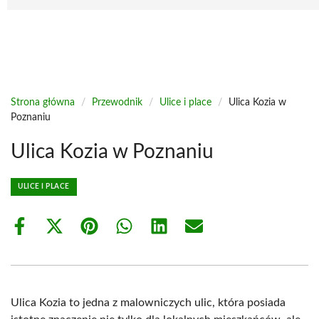
Strona główna
/
Przewodnik
/
Ulice i place
/
Ulica Kozia w
Poznaniu
Ulica Kozia w Poznaniu
ULICE I PLACE
Share
Share
Share
Share
Share
Share
on
on
on
on
on
on
Facebook
X
Pinterest
WhatsApp
LinkedIn
Email
(Twitter)
Ulica Kozia to jedna z malowniczych ulic, która posiada