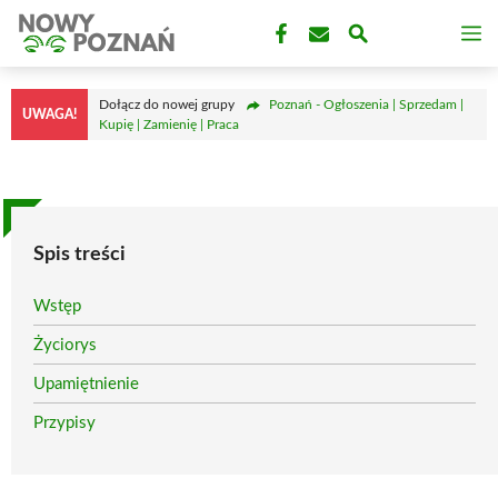
Przejdź
M
do
treści
Dołącz do nowej grupy
Poznań - Ogłoszenia | Sprzedam |
UWAGA!
Kupię | Zamienię | Praca
Spis treści
Wstęp
Życiorys
Upamiętnienie
Przypisy