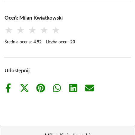
Oceń: Milan Kwiatkowski
★
★
★
★
★
Średnia ocena:
4.92
Liczba ocen:
20
Udostępnij
Share
Share
Share
Share
Share
Share
on
on
on
on
on
on
Facebook
X
Pinterest
WhatsApp
LinkedIn
Email
(Twitter)