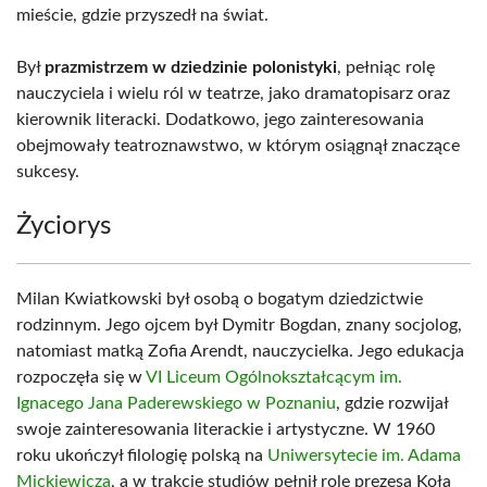
mieście, gdzie przyszedł na świat.
Był
prazmistrzem w dziedzinie polonistyki
, pełniąc rolę
nauczyciela i wielu ról w teatrze, jako dramatopisarz oraz
kierownik literacki. Dodatkowo, jego zainteresowania
obejmowały teatroznawstwo, w którym osiągnął znaczące
sukcesy.
Życiorys
Milan Kwiatkowski był osobą o bogatym dziedzictwie
rodzinnym. Jego ojcem był Dymitr Bogdan, znany socjolog,
natomiast matką Zofia Arendt, nauczycielka. Jego edukacja
rozpoczęła się w
VI Liceum Ogólnokształcącym im.
Ignacego Jana Paderewskiego w Poznaniu
, gdzie rozwijał
swoje zainteresowania literackie i artystyczne. W 1960
roku ukończył filologię polską na
Uniwersytecie im. Adama
Mickiewicza
, a w trakcie studiów pełnił rolę prezesa Koła