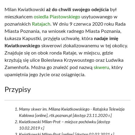
Milan Kwiatkowski
aż do chwili swojego odejścia
był
mieszkańcem
osiedla Piastowskiego
usytuowanego w
poznańskich
Ratajach
. W dniu 9 czerwca 2020 roku Rada
Miasta Poznania, na wniosek radnego Miasta Poznania,
Łukasza Kapustki, przyjęła uchwałę, która
nadaje imię
Kwiatkowskiego
skwerowi zlokalizowanemu w tej okolicy.
Znajduje się on obok ronda Rataje, w miejscu, gdzie
krzyżują się ulice Bolesława Krzywoustego oraz Ludwika
Zamenhofa. Można go znaleźć pod nazwą
skweru
, który
upamiętnia jego życie oraz osiągnięcia.
Przypisy
Mamy skwer im. Milana Kwiatkowskiego - Ratajska Telewizja
Kablowa [online], rtk.poznan.pl [dostęp 23.11.2020 r.]
Kwiatkowski Milan-Prot – miejsce pochówku [dostęp
10.02.2019 r.]
Kwiatkowski Milan-Prot [online] [dostęp 02.02.2021 r.]