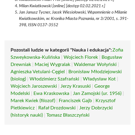
Milan Kwiatkowski [online] [dostęp 02.02.2021 r.]
Jan Janusz Tycner, Jacek Wiesiołowski, Wspomnienie o Milanie
Kwiatkowskim, w: Kronika Miasta Poznania, nr 3/2001, s. 391-
398, ISSN 0137-3552
Pozostali ludzie w kategorii "Nauka i edukacja":
Zofia
Szweykowska-Kulińska
|
Wojciech Florek
|
Bogusław
Drewniak
|
Maciej Wygralak
|
Waldemar Wołyński
|
Agnieszka Vetulani-Cęgiel
|
Bronisław Młodziejowski
(biolog)
|
Włodzimierz Szafrański
|
Władysław Kot
|
Wojciech Jaroszewski
|
Jerzy Krasuski
|
George
Modelski
|
Ewa Kraskowska
|
Jan Zamojski (ur. 1956)
|
Marek Kwiek (filozof)
|
Franciszek Gajb
|
Krzysztof
Pietkiewicz
|
Rafał Drozdowski
|
Jerzy Dobrzycki
(historyk nauki)
|
Tomasz Błaszczyński