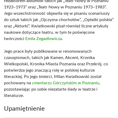
redaktorem albumów takich jak „Teatr Nowy w Poznaniu
1923–1973” oraz „Teatr Nowy w Poznaniu 1973–1983”.
Jego wszechstronność objawiła się w pisaniu scenariuszy
do sztuk takich jak „Ojczyzna chochołów”, „Opłatki polskie”
oraz „Aktorki”. Kwiatkowski pisał również liczne artykuły
naukowe dotyczące teatru, w tym te poświęcone
twórczości
Emila Zegadłowicza
.
Jego prace były publikowane w renomowanych
czasopismach, takich jak Kamen, Akcent, Kronika
Wielkopolski, Kronika Miasta Poznania oraz Przekrój, co
potwierdza jego znaczącą rolę w polskiej kulturze
literackiej. Po jego śmierci, Milan Kwiatkowski został
pochowany na
cmentarzu Górczyńskim w Poznaniu
,
pozostawiając po sobie niezatarte ślady w teatrze i
literaturze.
Upamiętnienie