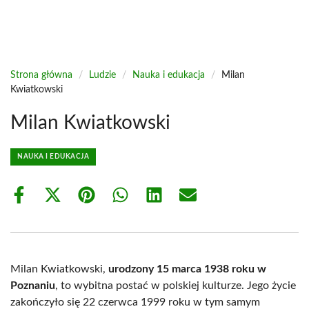
Strona główna
/
Ludzie
/
Nauka i edukacja
/
Milan
Kwiatkowski
Milan Kwiatkowski
NAUKA I EDUKACJA
Share
Share
Share
Share
Share
Share
on
on
on
on
on
on
Facebook
X
Pinterest
WhatsApp
LinkedIn
Email
(Twitter)
Milan Kwiatkowski,
urodzony 15 marca 1938 roku w
Poznaniu
, to wybitna postać w polskiej kulturze. Jego życie
zakończyło się 22 czerwca 1999 roku w tym samym